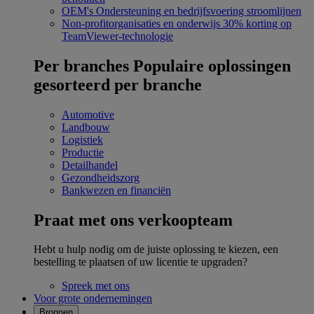
OEM's
Ondersteuning en bedrijfsvoering stroomlijnen
Non-profitorganisaties en onderwijs
30% korting op
TeamViewer-technologie
Per branches
Populaire oplossingen
gesorteerd per branche
Automotive
Landbouw
Logistiek
Productie
Detailhandel
Gezondheidszorg
Bankwezen en financiën
Praat met ons verkoopteam
Hebt u hulp nodig om de juiste oplossing te kiezen, een
bestelling te plaatsen of uw licentie te upgraden?
Spreek met ons
Voor grote ondernemingen
Bronnen