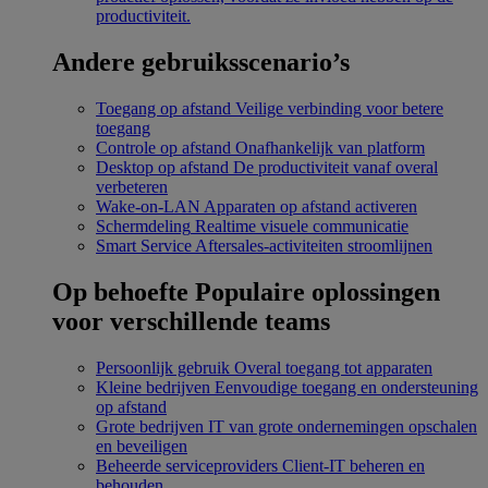
productiviteit.
Andere gebruiksscenario’s
Toegang op afstand
Veilige verbinding voor betere
toegang
Controle op afstand
Onafhankelijk van platform
Desktop op afstand
De productiviteit vanaf overal
verbeteren
Wake-on-LAN
Apparaten op afstand activeren
Schermdeling
Realtime visuele communicatie
Smart Service
Aftersales-activiteiten stroomlijnen
Op behoefte
Populaire oplossingen
voor verschillende teams
Persoonlijk gebruik
Overal toegang tot apparaten
Kleine bedrijven
Eenvoudige toegang en ondersteuning
op afstand
Grote bedrijven
IT van grote ondernemingen opschalen
en beveiligen
Beheerde serviceproviders
Client-IT beheren en
behouden