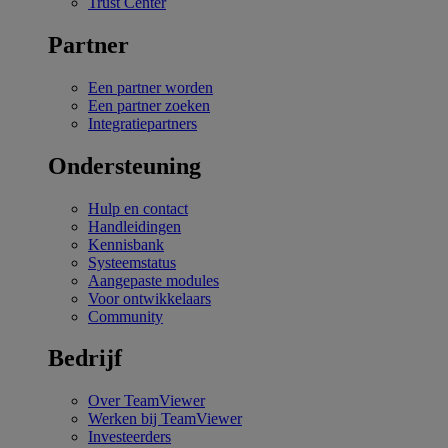
Trust Center
Partner
Een partner worden
Een partner zoeken
Integratiepartners
Ondersteuning
Hulp en contact
Handleidingen
Kennisbank
Systeemstatus
Aangepaste modules
Voor ontwikkelaars
Community
Bedrijf
Over TeamViewer
Werken bij TeamViewer
Investeerders