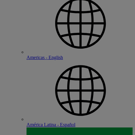
Americas - English
América Latina - Español