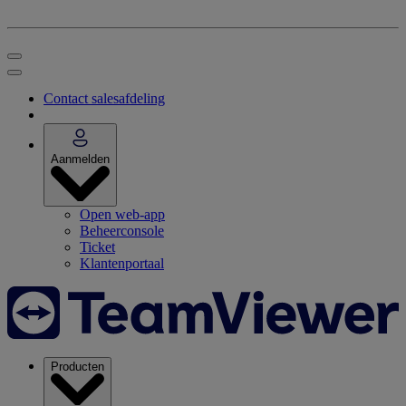
Contact salesafdeling
Aanmelden
Open web-app
Beheerconsole
Ticket
Klantenportaal
Producten