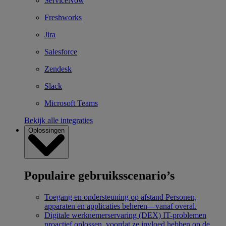
ServiceNow
Freshworks
Jira
Salesforce
Zendesk
Slack
Microsoft Teams
Bekijk alle integraties
Oplossingen
Populaire gebruiksscenario’s
Toegang en ondersteuning op afstand
Personen,
apparaten en applicaties beheren—vanaf overal.
Digitale werknemerservaring (DEX)
IT-problemen
proactief oplossen, voordat ze invloed hebben op de