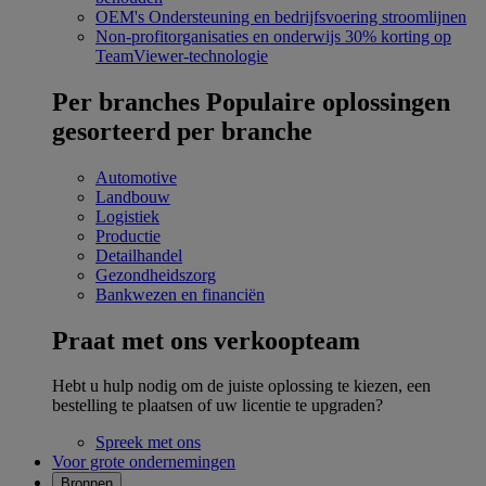
OEM's
Ondersteuning en bedrijfsvoering stroomlijnen
Non-profitorganisaties en onderwijs
30% korting op
TeamViewer-technologie
Per branches
Populaire oplossingen
gesorteerd per branche
Automotive
Landbouw
Logistiek
Productie
Detailhandel
Gezondheidszorg
Bankwezen en financiën
Praat met ons verkoopteam
Hebt u hulp nodig om de juiste oplossing te kiezen, een
bestelling te plaatsen of uw licentie te upgraden?
Spreek met ons
Voor grote ondernemingen
Bronnen