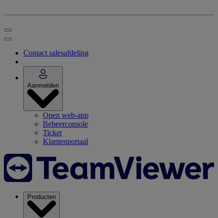
Contact salesafdeling
Aanmelden
Open web-app
Beheerconsole
Ticket
Klantenportaal
Producten