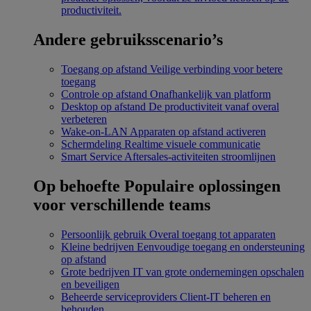
productiviteit.
Andere gebruiksscenario’s
Toegang op afstand
Veilige verbinding voor betere
toegang
Controle op afstand
Onafhankelijk van platform
Desktop op afstand
De productiviteit vanaf overal
verbeteren
Wake-on-LAN
Apparaten op afstand activeren
Schermdeling
Realtime visuele communicatie
Smart Service
Aftersales-activiteiten stroomlijnen
Op behoefte
Populaire oplossingen
voor verschillende teams
Persoonlijk gebruik
Overal toegang tot apparaten
Kleine bedrijven
Eenvoudige toegang en ondersteuning
op afstand
Grote bedrijven
IT van grote ondernemingen opschalen
en beveiligen
Beheerde serviceproviders
Client-IT beheren en
behouden