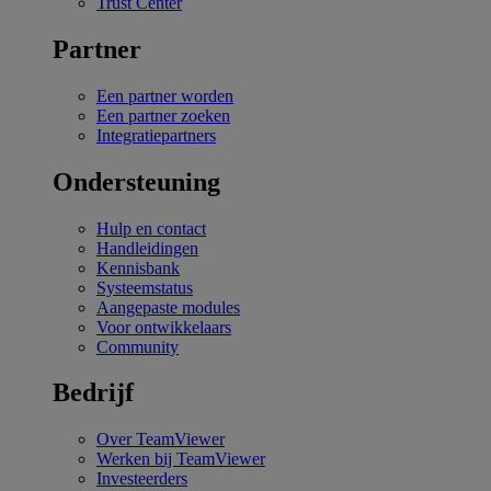
Trust Center
Partner
Een partner worden
Een partner zoeken
Integratiepartners
Ondersteuning
Hulp en contact
Handleidingen
Kennisbank
Systeemstatus
Aangepaste modules
Voor ontwikkelaars
Community
Bedrijf
Over TeamViewer
Werken bij TeamViewer
Investeerders