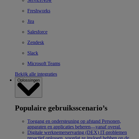
ServiceNow
Freshworks
Jira
Salesforce
Zendesk
Slack
Microsoft Teams
Bekijk alle integraties
Oplossingen
Populaire gebruiksscenario’s
Toegang en ondersteuning op afstand
Personen,
apparaten en applicaties beheren—vanaf overal.
Digitale werknemerservaring (DEX)
IT-problemen
proactief oplossen, voordat ze invloed hebben op de