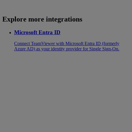
Explore more integrations
Microsoft Entra ID
Connect TeamViewer with Microsoft Entra ID (formerly
Azure AD) as your identity provider for Single Sign-On.