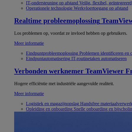
IT-ondersteuning op afstand
Veilig, flexibel, geïntegreerd
Operationele technologie
Werkvloertoegang op afstand
Realtime probleemoplossing
TeamVie
Los problemen op, voordat ze invloed hebben op gebruikers.
Meer informatie
Eindpuntprobleemoplossing
Problemen identificeren en 
Eindpuntautomatisering
IT-routinetaken automatiseren
Verbonden werknemer
TeamViewer Fr
Hogere efficiëntie met industriële aangevulde realiteit.
Meer informatie
Logistiek en magazijnopslag
Handsfree materiaalverwer
Opleiding en onboarding
Snelle onboarding en bijscholi