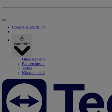
Contact salesafdeling
Aanmelden
Open web-app
Beheerconsole
Ticket
Klantenportaal