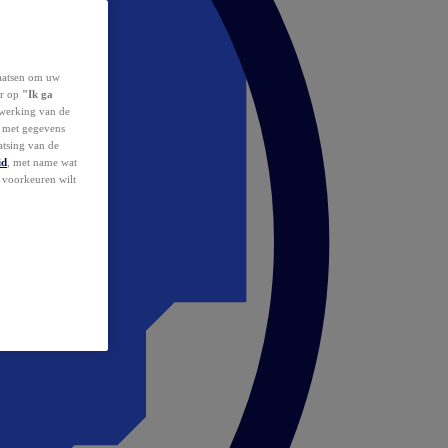
laatsen om uw
or op
"Ik ga
erwerking van de
d met gegevens
atsing van de
id
, met name wat
w voorkeuren wilt