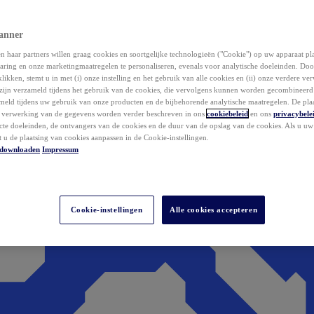
anner
 haar partners willen graag cookies en soortgelijke technologieën ("Cookie") op uw apparaat p
aring en onze marketingmaatregelen te personaliseren, evenals voor analytische doeleinden. Do
klikken, stemt u in met (i) onze instelling en het gebruik van alle cookies en (ii) onze verdere v
zijn verzameld tijdens het gebruik van de cookies, die vervolgens kunnen worden gecombineer
ameld tijdens uw gebruik van onze producten en de bijbehorende analytische maatregelen. De pla
e verwerking van de gegevens worden verder beschreven in ons
cookiebeleid
en ons
privacybele
acte doeleinden, de ontvangers van de cookies en de duur van de opslag van de cookies. Als u u
t u de plaatsing van cookies aanpassen in de Cookie-instellingen.
downloaden
Impressum
Cookie-instellingen
Alle cookies accepteren