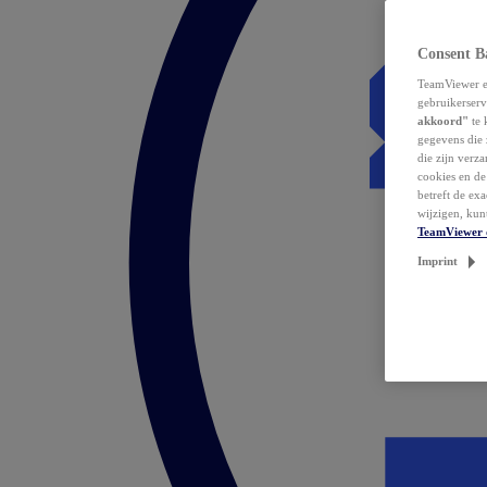
Consent B
TeamViewer en
gebruikerserv
akkoord"
te 
gegevens die 
die zijn verz
cookies en d
betreft de ex
wijzigen, kun
TeamViewer 
Imprint