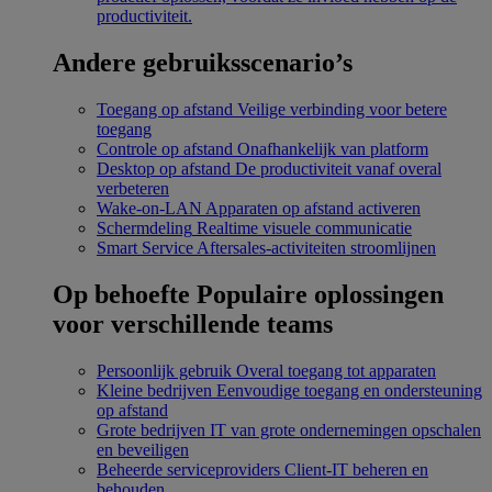
productiviteit.
Andere gebruiksscenario’s
Toegang op afstand
Veilige verbinding voor betere
toegang
Controle op afstand
Onafhankelijk van platform
Desktop op afstand
De productiviteit vanaf overal
verbeteren
Wake-on-LAN
Apparaten op afstand activeren
Schermdeling
Realtime visuele communicatie
Smart Service
Aftersales-activiteiten stroomlijnen
Op behoefte
Populaire oplossingen
voor verschillende teams
Persoonlijk gebruik
Overal toegang tot apparaten
Kleine bedrijven
Eenvoudige toegang en ondersteuning
op afstand
Grote bedrijven
IT van grote ondernemingen opschalen
en beveiligen
Beheerde serviceproviders
Client-IT beheren en
behouden