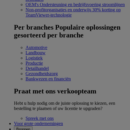
OEM's
Ondersteuning en bedrijfsvoering stroomlijnen
Non-profitorganisaties en onderwijs
30% korting op
TeamViewer-technologie
Per branches
Populaire oplossingen
gesorteerd per branche
Automotive
Landbouw
Logistiek
Productie
Detailhandel
Gezondheidszorg
Bankwezen en financiën
Praat met ons verkoopteam
Hebt u hulp nodig om de juiste oplossing te kiezen, een
bestelling te plaatsen of uw licentie te upgraden?
Spreek met ons
Voor grote ondernemingen
Bronnen