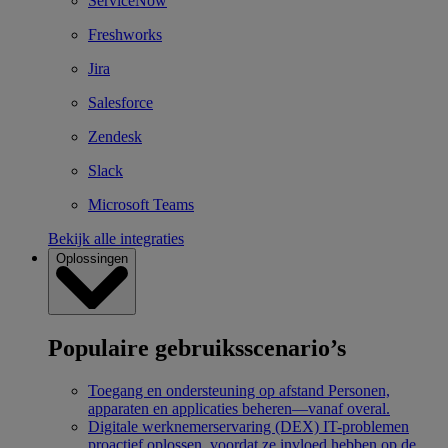
ServiceNow
Freshworks
Jira
Salesforce
Zendesk
Slack
Microsoft Teams
Bekijk alle integraties
Oplossingen
Populaire gebruiksscenario’s
Toegang en ondersteuning op afstand
Personen,
apparaten en applicaties beheren—vanaf overal.
Digitale werknemerservaring (DEX)
IT-problemen
proactief oplossen, voordat ze invloed hebben op de