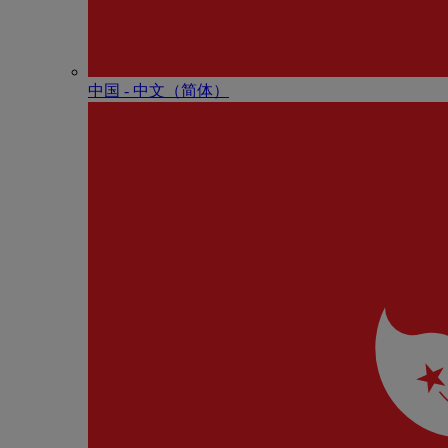
中国 - 中⽂（简体）