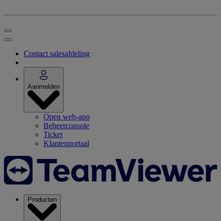
Contact salesafdeling
Aanmelden
Open web-app
Beheerconsole
Ticket
Klantenportaal
Producten