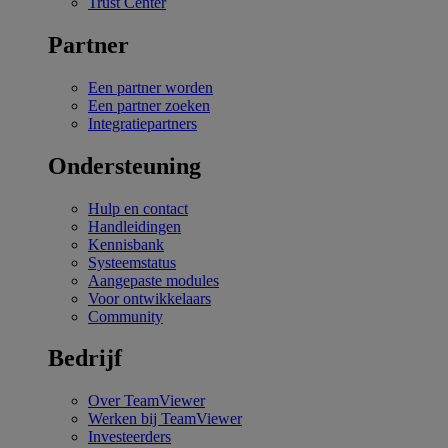
Trust Center
Partner
Een partner worden
Een partner zoeken
Integratiepartners
Ondersteuning
Hulp en contact
Handleidingen
Kennisbank
Systeemstatus
Aangepaste modules
Voor ontwikkelaars
Community
Bedrijf
Over TeamViewer
Werken bij TeamViewer
Investeerders