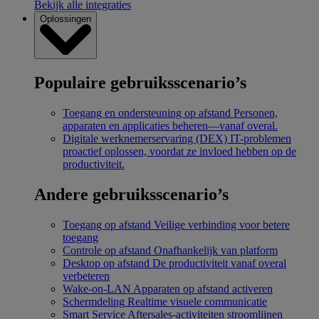
Bekijk alle integraties
Oplossingen
Populaire gebruiksscenario’s
Toegang en ondersteuning op afstand
Personen,
apparaten en applicaties beheren—vanaf overal.
Digitale werknemerservaring (DEX)
IT-problemen
proactief oplossen, voordat ze invloed hebben op de
productiviteit.
Andere gebruiksscenario’s
Toegang op afstand
Veilige verbinding voor betere
toegang
Controle op afstand
Onafhankelijk van platform
Desktop op afstand
De productiviteit vanaf overal
verbeteren
Wake-on-LAN
Apparaten op afstand activeren
Schermdeling
Realtime visuele communicatie
Smart Service
Aftersales-activiteiten stroomlijnen