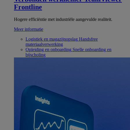
Frontline
Hogere efficiëntie met industriële aangevulde realiteit.
Meer informatie
Logistiek en magazijnopslag
Handsfree
materiaalverwerking
Opleiding en onboarding
Snelle onboarding en
bijscholing