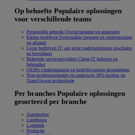
Op behoefte
Populaire oplossingen
voor verschillende teams
Persoonlijk gebruik
Overal toegang tot apparaten
Kleine bedrijven
Eenvoudige toegang en ondersteuning
op afstand
Grote bedrijven
IT van grote ondernemingen opschalen
en beveiligen
Beheerde serviceproviders
Client-IT beheren en
behouden
OEM's
Ondersteuning en bedrijfsvoering stroomlijnen
Non-profitorganisaties en onderwijs
30% korting op
TeamViewer-technologie
Per branches
Populaire oplossingen
gesorteerd per branche
Automotive
Landbouw
Logistiek
Productie