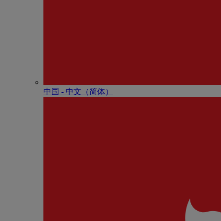
中国 - 中⽂（简体）