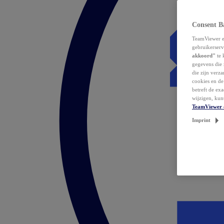
Consent B
TeamViewer en
gebruikerserv
akkoord"
te 
gegevens die 
die zijn verz
cookies en d
betreft de ex
wijzigen, kun
TeamViewer 
Imprint