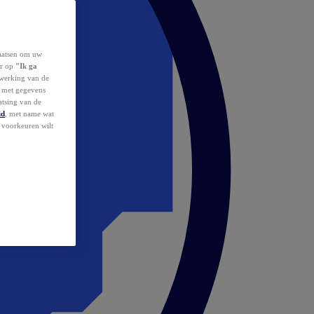
laatsen om uw
or op
"Ik ga
erwerking van de
d met gegevens
atsing van de
id
, met name wat
w voorkeuren wilt