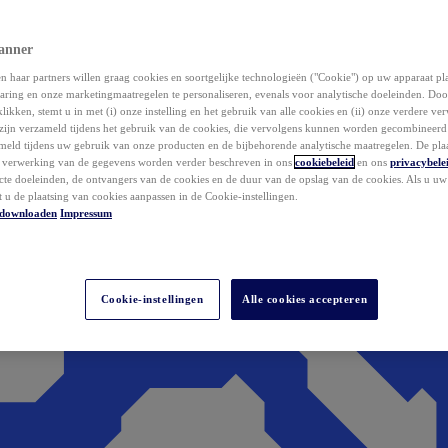
anner
 haar partners willen graag cookies en soortgelijke technologieën ("Cookie") op uw apparaat p
aring en onze marketingmaatregelen te personaliseren, evenals voor analytische doeleinden. Do
klikken, stemt u in met (i) onze instelling en het gebruik van alle cookies en (ii) onze verdere v
zijn verzameld tijdens het gebruik van de cookies, die vervolgens kunnen worden gecombineer
ameld tijdens uw gebruik van onze producten en de bijbehorende analytische maatregelen. De pla
e verwerking van de gegevens worden verder beschreven in ons
cookiebeleid
en ons
privacybele
acte doeleinden, de ontvangers van de cookies en de duur van de opslag van de cookies. Als u u
t u de plaatsing van cookies aanpassen in de Cookie-instellingen.
downloaden
Impressum
Cookie-instellingen
Alle cookies accepteren