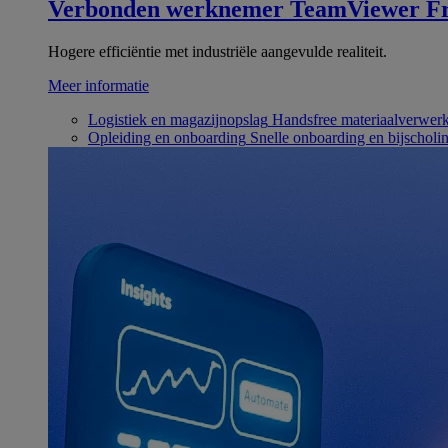
Verbonden werknemer
TeamViewer Fr
Hogere efficiëntie met industriële aangevulde realiteit.
Meer informatie
Logistiek en magazijnopslag
Handsfree materiaalverwer
Opleiding en onboarding
Snelle onboarding en bijscholi