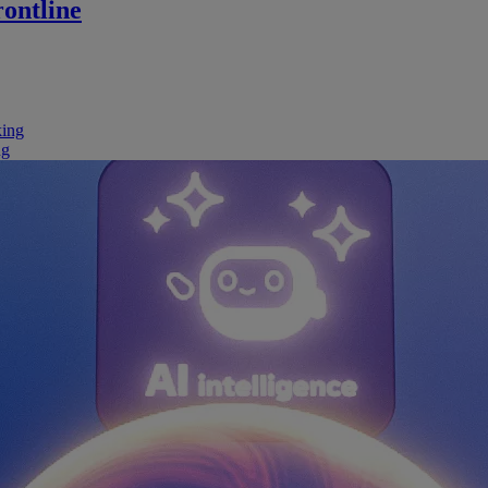
ontline
king
ng