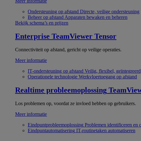
Meer informatie
Ondersteuning op afstand
Directe, veilige ondersteuning
Beheer op afstand
Apparaten bewaken en beheren
Bekijk schema’s en prijzen
Enterprise
TeamViewer Tensor
Connectiviteit op afstand, gericht op veilige operaties.
Meer informatie
IT-ondersteuning op afstand
Veilig, flexibel, geïntegreerd
Operationele technologie
Werkvloertoegang op afstand
Realtime probleemoplossing
TeamVie
Los problemen op, voordat ze invloed hebben op gebruikers.
Meer informatie
Eindpuntprobleemoplossing
Problemen identificeren en 
Eindpuntautomatisering
IT-routinetaken automatiseren