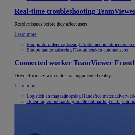
Real-time troubleshooting
TeamViewe
Resolve issues before they affect users.
Learn more
Eindpuntprobleemoplossing
Problemen identificeren en 
Eindpuntautomatisering
IT-routinetaken automatiseren
Connected worker
TeamViewer Frontl
Drive efficiency with industrial augumented reality.
Learn more
Logistiek en magazijnopslag
Handsfree materiaalverwer
Opleiding en onboarding
Snelle onboarding en bijscholi