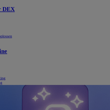
r DEX
oplossen
ine
king
ng