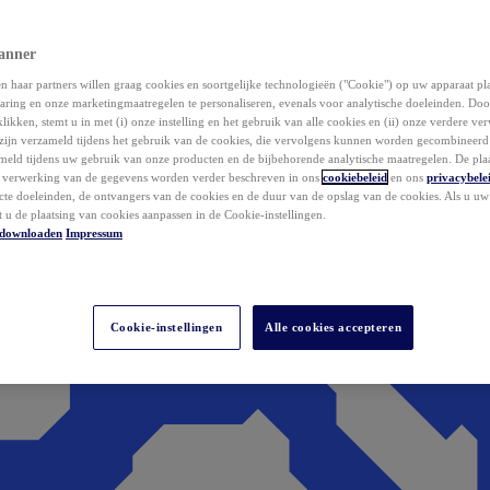
anner
 haar partners willen graag cookies en soortgelijke technologieën ("Cookie") op uw apparaat p
aring en onze marketingmaatregelen te personaliseren, evenals voor analytische doeleinden. Do
klikken, stemt u in met (i) onze instelling en het gebruik van alle cookies en (ii) onze verdere v
zijn verzameld tijdens het gebruik van de cookies, die vervolgens kunnen worden gecombineer
ameld tijdens uw gebruik van onze producten en de bijbehorende analytische maatregelen. De pla
e verwerking van de gegevens worden verder beschreven in ons
cookiebeleid
en ons
privacybele
acte doeleinden, de ontvangers van de cookies en de duur van de opslag van de cookies. Als u u
t u de plaatsing van cookies aanpassen in de Cookie-instellingen.
downloaden
Impressum
Cookie-instellingen
Alle cookies accepteren