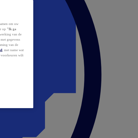
laatsen om uw
or op
"Ik ga
erwerking van de
d met gegevens
atsing van de
id
, met name wat
w voorkeuren wilt