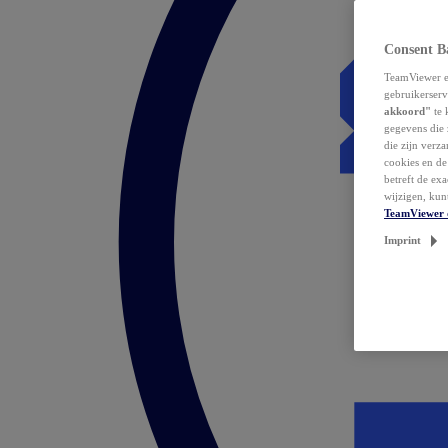
Consent B
TeamViewer en
gebruikerserv
akkoord"
te 
gegevens die 
die zijn verz
cookies en d
betreft de ex
wijzigen, kun
TeamViewer 
Imprint