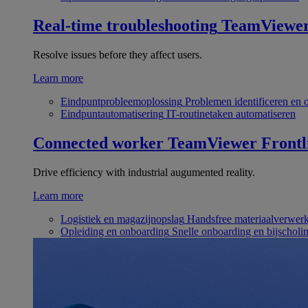
Real-time troubleshooting
TeamViewe
Resolve issues before they affect users.
Learn more
Eindpuntprobleemoplossing
Problemen identificeren en 
Eindpuntautomatisering
IT-routinetaken automatiseren
Connected worker
TeamViewer Frontl
Drive efficiency with industrial augumented reality.
Learn more
Logistiek en magazijnopslag
Handsfree materiaalverwer
Opleiding en onboarding
Snelle onboarding en bijscholi