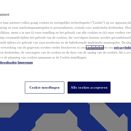
anner
 haar partners willen graag cookies en soortgelijke technologieën ("Cookie") op uw apparaat p
aring en onze marketingmaatregelen te personaliseren, evenals voor analytische doeleinden. Do
klikken, stemt u in met (i) onze instelling en het gebruik van alle cookies en (ii) onze verdere v
zijn verzameld tijdens het gebruik van de cookies, die vervolgens kunnen worden gecombineer
ameld tijdens uw gebruik van onze producten en de bijbehorende analytische maatregelen. De pla
e verwerking van de gegevens worden verder beschreven in ons
cookiebeleid
en ons
privacybele
acte doeleinden, de ontvangers van de cookies en de duur van de opslag van de cookies. Als u u
t u de plaatsing van cookies aanpassen in de Cookie-instellingen.
downloaden
Impressum
Cookie-instellingen
Alle cookies accepteren