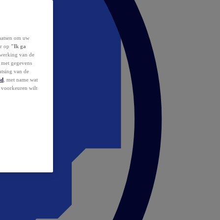
laatsen om uw
or op
"Ik ga
erwerking van de
d met gegevens
atsing van de
id
, met name wat
w voorkeuren wilt