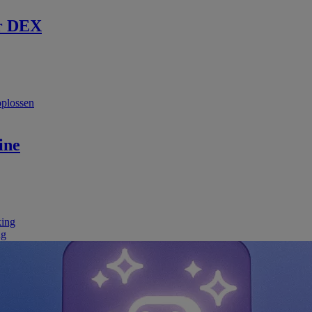
r DEX
oplossen
ine
king
ng