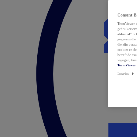
Consent B
TeamViewer en
gebruikerserv
akkoord"
te 
gegevens die 
die zijn verz
cookies en d
betreft de ex
wijzigen, kun
TeamViewer 
Imprint