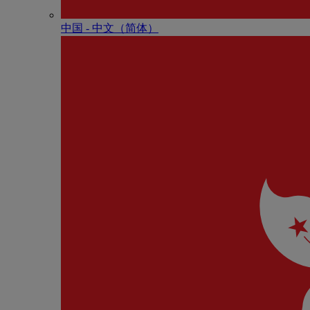
中国 - 中⽂（简体）