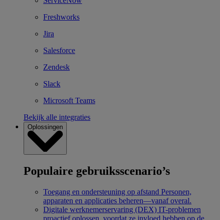
ServiceNow
Freshworks
Jira
Salesforce
Zendesk
Slack
Microsoft Teams
Bekijk alle integraties
Oplossingen
Populaire gebruiksscenario’s
Toegang en ondersteuning op afstand
Personen,
apparaten en applicaties beheren—vanaf overal.
Digitale werknemerservaring (DEX)
IT-problemen
proactief oplossen, voordat ze invloed hebben op de