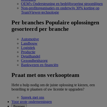
OEM's
Ondersteuning en bedrijfsvoering stroomlijnen
Non-profitorganisaties en onderwijs
30% korting op
TeamViewer-technologie
Per branches
Populaire oplossingen
gesorteerd per branche
Automotive
Landbouw
Logistiek
Productie
Detailhandel
Gezondheidszorg
Bankwezen en financiën
Praat met ons verkoopteam
Hebt u hulp nodig om de juiste oplossing te kiezen, een
bestelling te plaatsen of uw licentie te upgraden?
Spreek met ons
Voor grote ondernemingen
Bronnen