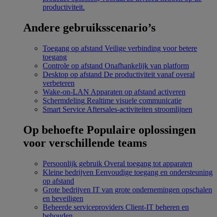
productiviteit.
Andere gebruiksscenario’s
Toegang op afstand
Veilige verbinding voor betere
toegang
Controle op afstand
Onafhankelijk van platform
Desktop op afstand
De productiviteit vanaf overal
verbeteren
Wake-on-LAN
Apparaten op afstand activeren
Schermdeling
Realtime visuele communicatie
Smart Service
Aftersales-activiteiten stroomlijnen
Op behoefte
Populaire oplossingen
voor verschillende teams
Persoonlijk gebruik
Overal toegang tot apparaten
Kleine bedrijven
Eenvoudige toegang en ondersteuning
op afstand
Grote bedrijven
IT van grote ondernemingen opschalen
en beveiligen
Beheerde serviceproviders
Client-IT beheren en
behouden