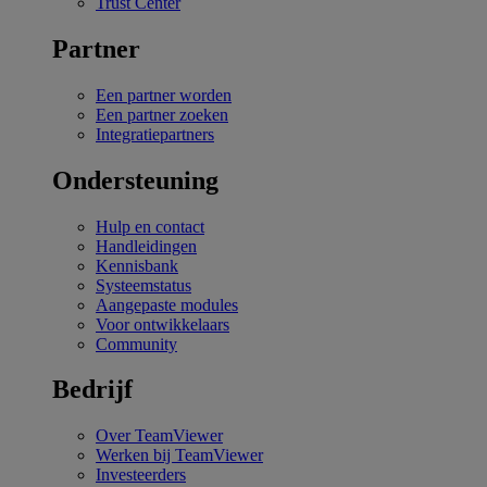
Trust Center
Partner
Een partner worden
Een partner zoeken
Integratiepartners
Ondersteuning
Hulp en contact
Handleidingen
Kennisbank
Systeemstatus
Aangepaste modules
Voor ontwikkelaars
Community
Bedrijf
Over TeamViewer
Werken bij TeamViewer
Investeerders