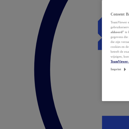
Consent B
TeamViewer en
gebruikerserv
akkoord"
te 
gegevens die 
die zijn verz
cookies en d
betreft de ex
wijzigen, kun
TeamViewer 
Imprint