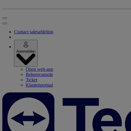
Contact salesafdeling
Aanmelden
Open web-app
Beheerconsole
Ticket
Klantenportaal