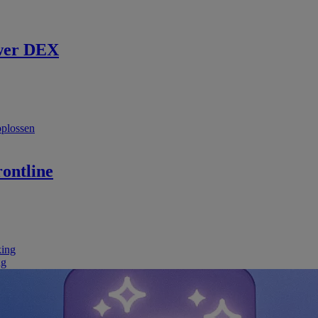
wer DEX
oplossen
ontline
king
ng