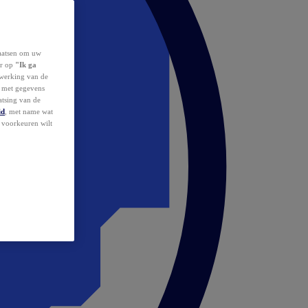
laatsen om uw
or op
"Ik ga
erwerking van de
d met gegevens
atsing van de
id
, met name wat
w voorkeuren wilt