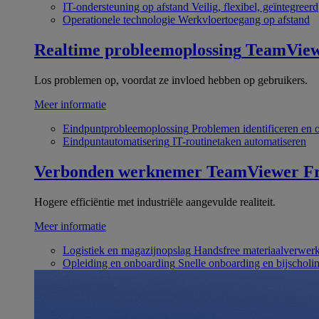
IT-ondersteuning op afstand
Veilig, flexibel, geïntegreerd
Operationele technologie
Werkvloertoegang op afstand
Realtime probleemoplossing
TeamVie
Los problemen op, voordat ze invloed hebben op gebruikers.
Meer informatie
Eindpuntprobleemoplossing
Problemen identificeren en 
Eindpuntautomatisering
IT-routinetaken automatiseren
Verbonden werknemer
TeamViewer Fr
Hogere efficiëntie met industriële aangevulde realiteit.
Meer informatie
Logistiek en magazijnopslag
Handsfree materiaalverwer
Opleiding en onboarding
Snelle onboarding en bijscholi