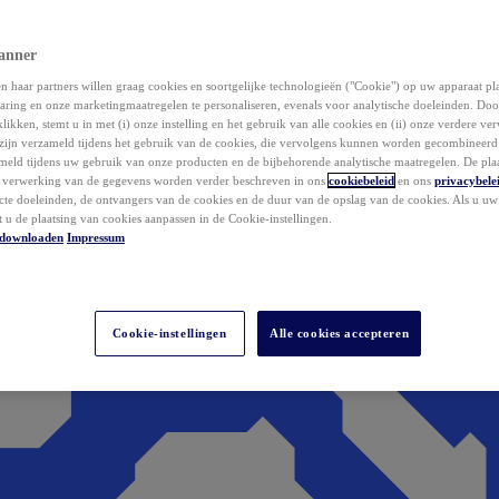
anner
 haar partners willen graag cookies en soortgelijke technologieën ("Cookie") op uw apparaat p
aring en onze marketingmaatregelen te personaliseren, evenals voor analytische doeleinden. Do
klikken, stemt u in met (i) onze instelling en het gebruik van alle cookies en (ii) onze verdere v
zijn verzameld tijdens het gebruik van de cookies, die vervolgens kunnen worden gecombineer
ameld tijdens uw gebruik van onze producten en de bijbehorende analytische maatregelen. De pla
e verwerking van de gegevens worden verder beschreven in ons
cookiebeleid
en ons
privacybele
acte doeleinden, de ontvangers van de cookies en de duur van de opslag van de cookies. Als u u
t u de plaatsing van cookies aanpassen in de Cookie-instellingen.
downloaden
Impressum
Cookie-instellingen
Alle cookies accepteren