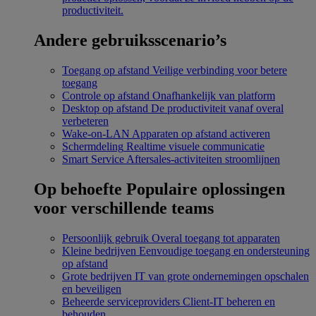
productiviteit.
Andere gebruiksscenario’s
Toegang op afstand
Veilige verbinding voor betere
toegang
Controle op afstand
Onafhankelijk van platform
Desktop op afstand
De productiviteit vanaf overal
verbeteren
Wake-on-LAN
Apparaten op afstand activeren
Schermdeling
Realtime visuele communicatie
Smart Service
Aftersales-activiteiten stroomlijnen
Op behoefte
Populaire oplossingen
voor verschillende teams
Persoonlijk gebruik
Overal toegang tot apparaten
Kleine bedrijven
Eenvoudige toegang en ondersteuning
op afstand
Grote bedrijven
IT van grote ondernemingen opschalen
en beveiligen
Beheerde serviceproviders
Client-IT beheren en
behouden