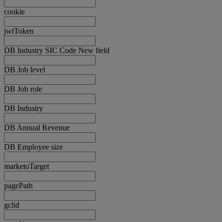
cookie
jwtToken
DB Industry SIC Code New field
DB Job level
DB Job role
DB Industry
DB Annual Revenue
DB Employee size
marketoTarget
pagePath
gclid