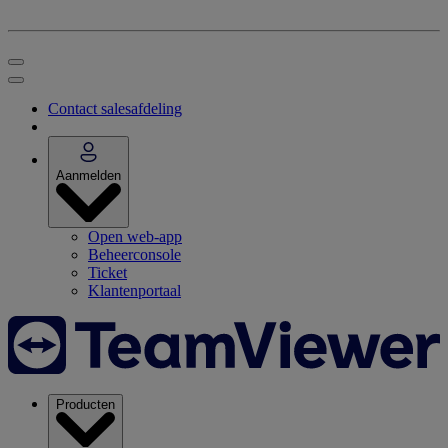
Contact salesafdeling
Aanmelden
Open web-app
Beheerconsole
Ticket
Klantenportaal
Producten