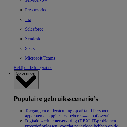
ServiceNow
Freshworks
Jira
Salesforce
Zendesk
Slack
Microsoft Teams
Bekijk alle integraties
Oplossingen
Populaire gebruiksscenario’s
Toegang en ondersteuning op afstand
Personen,
apparaten en applicaties beheren—vanaf overal.
Digitale werknemerservaring (DEX)
IT-problemen
proactief oplossen, voordat ze invloed hebben op de