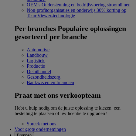
OEM's
Ondersteuning en bedrijfsvoering stroomlijnen
Non-profitorganisaties en onderwijs
30% korting op
TeamViewer-technologie
Per branches
Populaire oplossingen
gesorteerd per branche
Automotive
Landbouw
Logistiek
Productie
Detailhandel
Gezondheidszorg
Bankwezen en financiën
Praat met ons verkoopteam
Hebt u hulp nodig om de juiste oplossing te kiezen, een
bestelling te plaatsen of uw licentie te upgraden?
Spreek met ons
Voor grote ondernemingen
Bronnen