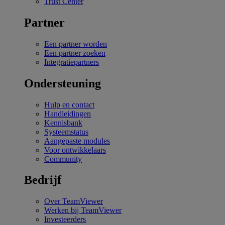
Trust Center
Partner
Een partner worden
Een partner zoeken
Integratiepartners
Ondersteuning
Hulp en contact
Handleidingen
Kennisbank
Systeemstatus
Aangepaste modules
Voor ontwikkelaars
Community
Bedrijf
Over TeamViewer
Werken bij TeamViewer
Investeerders