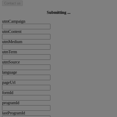
Contact us
Submitting ...
utmCampaign
utmContent
utmMedium
utmTerm
utmSource
language
pageUrl
formId
programId
lastProgramId