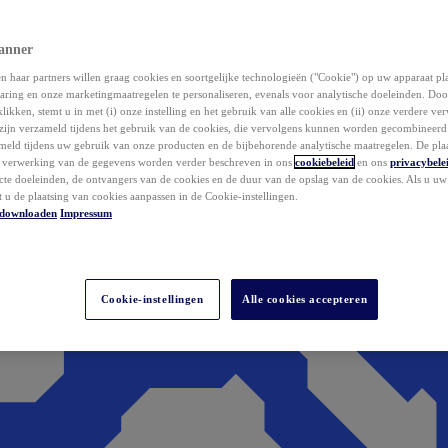
anner
 haar partners willen graag cookies en soortgelijke technologieën ("Cookie") op uw apparaat p
aring en onze marketingmaatregelen te personaliseren, evenals voor analytische doeleinden. Do
klikken, stemt u in met (i) onze instelling en het gebruik van alle cookies en (ii) onze verdere v
zijn verzameld tijdens het gebruik van de cookies, die vervolgens kunnen worden gecombineer
ameld tijdens uw gebruik van onze producten en de bijbehorende analytische maatregelen. De pla
e verwerking van de gegevens worden verder beschreven in ons
cookiebeleid
en ons
privacybele
acte doeleinden, de ontvangers van de cookies en de duur van de opslag van de cookies. Als u u
t u de plaatsing van cookies aanpassen in de Cookie-instellingen.
downloaden
Impressum
Cookie-instellingen
Alle cookies accepteren