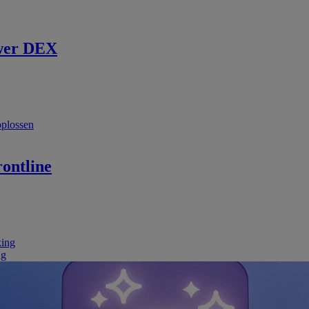
wer DEX
oplossen
ontline
king
ng