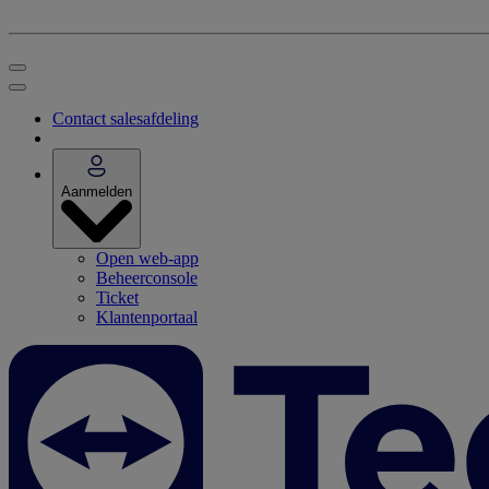
Contact salesafdeling
Aanmelden
Open web-app
Beheerconsole
Ticket
Klantenportaal