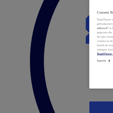
Consent B
TeamViewer en
gebruikerserv
akkoord"
te 
gegevens die 
die zijn verz
cookies en d
betreft de ex
wijzigen, kun
TeamViewer 
Imprint