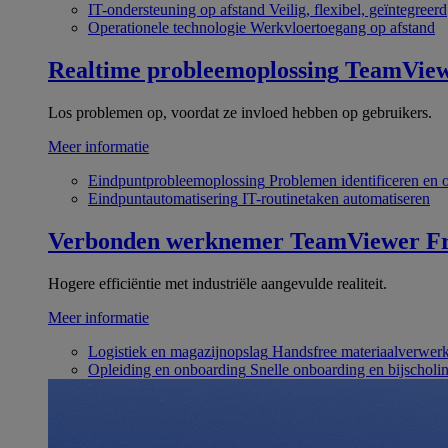
IT-ondersteuning op afstand
Veilig, flexibel, geïntegreerd
Operationele technologie
Werkvloertoegang op afstand
Realtime probleemoplossing
TeamVie
Los problemen op, voordat ze invloed hebben op gebruikers.
Meer informatie
Eindpuntprobleemoplossing
Problemen identificeren en 
Eindpuntautomatisering
IT-routinetaken automatiseren
Verbonden werknemer
TeamViewer Fr
Hogere efficiëntie met industriële aangevulde realiteit.
Meer informatie
Logistiek en magazijnopslag
Handsfree materiaalverwer
Opleiding en onboarding
Snelle onboarding en bijscholi