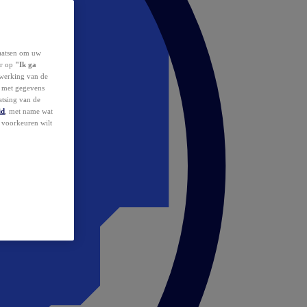
laatsen om uw
or op
"Ik ga
erwerking van de
d met gegevens
atsing van de
id
, met name wat
w voorkeuren wilt