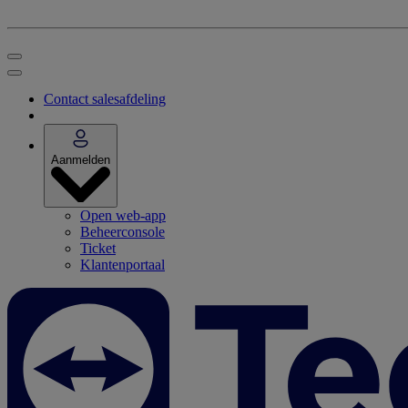
Contact salesafdeling
Aanmelden
Open web-app
Beheerconsole
Ticket
Klantenportaal