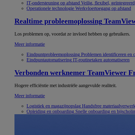
IT-ondersteuning op afstand
Veilig, flexibel, geïntegreerd
Operationele technologie
Werkvloertoegang op afstand
Realtime probleemoplossing
TeamVie
Los problemen op, voordat ze invloed hebben op gebruikers.
Meer informatie
Eindpuntprobleemoplossing
Problemen identificeren en 
Eindpuntautomatisering
IT-routinetaken automatiseren
Verbonden werknemer
TeamViewer Fr
Hogere efficiëntie met industriële aangevulde realiteit.
Meer informatie
Logistiek en magazijnopslag
Handsfree materiaalverwer
Opleiding en onboarding
Snelle onboarding en bijscholi