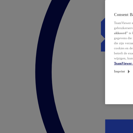
Consent B
TeamViewer en
gebruikerserv
akkoord"
te 
gegevens die 
die zijn verz
cookies en d
betreft de ex
wijzigen, kun
TeamViewer 
Imprint