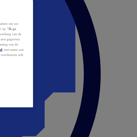
laatsen om uw
or op
"Ik ga
erwerking van de
d met gegevens
atsing van de
id
, met name wat
w voorkeuren wilt