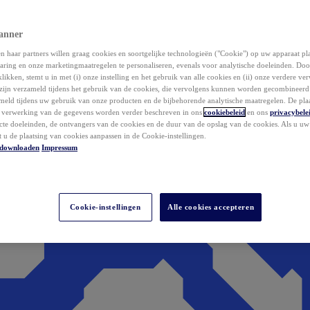
anner
 haar partners willen graag cookies en soortgelijke technologieën ("Cookie") op uw apparaat p
aring en onze marketingmaatregelen te personaliseren, evenals voor analytische doeleinden. Do
klikken, stemt u in met (i) onze instelling en het gebruik van alle cookies en (ii) onze verdere v
zijn verzameld tijdens het gebruik van de cookies, die vervolgens kunnen worden gecombineer
ameld tijdens uw gebruik van onze producten en de bijbehorende analytische maatregelen. De pla
e verwerking van de gegevens worden verder beschreven in ons
cookiebeleid
en ons
privacybele
acte doeleinden, de ontvangers van de cookies en de duur van de opslag van de cookies. Als u u
t u de plaatsing van cookies aanpassen in de Cookie-instellingen.
downloaden
Impressum
Cookie-instellingen
Alle cookies accepteren