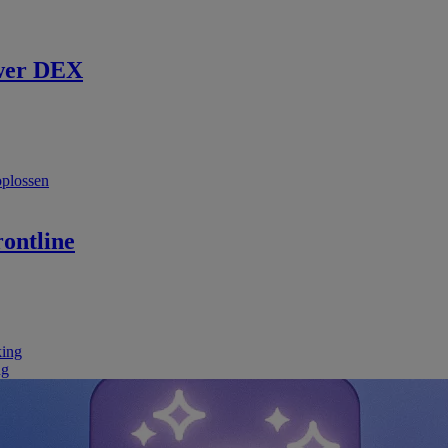
wer DEX
oplossen
ontline
king
ng