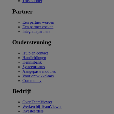
Trust Center
Partner
Een partner worden
Een partner zoeken
Integratiepartners
Ondersteuning
Hulp en contact
Handleidingen
Kennisbank
Systeemstatus
Aangepaste modules
Voor ontwikkelaars
Community
Bedrijf
Over TeamViewer
Werken bij TeamViewer
Investeerders