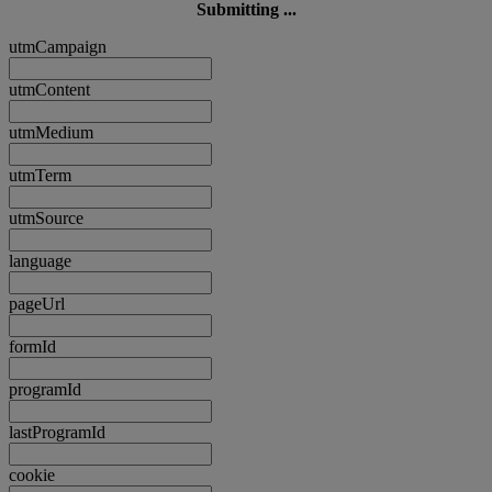
Submitting ...
utmCampaign
utmContent
utmMedium
utmTerm
utmSource
language
pageUrl
formId
programId
lastProgramId
cookie