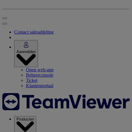
Contact salesafdeling
Aanmelden
Open web-app
Beheerconsole
Ticket
Klantenportaal
Producten