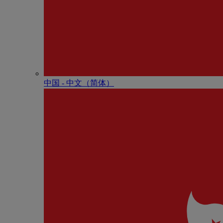
中国 - 中⽂（简体）