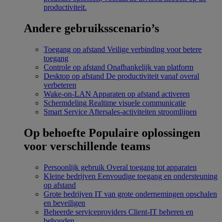
productiviteit.
Andere gebruiksscenario’s
Toegang op afstand
Veilige verbinding voor betere
toegang
Controle op afstand
Onafhankelijk van platform
Desktop op afstand
De productiviteit vanaf overal
verbeteren
Wake-on-LAN
Apparaten op afstand activeren
Schermdeling
Realtime visuele communicatie
Smart Service
Aftersales-activiteiten stroomlijnen
Op behoefte
Populaire oplossingen
voor verschillende teams
Persoonlijk gebruik
Overal toegang tot apparaten
Kleine bedrijven
Eenvoudige toegang en ondersteuning
op afstand
Grote bedrijven
IT van grote ondernemingen opschalen
en beveiligen
Beheerde serviceproviders
Client-IT beheren en
behouden