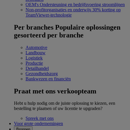
OEM's
Ondersteuning en bedrijfsvoering stroomlijnen
Non-profitorganisaties en onderwijs
30% korting op
TeamViewer-technologie
Per branches
Populaire oplossingen
gesorteerd per branche
Automotive
Landbouw
Logistiek
Productie
Detailhandel
Gezondheidszorg
Bankwezen en financiën
Praat met ons verkoopteam
Hebt u hulp nodig om de juiste oplossing te kiezen, een
bestelling te plaatsen of uw licentie te upgraden?
Spreek met ons
Voor grote ondernemingen
Bronnen