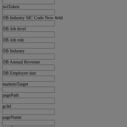
jwtToken
DB Industry SIC Code New field
DB Job level
DB Job role
DB Industry
DB Annual Revenue
DB Employee size
marketoTarget
pagePath
gclid
pageName