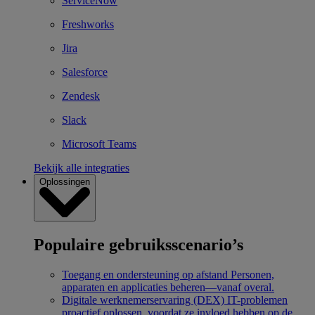
ServiceNow
Freshworks
Jira
Salesforce
Zendesk
Slack
Microsoft Teams
Bekijk alle integraties
Oplossingen
Populaire gebruiksscenario’s
Toegang en ondersteuning op afstand
Personen,
apparaten en applicaties beheren—vanaf overal.
Digitale werknemerservaring (DEX)
IT-problemen
proactief oplossen, voordat ze invloed hebben op de