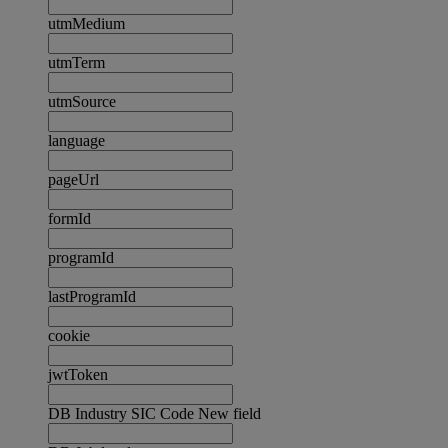
utmMedium
utmTerm
utmSource
language
pageUrl
formId
programId
lastProgramId
cookie
jwtToken
DB Industry SIC Code New field