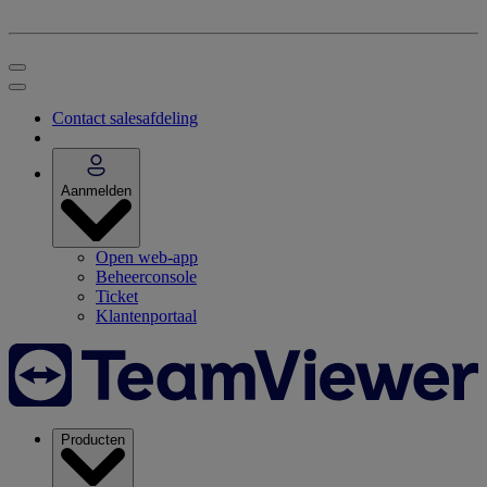
Contact salesafdeling
Aanmelden
Open web-app
Beheerconsole
Ticket
Klantenportaal
Producten