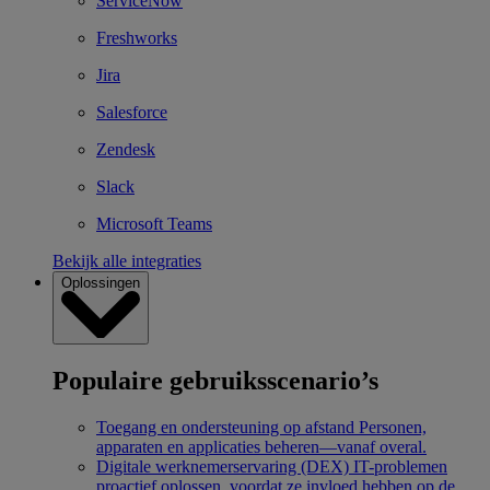
ServiceNow
Freshworks
Jira
Salesforce
Zendesk
Slack
Microsoft Teams
Bekijk alle integraties
Oplossingen
Populaire gebruiksscenario’s
Toegang en ondersteuning op afstand
Personen,
apparaten en applicaties beheren—vanaf overal.
Digitale werknemerservaring (DEX)
IT-problemen
proactief oplossen, voordat ze invloed hebben op de