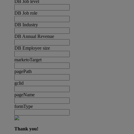
DB Job level
DB Job role
DB Industry
DB Annual Revenue
DB Employee size
marketoTarget
pagePath
gclid
pageName
formType
Thank you!