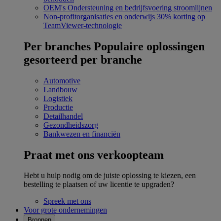
OEM's
Ondersteuning en bedrijfsvoering stroomlijnen
Non-profitorganisaties en onderwijs
30% korting op
TeamViewer-technologie
Per branches
Populaire oplossingen
gesorteerd per branche
Automotive
Landbouw
Logistiek
Productie
Detailhandel
Gezondheidszorg
Bankwezen en financiën
Praat met ons verkoopteam
Hebt u hulp nodig om de juiste oplossing te kiezen, een
bestelling te plaatsen of uw licentie te upgraden?
Spreek met ons
Voor grote ondernemingen
Bronnen