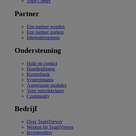
Trust Center
Partner
Een partner worden
Een partner zoeken
Integratiepartners
Ondersteuning
Hulp en contact
Handleidingen
Kennisbank
Systeemstatus
Aangepaste modules
Voor ontwikkelaars
Community
Bedrijf
Over TeamViewer
Werken bij TeamViewer
Investeerders