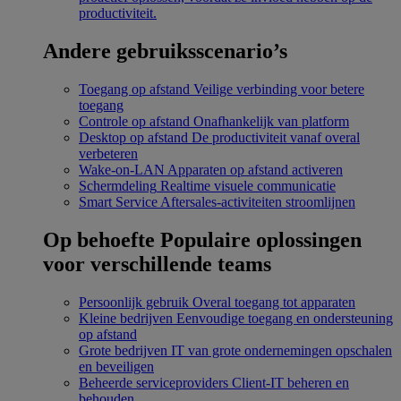
productiviteit.
Andere gebruiksscenario’s
Toegang op afstand
Veilige verbinding voor betere
toegang
Controle op afstand
Onafhankelijk van platform
Desktop op afstand
De productiviteit vanaf overal
verbeteren
Wake-on-LAN
Apparaten op afstand activeren
Schermdeling
Realtime visuele communicatie
Smart Service
Aftersales-activiteiten stroomlijnen
Op behoefte
Populaire oplossingen
voor verschillende teams
Persoonlijk gebruik
Overal toegang tot apparaten
Kleine bedrijven
Eenvoudige toegang en ondersteuning
op afstand
Grote bedrijven
IT van grote ondernemingen opschalen
en beveiligen
Beheerde serviceproviders
Client-IT beheren en
behouden