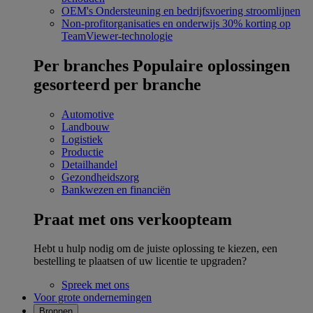
OEM's
Ondersteuning en bedrijfsvoering stroomlijnen
Non-profitorganisaties en onderwijs
30% korting op
TeamViewer-technologie
Per branches
Populaire oplossingen
gesorteerd per branche
Automotive
Landbouw
Logistiek
Productie
Detailhandel
Gezondheidszorg
Bankwezen en financiën
Praat met ons verkoopteam
Hebt u hulp nodig om de juiste oplossing te kiezen, een
bestelling te plaatsen of uw licentie te upgraden?
Spreek met ons
Voor grote ondernemingen
Bronnen