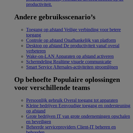
productiviteit.
Andere gebruiksscenario’s
Toegang op afstand
Veilige verbinding voor betere
toegang
Controle op afstand
Onafhankelijk van platform
Desktop op afstand
De productiviteit vanaf overal
verbeteren
Wake-on-LAN
Apparaten op afstand activeren
Schermdeling
Realtime visuele communicatie
Smart Service
Aftersales-activiteiten stroomlijnen
Op behoefte
Populaire oplossingen
voor verschillende teams
Persoonlijk gebruik
Overal toegang tot apparaten
Kleine bedrijven
Eenvoudige toegang en ondersteuning
op afstand
Grote bedrijven
IT van grote ondernemingen opschalen
en beveiligen
Beheerde serviceproviders
Client-IT beheren en
behouden