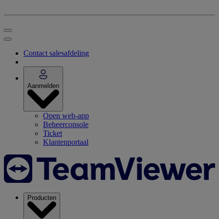
Contact salesafdeling
Aanmelden
Open web-app
Beheerconsole
Ticket
Klantenportaal
Producten