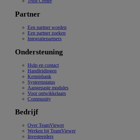
Trust Center
Partner
Een partner worden
Een partner zoeken
Integratiepartners
Ondersteuning
Hulp en contact
Handleidingen
Kennisbank
Systeemstatus
Aangepaste modules
Voor ontwikkelaars
Community
Bedrijf
Over TeamViewer
Werken bij TeamViewer
Investeerders