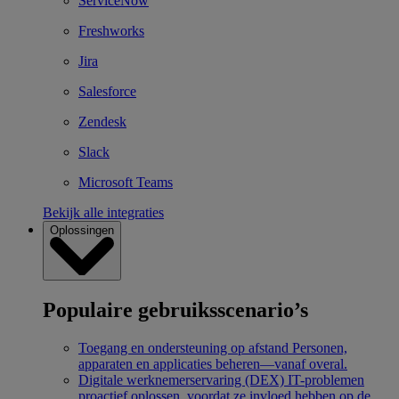
ServiceNow
Freshworks
Jira
Salesforce
Zendesk
Slack
Microsoft Teams
Bekijk alle integraties
Oplossingen
Populaire gebruiksscenario’s
Toegang en ondersteuning op afstand
Personen,
apparaten en applicaties beheren—vanaf overal.
Digitale werknemerservaring (DEX)
IT-problemen
proactief oplossen, voordat ze invloed hebben op de