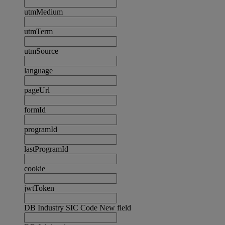
utmMedium
utmTerm
utmSource
language
pageUrl
formId
programId
lastProgramId
cookie
jwtToken
DB Industry SIC Code New field