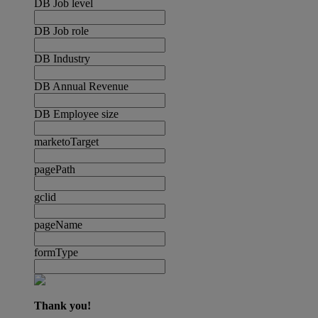
DB Job level
DB Job role
DB Industry
DB Annual Revenue
DB Employee size
marketoTarget
pagePath
gclid
pageName
formType
Thank you!