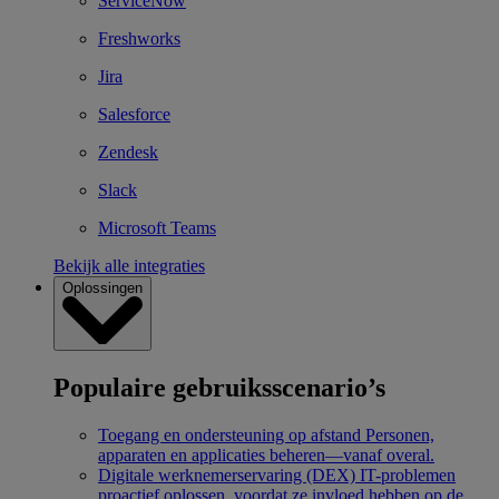
ServiceNow
Freshworks
Jira
Salesforce
Zendesk
Slack
Microsoft Teams
Bekijk alle integraties
Oplossingen
Populaire gebruiksscenario’s
Toegang en ondersteuning op afstand
Personen,
apparaten en applicaties beheren—vanaf overal.
Digitale werknemerservaring (DEX)
IT-problemen
proactief oplossen, voordat ze invloed hebben op de