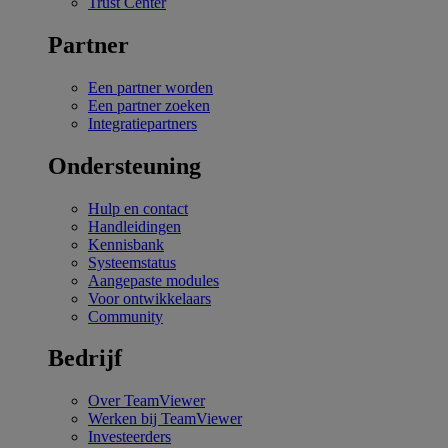
Trust Center
Partner
Een partner worden
Een partner zoeken
Integratiepartners
Ondersteuning
Hulp en contact
Handleidingen
Kennisbank
Systeemstatus
Aangepaste modules
Voor ontwikkelaars
Community
Bedrijf
Over TeamViewer
Werken bij TeamViewer
Investeerders