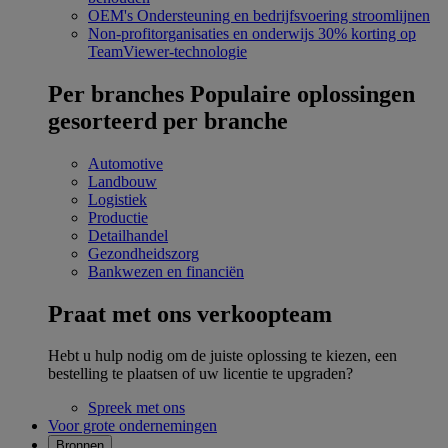
OEM's
Ondersteuning en bedrijfsvoering stroomlijnen
Non-profitorganisaties en onderwijs
30% korting op
TeamViewer-technologie
Per branches
Populaire oplossingen
gesorteerd per branche
Automotive
Landbouw
Logistiek
Productie
Detailhandel
Gezondheidszorg
Bankwezen en financiën
Praat met ons verkoopteam
Hebt u hulp nodig om de juiste oplossing te kiezen, een
bestelling te plaatsen of uw licentie te upgraden?
Spreek met ons
Voor grote ondernemingen
Bronnen