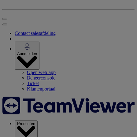
Contact salesafdeling
Aanmelden
Open web-app
Beheerconsole
Ticket
Klantenportaal
Producten