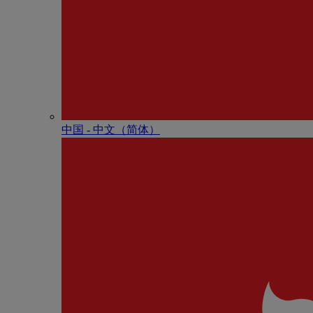
中国 - 中⽂（简体）