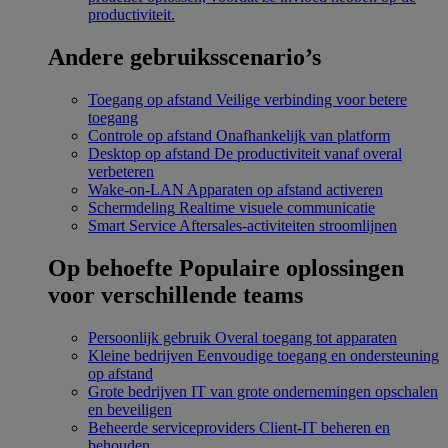
productiviteit.
Andere gebruiksscenario’s
Toegang op afstand
Veilige verbinding voor betere
toegang
Controle op afstand
Onafhankelijk van platform
Desktop op afstand
De productiviteit vanaf overal
verbeteren
Wake-on-LAN
Apparaten op afstand activeren
Schermdeling
Realtime visuele communicatie
Smart Service
Aftersales-activiteiten stroomlijnen
Op behoefte
Populaire oplossingen
voor verschillende teams
Persoonlijk gebruik
Overal toegang tot apparaten
Kleine bedrijven
Eenvoudige toegang en ondersteuning
op afstand
Grote bedrijven
IT van grote ondernemingen opschalen
en beveiligen
Beheerde serviceproviders
Client-IT beheren en
behouden