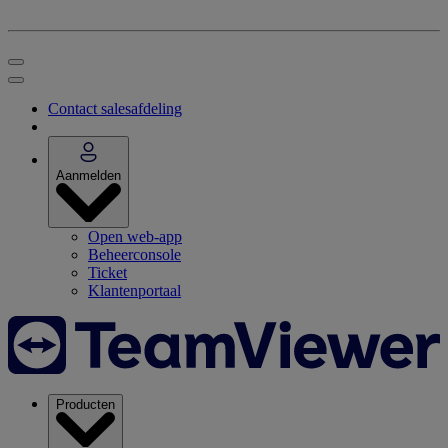
Contact salesafdeling
Aanmelden
Open web-app
Beheerconsole
Ticket
Klantenportaal
Producten