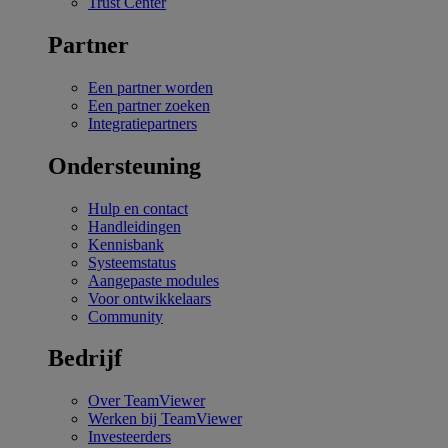
Trust Center
Partner
Een partner worden
Een partner zoeken
Integratiepartners
Ondersteuning
Hulp en contact
Handleidingen
Kennisbank
Systeemstatus
Aangepaste modules
Voor ontwikkelaars
Community
Bedrijf
Over TeamViewer
Werken bij TeamViewer
Investeerders