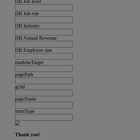
DB Job level
DB Job role
DB Industry
DB Annual Revenue
DB Employee size
marketoTarget
pagePath
gclid
pageName
formType
Thank you!