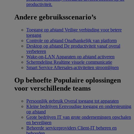
productiviteit.
Andere gebruiksscenario’s
Toegang op afstand
Veilige verbinding voor betere
toegang
Controle op afstand
Onafhankelijk van platform
Desktop op afstand
De productiviteit vanaf overal
verbeteren
Wake-on-LAN
Apparaten op afstand activeren
Schermdeling
Realtime visuele communicatie
Smart Service
Aftersales-activiteiten stroomlijnen
Op behoefte
Populaire oplossingen
voor verschillende teams
Persoonlijk gebruik
Overal toegang tot apparaten
Kleine bedrijven
Eenvoudige toegang en ondersteuning
op afstand
Grote bedrijven
IT van grote ondernemingen opschalen
en beveiligen
Beheerde serviceproviders
Client-IT beheren en
behouden