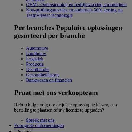
OEM's
Ondersteuning en bedrijfsvoering stroomlijnen
Non-profitorganisaties en onderwijs
30% korting op
TeamViewer-technologie
Per branches
Populaire oplossingen
gesorteerd per branche
Automotive
Landbouw
Logistiek
Productie
Detailhandel
Gezondheidszorg
Bankwezen en financiën
Praat met ons verkoopteam
Hebt u hulp nodig om de juiste oplossing te kiezen, een
bestelling te plaatsen of uw licentie te upgraden?
Spreek met ons
Voor grote ondernemingen
Bronnen