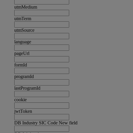
utmMedium
utmTerm
utmSource
language
pageUrl
formId
programId
lastProgramId
cookie
jwtToken
DB Industry SIC Code New field