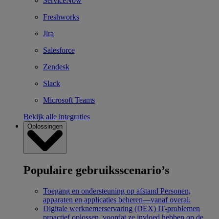
ServiceNow
Freshworks
Jira
Salesforce
Zendesk
Slack
Microsoft Teams
Bekijk alle integraties
Oplossingen
Populaire gebruiksscenario’s
Toegang en ondersteuning op afstand
Personen,
apparaten en applicaties beheren—vanaf overal.
Digitale werknemerservaring (DEX)
IT-problemen
proactief oplossen, voordat ze invloed hebben op de