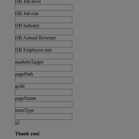
DB Job level
DB Job role
DB Industry
DB Annual Revenue
DB Employee size
marketoTarget
pagePath
gclid
pageName
formType
Thank you!