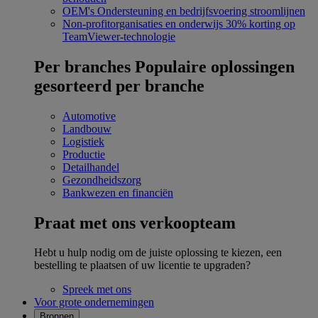
OEM's
Ondersteuning en bedrijfsvoering stroomlijnen
Non-profitorganisaties en onderwijs
30% korting op
TeamViewer-technologie
Per branches
Populaire oplossingen
gesorteerd per branche
Automotive
Landbouw
Logistiek
Productie
Detailhandel
Gezondheidszorg
Bankwezen en financiën
Praat met ons verkoopteam
Hebt u hulp nodig om de juiste oplossing te kiezen, een
bestelling te plaatsen of uw licentie te upgraden?
Spreek met ons
Voor grote ondernemingen
Bronnen