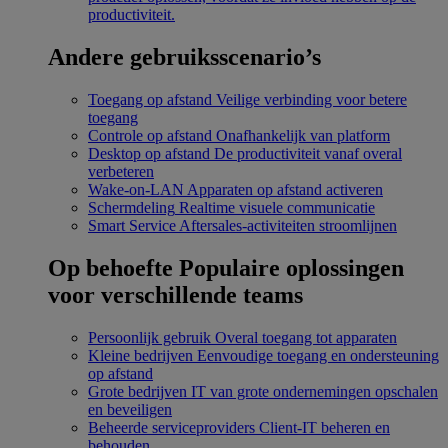
productiviteit.
Andere gebruiksscenario’s
Toegang op afstand
Veilige verbinding voor betere
toegang
Controle op afstand
Onafhankelijk van platform
Desktop op afstand
De productiviteit vanaf overal
verbeteren
Wake-on-LAN
Apparaten op afstand activeren
Schermdeling
Realtime visuele communicatie
Smart Service
Aftersales-activiteiten stroomlijnen
Op behoefte
Populaire oplossingen
voor verschillende teams
Persoonlijk gebruik
Overal toegang tot apparaten
Kleine bedrijven
Eenvoudige toegang en ondersteuning
op afstand
Grote bedrijven
IT van grote ondernemingen opschalen
en beveiligen
Beheerde serviceproviders
Client-IT beheren en
behouden