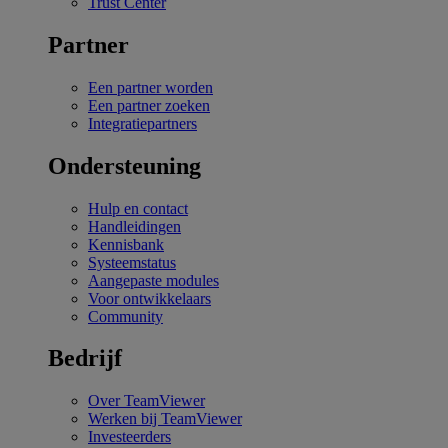
Trust Center
Partner
Een partner worden
Een partner zoeken
Integratiepartners
Ondersteuning
Hulp en contact
Handleidingen
Kennisbank
Systeemstatus
Aangepaste modules
Voor ontwikkelaars
Community
Bedrijf
Over TeamViewer
Werken bij TeamViewer
Investeerders