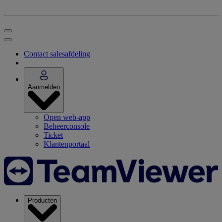
Contact salesafdeling
Aanmelden
Open web-app
Beheerconsole
Ticket
Klantenportaal
Producten