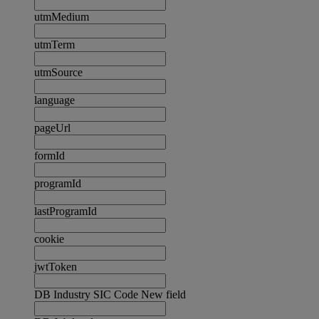
utmMedium
utmTerm
utmSource
language
pageUrl
formId
programId
lastProgramId
cookie
jwtToken
DB Industry SIC Code New field