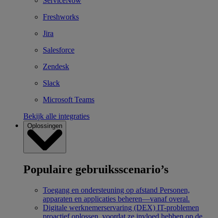
ServiceNow
Freshworks
Jira
Salesforce
Zendesk
Slack
Microsoft Teams
Bekijk alle integraties
Oplossingen
Populaire gebruiksscenario’s
Toegang en ondersteuning op afstand
Personen,
apparaten en applicaties beheren—vanaf overal.
Digitale werknemerservaring (DEX)
IT-problemen
proactief oplossen, voordat ze invloed hebben op de