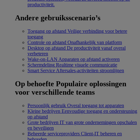
productiviteit.
Andere gebruiksscenario’s
Toegang op afstand
Veilige verbinding voor betere
toegang
Controle op afstand
Onafhankelijk van platform
Desktop op afstand
De productiviteit vanaf overal
verbeteren
Wake-on-LAN
Apparaten op afstand activeren
Schermdeling
Realtime visuele communicatie
Smart Service
Aftersales-activiteiten stroomlijnen
Op behoefte
Populaire oplossingen
voor verschillende teams
Persoonlijk gebruik
Overal toegang tot apparaten
Kleine bedrijven
Eenvoudige toegang en ondersteuning
op afstand
Grote bedrijven
IT van grote ondernemingen opschalen
en beveiligen
Beheerde serviceproviders
Client-IT beheren en
behouden