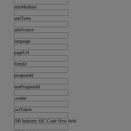
utmMedium
utmTerm
utmSource
language
pageUrl
formId
programId
lastProgramId
cookie
jwtToken
DB Industry SIC Code New field