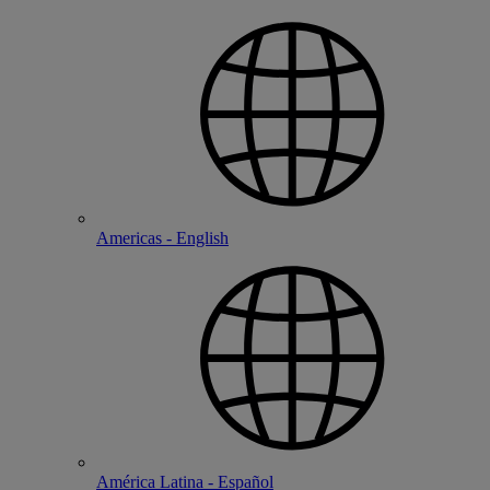
Americas - English
América Latina - Español