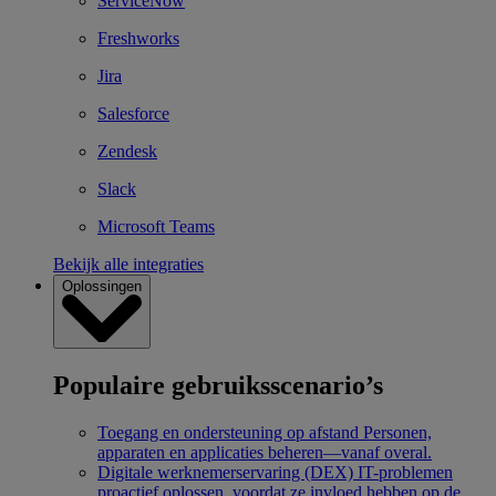
ServiceNow
Freshworks
Jira
Salesforce
Zendesk
Slack
Microsoft Teams
Bekijk alle integraties
Oplossingen
Populaire gebruiksscenario’s
Toegang en ondersteuning op afstand
Personen,
apparaten en applicaties beheren—vanaf overal.
Digitale werknemerservaring (DEX)
IT-problemen
proactief oplossen, voordat ze invloed hebben op de