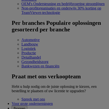
OEM's
Ondersteuning en bedrijfsvoering stroomlijnen
Non-profitorganisaties en onderwijs
30% korting op
TeamViewer-technologie
Per branches
Populaire oplossingen
gesorteerd per branche
Automotive
Landbouw
Logistiek
Productie
Detailhandel
Gezondheidszorg
Bankwezen en financiën
Praat met ons verkoopteam
Hebt u hulp nodig om de juiste oplossing te kiezen, een
bestelling te plaatsen of uw licentie te upgraden?
Spreek met ons
Voor grote ondernemingen
Bronnen