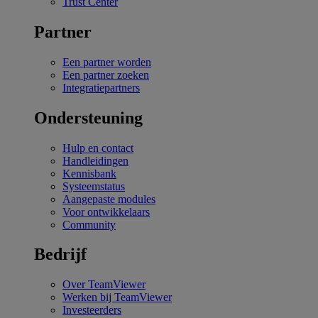
Trust Center
Partner
Een partner worden
Een partner zoeken
Integratiepartners
Ondersteuning
Hulp en contact
Handleidingen
Kennisbank
Systeemstatus
Aangepaste modules
Voor ontwikkelaars
Community
Bedrijf
Over TeamViewer
Werken bij TeamViewer
Investeerders