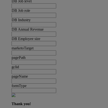
DB Job level
DB Job role
DB Industry
DB Annual Revenue
DB Employee size
marketoTarget
pagePath
gclid
pageName
formType
Thank you!