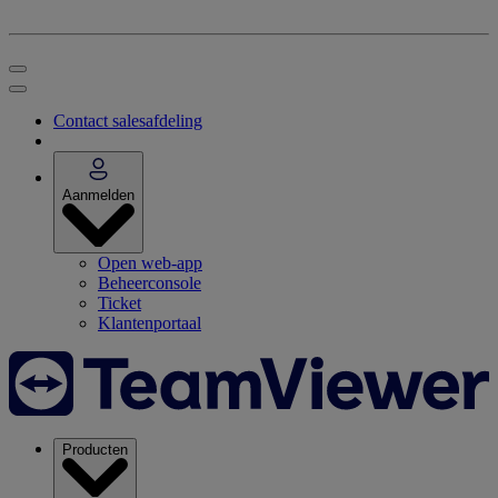
Contact salesafdeling
Aanmelden
Open web-app
Beheerconsole
Ticket
Klantenportaal
Producten