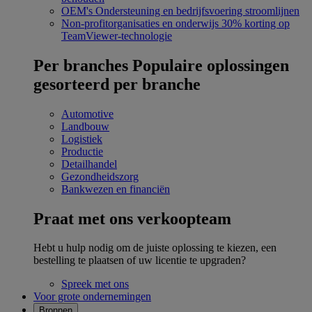
OEM's
Ondersteuning en bedrijfsvoering stroomlijnen
Non-profitorganisaties en onderwijs
30% korting op
TeamViewer-technologie
Per branches
Populaire oplossingen
gesorteerd per branche
Automotive
Landbouw
Logistiek
Productie
Detailhandel
Gezondheidszorg
Bankwezen en financiën
Praat met ons verkoopteam
Hebt u hulp nodig om de juiste oplossing te kiezen, een
bestelling te plaatsen of uw licentie te upgraden?
Spreek met ons
Voor grote ondernemingen
Bronnen