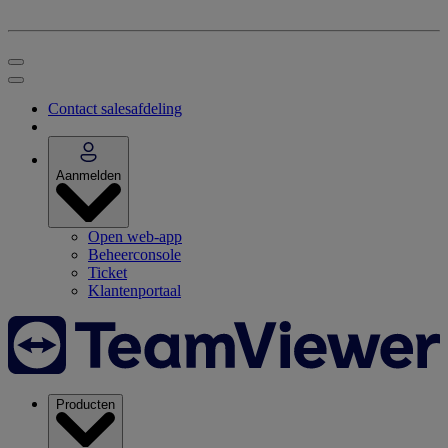
Contact salesafdeling
Aanmelden
Open web-app
Beheerconsole
Ticket
Klantenportaal
Producten