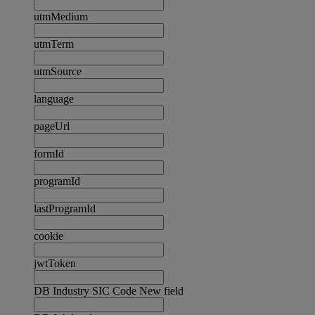
utmMedium
utmTerm
utmSource
language
pageUrl
formId
programId
lastProgramId
cookie
jwtToken
DB Industry SIC Code New field