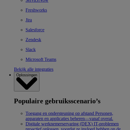
ServiceNow
Freshworks
Jira
Salesforce
Zendesk
Slack
Microsoft Teams
Bekijk alle integraties
Oplossingen
Populaire gebruiksscenario’s
Toegang en ondersteuning op afstand
Personen,
apparaten en applicaties beheren—vanaf overal.
Digitale werknemerservaring (DEX)
IT-problemen
proactief oplossen, voordat ze invloed hebben op de