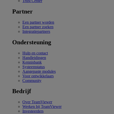
Trust Center
Partner
Een partner worden
Een partner zoeken
Integratiepartners
Ondersteuning
Hulp en contact
Handleidingen
Kennisbank
Systeemstatus
Aangepaste modules
Voor ontwikkelaars
Community
Bedrijf
Over TeamViewer
Werken bij TeamViewer
Investeerders