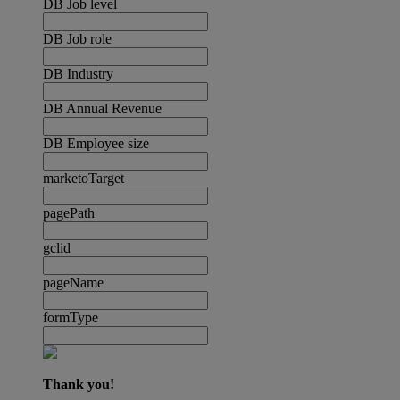
DB Job level
DB Job role
DB Industry
DB Annual Revenue
DB Employee size
marketoTarget
pagePath
gclid
pageName
formType
Thank you!