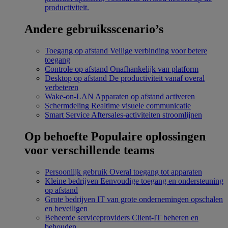
productiviteit.
Andere gebruiksscenario’s
Toegang op afstand
Veilige verbinding voor betere
toegang
Controle op afstand
Onafhankelijk van platform
Desktop op afstand
De productiviteit vanaf overal
verbeteren
Wake-on-LAN
Apparaten op afstand activeren
Schermdeling
Realtime visuele communicatie
Smart Service
Aftersales-activiteiten stroomlijnen
Op behoefte
Populaire oplossingen
voor verschillende teams
Persoonlijk gebruik
Overal toegang tot apparaten
Kleine bedrijven
Eenvoudige toegang en ondersteuning
op afstand
Grote bedrijven
IT van grote ondernemingen opschalen
en beveiligen
Beheerde serviceproviders
Client-IT beheren en
behouden