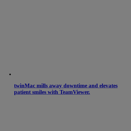
twinMac mills away downtime and elevates
patient smiles with TeamViewer.