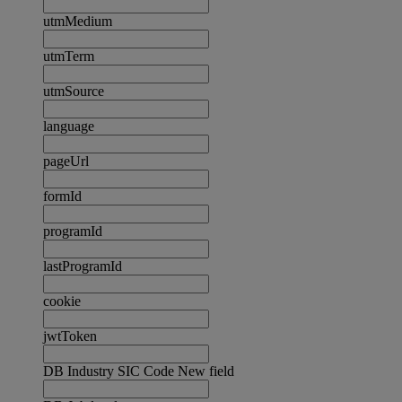
utmMedium
utmTerm
utmSource
language
pageUrl
formId
programId
lastProgramId
cookie
jwtToken
DB Industry SIC Code New field