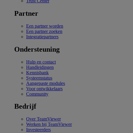
Trust Center
Partner
Een partner worden
Een partner zoeken
Integratiepartners
Ondersteuning
Hulp en contact
Handleidingen
Kennisbank
Systeemstatus
Aangepaste modules
Voor ontwikkelaars
Community
Bedrijf
Over TeamViewer
Werken bij TeamViewer
Investeerders