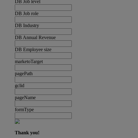
DB Job level
DB Job role
DB Industry
DB Annual Revenue
DB Employee size
marketoTarget
pagePath
gclid
pageName
formType
Thank you!