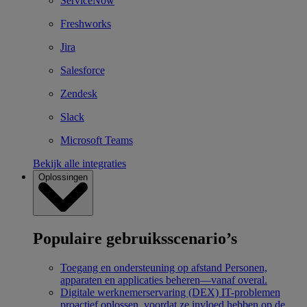
ServiceNow
Freshworks
Jira
Salesforce
Zendesk
Slack
Microsoft Teams
Bekijk alle integraties
Oplossingen
Populaire gebruiksscenario’s
Toegang en ondersteuning op afstand
Personen,
apparaten en applicaties beheren—vanaf overal.
Digitale werknemerservaring (DEX)
IT-problemen
proactief oplossen, voordat ze invloed hebben op de