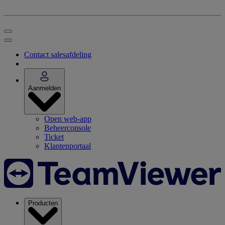
Contact salesafdeling
Aanmelden
Open web-app
Beheerconsole
Ticket
Klantenportaal
Producten