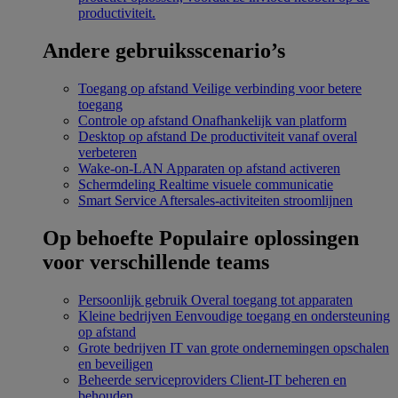
productiviteit.
Andere gebruiksscenario’s
Toegang op afstand
Veilige verbinding voor betere
toegang
Controle op afstand
Onafhankelijk van platform
Desktop op afstand
De productiviteit vanaf overal
verbeteren
Wake-on-LAN
Apparaten op afstand activeren
Schermdeling
Realtime visuele communicatie
Smart Service
Aftersales-activiteiten stroomlijnen
Op behoefte
Populaire oplossingen
voor verschillende teams
Persoonlijk gebruik
Overal toegang tot apparaten
Kleine bedrijven
Eenvoudige toegang en ondersteuning
op afstand
Grote bedrijven
IT van grote ondernemingen opschalen
en beveiligen
Beheerde serviceproviders
Client-IT beheren en
behouden