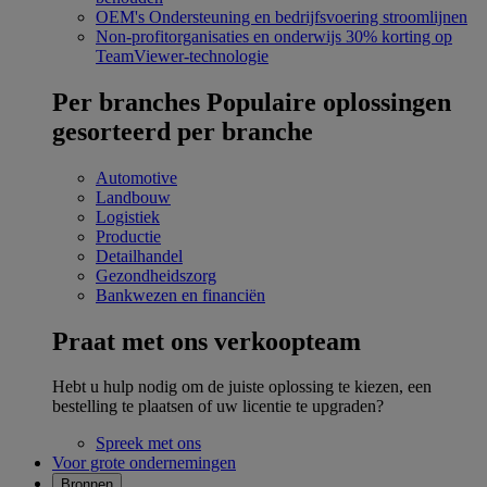
OEM's
Ondersteuning en bedrijfsvoering stroomlijnen
Non-profitorganisaties en onderwijs
30% korting op
TeamViewer-technologie
Per branches
Populaire oplossingen
gesorteerd per branche
Automotive
Landbouw
Logistiek
Productie
Detailhandel
Gezondheidszorg
Bankwezen en financiën
Praat met ons verkoopteam
Hebt u hulp nodig om de juiste oplossing te kiezen, een
bestelling te plaatsen of uw licentie te upgraden?
Spreek met ons
Voor grote ondernemingen
Bronnen