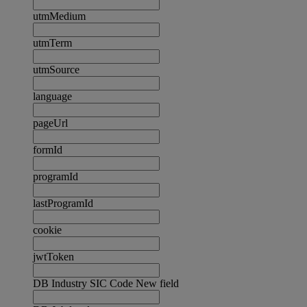
utmMedium
utmTerm
utmSource
language
pageUrl
formId
programId
lastProgramId
cookie
jwtToken
DB Industry SIC Code New field