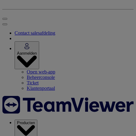
Contact salesafdeling
Aanmelden
Open web-app
Beheerconsole
Ticket
Klantenportaal
Producten