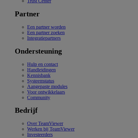
Trust Center
Partner
Een partner worden
Een partner zoeken
Integratiepartners
Ondersteuning
Hulp en contact
Handleidingen
Kennisbank
Systeemstatus
Aangepaste modules
Voor ontwikkelaars
Community
Bedrijf
Over TeamViewer
Werken bij TeamViewer
Investeerders