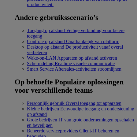
productiviteit.
Andere gebruiksscenario’s
Toegang op afstand
Veilige verbinding voor betere
toegang
Controle op afstand
Onafhankelijk van platform
Desktop op afstand
De productiviteit vanaf overal
verbeteren
Wake-on-LAN
Apparaten op afstand activeren
Schermdeling
Realtime visuele communicatie
Smart Service
Aftersales-activiteiten stroomlijnen
Op behoefte
Populaire oplossingen
voor verschillende teams
Persoonlijk gebruik
Overal toegang tot apparaten
Kleine bedrijven
Eenvoudige toegang en ondersteuning
op afstand
Grote bedrijven
IT van grote ondernemingen opschalen
en beveiligen
Beheerde serviceproviders
Client-IT beheren en
behouden