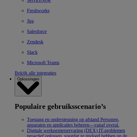
ServiceNow
Freshworks
Jira
Salesforce
Zendesk
Slack
Microsoft Teams
Bekijk alle integraties
Oplossingen
Populaire gebruiksscenario’s
Toegang en ondersteuning op afstand
Personen,
apparaten en applicaties beheren—vanaf overal.
Digitale werknemerservaring (DEX)
IT-problemen
proactief oplossen, voordat ze invloed hebben op de