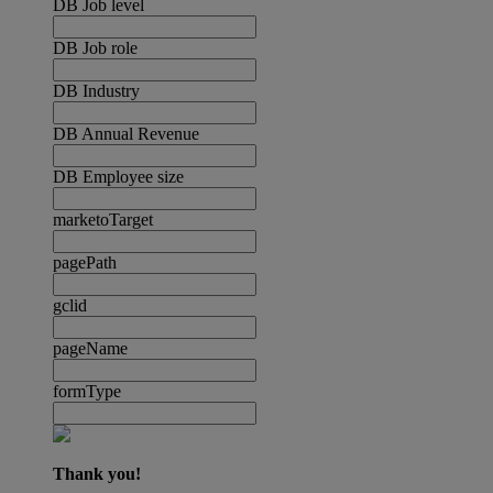
DB Job level
DB Job role
DB Industry
DB Annual Revenue
DB Employee size
marketoTarget
pagePath
gclid
pageName
formType
Thank you!