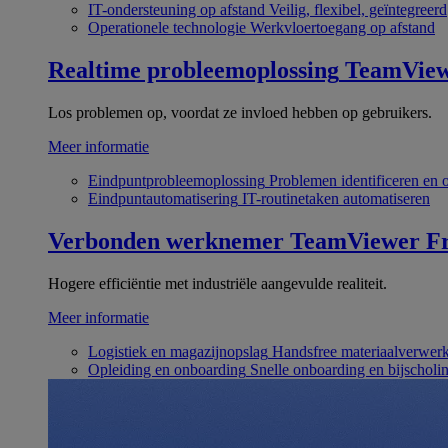
IT-ondersteuning op afstand
Veilig, flexibel, geïntegreerd
Operationele technologie
Werkvloertoegang op afstand
Realtime probleemoplossing
TeamVie
Los problemen op, voordat ze invloed hebben op gebruikers.
Meer informatie
Eindpuntprobleemoplossing
Problemen identificeren en 
Eindpuntautomatisering
IT-routinetaken automatiseren
Verbonden werknemer
TeamViewer Fr
Hogere efficiëntie met industriële aangevulde realiteit.
Meer informatie
Logistiek en magazijnopslag
Handsfree materiaalverwer
Opleiding en onboarding
Snelle onboarding en bijscholi