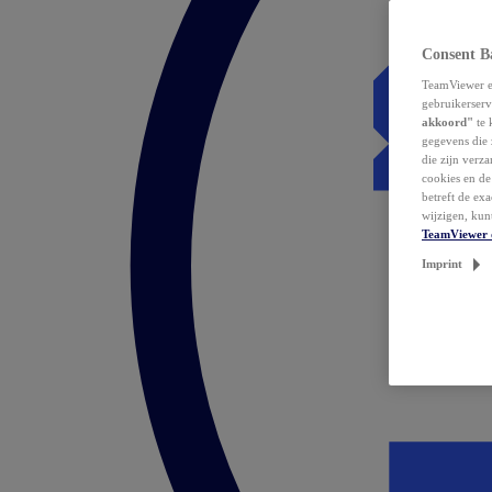
Consent B
TeamViewer en
gebruikerserv
akkoord"
te 
gegevens die 
die zijn verz
cookies en d
betreft de ex
wijzigen, kun
TeamViewer 
Imprint