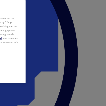
laatsen om uw
or op
"Ik ga
erwerking van de
d met gegevens
atsing van de
id
, met name wat
w voorkeuren wilt