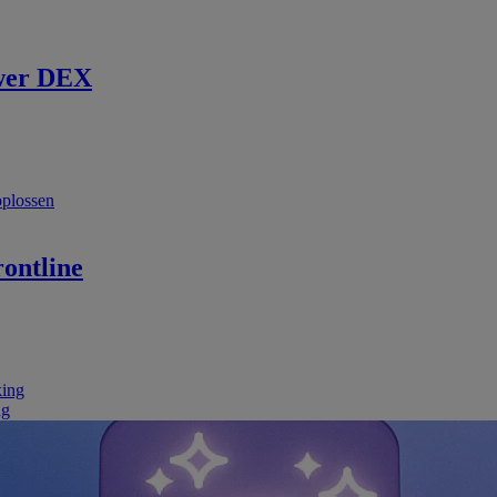
wer DEX
oplossen
ontline
king
ng