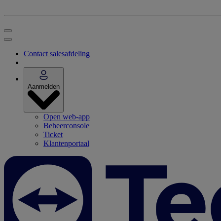
Contact salesafdeling
Aanmelden
Open web-app
Beheerconsole
Ticket
Klantenportaal