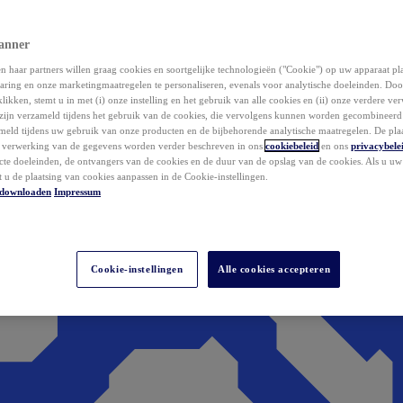
anner
 haar partners willen graag cookies en soortgelijke technologieën ("Cookie") op uw apparaat p
aring en onze marketingmaatregelen te personaliseren, evenals voor analytische doeleinden. Do
klikken, stemt u in met (i) onze instelling en het gebruik van alle cookies en (ii) onze verdere v
zijn verzameld tijdens het gebruik van de cookies, die vervolgens kunnen worden gecombineer
ameld tijdens uw gebruik van onze producten en de bijbehorende analytische maatregelen. De pla
e verwerking van de gegevens worden verder beschreven in ons
cookiebeleid
en ons
privacybele
acte doeleinden, de ontvangers van de cookies en de duur van de opslag van de cookies. Als u u
t u de plaatsing van cookies aanpassen in de Cookie-instellingen.
downloaden
Impressum
Cookie-instellingen
Alle cookies accepteren