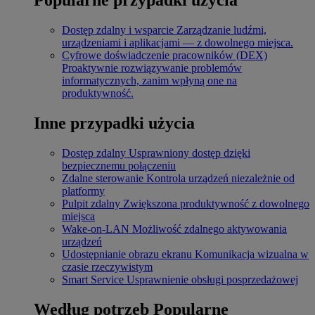
Dostęp zdalny i wsparcie
Zarządzanie ludźmi,
urządzeniami i aplikacjami — z dowolnego miejsca.
Cyfrowe doświadczenie pracowników (DEX)
Proaktywnie rozwiązywanie problemów
informatycznych, zanim wpłyną one na
produktywność.
Inne przypadki użycia
Dostęp zdalny
Usprawniony dostęp dzięki
bezpiecznemu połączeniu
Zdalne sterowanie
Kontrola urządzeń niezależnie od
platformy
Pulpit zdalny
Zwiększona produktywność z dowolnego
miejsca
Wake-on-LAN
Możliwość zdalnego aktywowania
urządzeń
Udostępnianie obrazu ekranu
Komunikacja wizualna w
czasie rzeczywistym
Smart Service
Usprawnienie obsługi posprzedażowej
Według potrzeb
Popularne