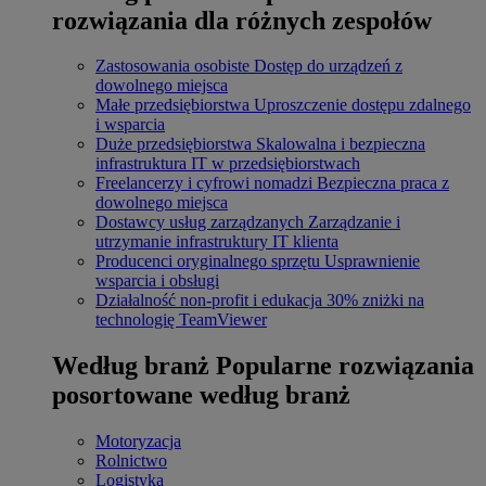
rozwiązania dla różnych zespołów
Zastosowania osobiste
Dostęp do urządzeń z
dowolnego miejsca
Małe przedsiębiorstwa
Uproszczenie dostępu zdalnego
i wsparcia
Duże przedsiębiorstwa
Skalowalna i bezpieczna
infrastruktura IT w przedsiębiorstwach
Freelancerzy i cyfrowi nomadzi
Bezpieczna praca z
dowolnego miejsca
Dostawcy usług zarządzanych
Zarządzanie i
utrzymanie infrastruktury IT klienta
Producenci oryginalnego sprzętu
Usprawnienie
wsparcia i obsługi
Działalność non-profit i edukacja
30% zniżki na
technologię TeamViewer
Według branż
Popularne rozwiązania
posortowane według branż
Motoryzacja
Rolnictwo
Logistyka