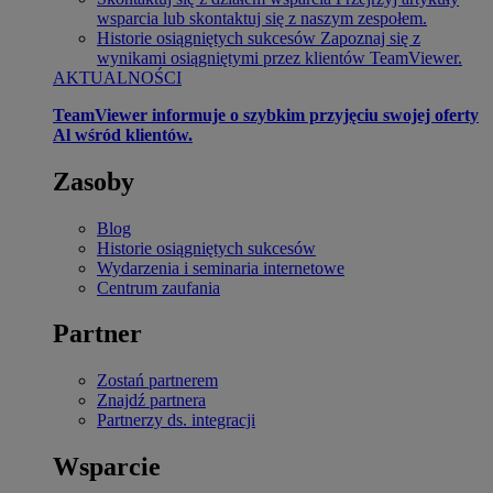
wsparcia lub skontaktuj się z naszym zespołem.
Historie osiągniętych sukcesów
Zapoznaj się z
wynikami osiągniętymi przez klientów TeamViewer.
AKTUALNOŚCI
TeamViewer informuje o szybkim przyjęciu swojej oferty
Al wśród klientów.
Zasoby
Blog
Historie osiągniętych sukcesów
Wydarzenia i seminaria internetowe
Centrum zaufania
Partner
Zostań partnerem
Znajdź partnera
Partnerzy ds. integracji
Wsparcie