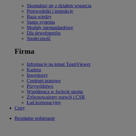
Skontaktuj się z działem wsparcia
Przewodniki i instrukcje
Baza wiedzy
Status systemu
Moduły niestandardowe
Dla deweloperów
Społeczność
Firma
Informacje na temat TeamViewer
Kariera
Inwestorzy
Centrum prasowe
Przywództwo
Współpraca w świecie sportu
Zrównoważony rozwój i CSR
Ład korporacyjny
Ceny
Bezpłatne pobieranie