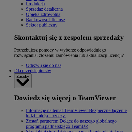
Produkcja
Sprzedaż detaliczna
Opieka zdrowotna
Bankowość i finanse
Sektor publiczny
Skontaktuj się z zespołem sprzedaży
Potrzebujesz pomocy w wyborze odpowiedniego
rozwiązania, złożeniu zamówienia lub aktualizacji licencji?
Odezwij się do nas
Dla przedsiębiorstw
Zasoby
Dowiedz się więcej o TeamViewer
Informacje na temat TeamViewer
Bezpieczne łączenie
ludzi, miejsc i rzeczy.
Zostań partnerem
Dołącz do naszego globalnego
programu partnerskiego TeamUP.
Skontaktuj się z działem wsparcia
Przejrzyj artykuły