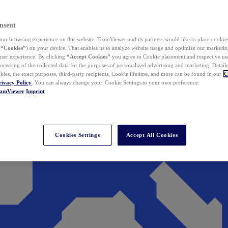
nsent
ur browsing experience on this website, TeamViewer and its partners would like to place cookies
(
“Cookies”
) on your device. That enables us to analyze website usage and optimize our marketing
 user experience. By clicking
“Accept Cookies”
you agree to Cookie placement and respective use,
ocessing of the collected data for the purposes of personalized advertising and marketing. Detail
kies, the exact purposes, third-party recipients, Cookie lifetime, and more can be found in our
C
rivacy Policy
. You can always change your Cookie Settings to your own preference.
eamViewer
Imprint
Cookies Settings
Accept All Cookies