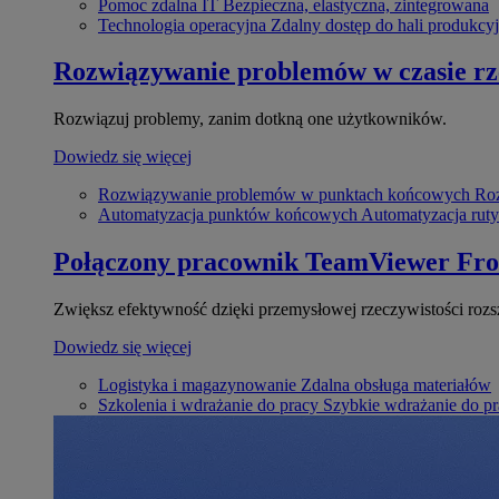
Pomoc zdalna IT
Bezpieczna, elastyczna, zintegrowana
Technologia operacyjna
Zdalny dostęp do hali produkcyj
Rozwiązywanie problemów w czasie r
Rozwiązuj problemy, zanim dotkną one użytkowników.
Dowiedz się więcej
Rozwiązywanie problemów w punktach końcowych
Roz
Automatyzacja punktów końcowych
Automatyzacja rut
Połączony pracownik
TeamViewer Fro
Zwiększ efektywność dzięki przemysłowej rzeczywistości rozs
Dowiedz się więcej
Logistyka i magazynowanie
Zdalna obsługa materiałów
Szkolenia i wdrażanie do pracy
Szybkie wdrażanie do pra