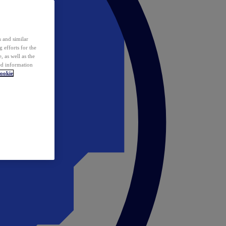
 and similar
 efforts for the
 as well as the
ed information
ookie