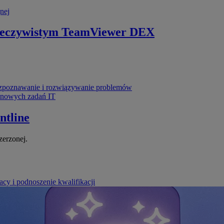
nej
zeczywistym
TeamViewer DEX
poznawanie i rozwiązywanie problemów
ynowych zadań IT
ntline
zerzonej.
cy i podnoszenie kwalifikacji