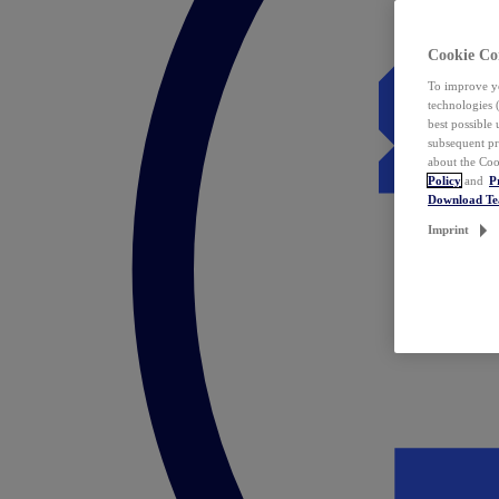
Cookie Co
To improve yo
technologies 
best possible
subsequent pr
about the Coo
Policy
and
P
Download T
Imprint