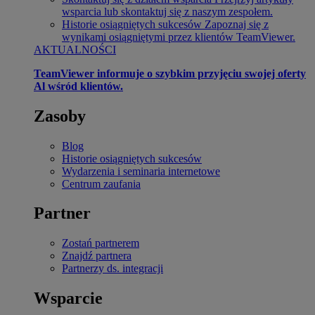
wsparcia lub skontaktuj się z naszym zespołem.
Historie osiągniętych sukcesów
Zapoznaj się z
wynikami osiągniętymi przez klientów TeamViewer.
AKTUALNOŚCI
TeamViewer informuje o szybkim przyjęciu swojej oferty
Al wśród klientów.
Zasoby
Blog
Historie osiągniętych sukcesów
Wydarzenia i seminaria internetowe
Centrum zaufania
Partner
Zostań partnerem
Znajdź partnera
Partnerzy ds. integracji
Wsparcie