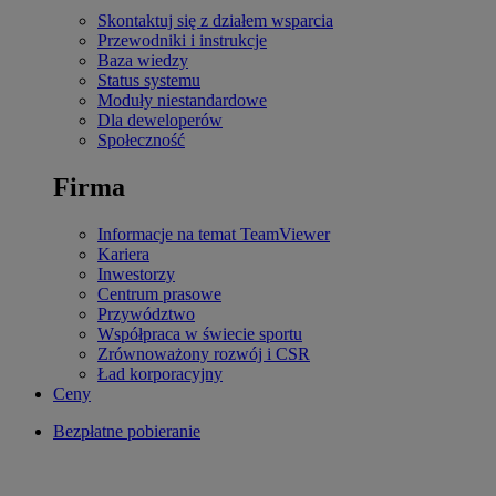
Skontaktuj się z działem wsparcia
Przewodniki i instrukcje
Baza wiedzy
Status systemu
Moduły niestandardowe
Dla deweloperów
Społeczność
Firma
Informacje na temat TeamViewer
Kariera
Inwestorzy
Centrum prasowe
Przywództwo
Współpraca w świecie sportu
Zrównoważony rozwój i CSR
Ład korporacyjny
Ceny
Bezpłatne pobieranie