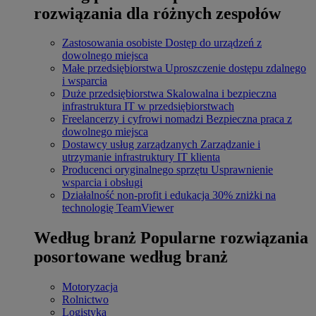
rozwiązania dla różnych zespołów
Zastosowania osobiste
Dostęp do urządzeń z
dowolnego miejsca
Małe przedsiębiorstwa
Uproszczenie dostępu zdalnego
i wsparcia
Duże przedsiębiorstwa
Skalowalna i bezpieczna
infrastruktura IT w przedsiębiorstwach
Freelancerzy i cyfrowi nomadzi
Bezpieczna praca z
dowolnego miejsca
Dostawcy usług zarządzanych
Zarządzanie i
utrzymanie infrastruktury IT klienta
Producenci oryginalnego sprzętu
Usprawnienie
wsparcia i obsługi
Działalność non-profit i edukacja
30% zniżki na
technologię TeamViewer
Według branż
Popularne rozwiązania
posortowane według branż
Motoryzacja
Rolnictwo
Logistyka