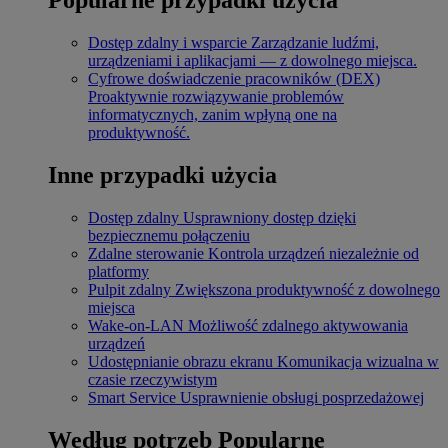
Dostęp zdalny i wsparcie
Zarządzanie ludźmi,
urządzeniami i aplikacjami — z dowolnego miejsca.
Cyfrowe doświadczenie pracowników (DEX)
Proaktywnie rozwiązywanie problemów
informatycznych, zanim wpłyną one na
produktywność.
Inne przypadki użycia
Dostęp zdalny
Usprawniony dostęp dzięki
bezpiecznemu połączeniu
Zdalne sterowanie
Kontrola urządzeń niezależnie od
platformy
Pulpit zdalny
Zwiększona produktywność z dowolnego
miejsca
Wake-on-LAN
Możliwość zdalnego aktywowania
urządzeń
Udostępnianie obrazu ekranu
Komunikacja wizualna w
czasie rzeczywistym
Smart Service
Usprawnienie obsługi posprzedażowej
Według potrzeb
Popularne