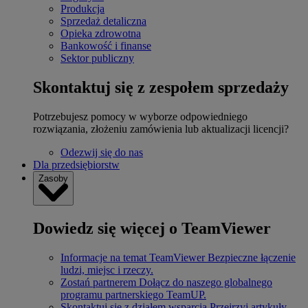
Produkcja
Sprzedaż detaliczna
Opieka zdrowotna
Bankowość i finanse
Sektor publiczny
Skontaktuj się z zespołem sprzedaży
Potrzebujesz pomocy w wyborze odpowiedniego
rozwiązania, złożeniu zamówienia lub aktualizacji licencji?
Odezwij się do nas
Dla przedsiębiorstw
Zasoby
Dowiedz się więcej o TeamViewer
Informacje na temat TeamViewer
Bezpieczne łączenie
ludzi, miejsc i rzeczy.
Zostań partnerem
Dołącz do naszego globalnego
programu partnerskiego TeamUP.
Skontaktuj się z działem wsparcia
Przejrzyj artykuły