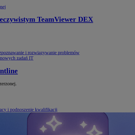
nej
zeczywistym
TeamViewer DEX
poznawanie i rozwiązywanie problemów
ynowych zadań IT
ntline
zerzonej.
cy i podnoszenie kwalifikacji