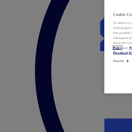
Cookie Co
To improve yo
technologies 
best possible
subsequent pr
about the Coo
Policy
and
P
Download T
Imprint