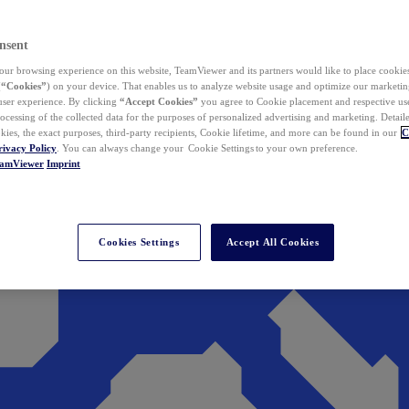
nsent
ur browsing experience on this website, TeamViewer and its partners would like to place cookies
(
“Cookies”
) on your device. That enables us to analyze website usage and optimize our marketing
 user experience. By clicking
“Accept Cookies”
you agree to Cookie placement and respective use,
ocessing of the collected data for the purposes of personalized advertising and marketing. Detail
kies, the exact purposes, third-party recipients, Cookie lifetime, and more can be found in our
C
rivacy Policy
. You can always change your Cookie Settings to your own preference.
eamViewer
Imprint
Cookies Settings
Accept All Cookies