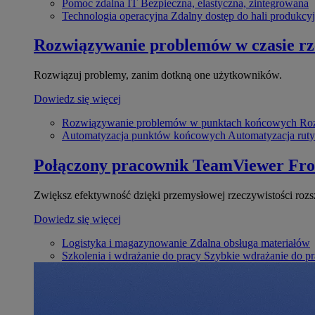
Pomoc zdalna IT
Bezpieczna, elastyczna, zintegrowana
Technologia operacyjna
Zdalny dostęp do hali produkcyj
Rozwiązywanie problemów w czasie r
Rozwiązuj problemy, zanim dotkną one użytkowników.
Dowiedz się więcej
Rozwiązywanie problemów w punktach końcowych
Roz
Automatyzacja punktów końcowych
Automatyzacja rut
Połączony pracownik
TeamViewer Fro
Zwiększ efektywność dzięki przemysłowej rzeczywistości rozs
Dowiedz się więcej
Logistyka i magazynowanie
Zdalna obsługa materiałów
Szkolenia i wdrażanie do pracy
Szybkie wdrażanie do pra