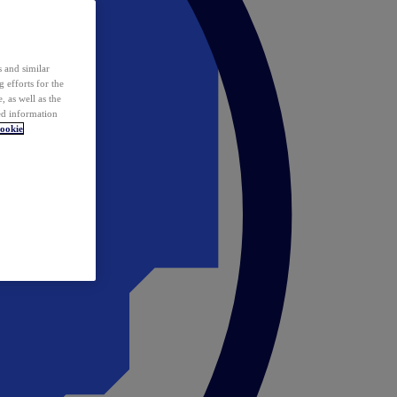
 and similar
 efforts for the
 as well as the
ed information
ookie