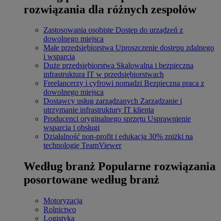
rozwiązania dla różnych zespołów
Zastosowania osobiste
Dostęp do urządzeń z
dowolnego miejsca
Małe przedsiębiorstwa
Uproszczenie dostępu zdalnego
i wsparcia
Duże przedsiębiorstwa
Skalowalna i bezpieczna
infrastruktura IT w przedsiębiorstwach
Freelancerzy i cyfrowi nomadzi
Bezpieczna praca z
dowolnego miejsca
Dostawcy usług zarządzanych
Zarządzanie i
utrzymanie infrastruktury IT klienta
Producenci oryginalnego sprzętu
Usprawnienie
wsparcia i obsługi
Działalność non-profit i edukacja
30% zniżki na
technologię TeamViewer
Według branż
Popularne rozwiązania
posortowane według branż
Motoryzacja
Rolnictwo
Logistyka