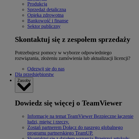
Produkcja
Sprzedaż detaliczna
Opieka zdrowotna
Bankowość i finanse
Sektor publiczny
Skontaktuj się z zespołem sprzedaży
Potrzebujesz pomocy w wyborze odpowiedniego
rozwiązania, złożeniu zamówienia lub aktualizacji licencji?
Odezwij się do nas
Dla przedsiębiorstw
Zasoby
Dowiedz się więcej o TeamViewer
Informacje na temat TeamViewer
Bezpieczne łączenie
ludzi, miejsc i rzeczy.
Zostań partnerem
Dołącz do naszego globalnego
programu partnerskiego TeamUP.
Skontaktuj się z działem wsparcia
Przejrzyj artykuły