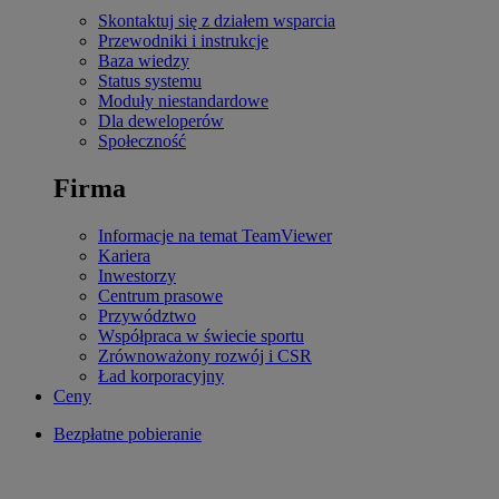
Skontaktuj się z działem wsparcia
Przewodniki i instrukcje
Baza wiedzy
Status systemu
Moduły niestandardowe
Dla deweloperów
Społeczność
Firma
Informacje na temat TeamViewer
Kariera
Inwestorzy
Centrum prasowe
Przywództwo
Współpraca w świecie sportu
Zrównoważony rozwój i CSR
Ład korporacyjny
Ceny
Bezpłatne pobieranie