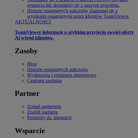
wsparcia lub skontaktuj się z naszym zespołem.
Historie osiągniętych sukcesów
Zapoznaj się z
wynikami osiągniętymi przez klientów TeamViewer.
AKTUALNOŚCI
TeamViewer informuje o szybkim przyjęciu swojej oferty
Al wśród klientów.
Zasoby
Blog
Historie osiągniętych sukcesów
Wydarzenia i seminaria internetowe
Centrum zaufania
Partner
Zostań partnerem
Znajdź partnera
Partnerzy ds. integracji
Wsparcie