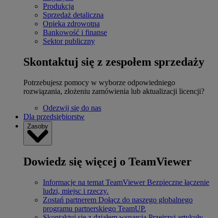
Produkcja
Sprzedaż detaliczna
Opieka zdrowotna
Bankowość i finanse
Sektor publiczny
Skontaktuj się z zespołem sprzedaży
Potrzebujesz pomocy w wyborze odpowiedniego
rozwiązania, złożeniu zamówienia lub aktualizacji licencji?
Odezwij się do nas
Dla przedsiębiorstw
Zasoby
Dowiedz się więcej o TeamViewer
Informacje na temat TeamViewer
Bezpieczne łączenie
ludzi, miejsc i rzeczy.
Zostań partnerem
Dołącz do naszego globalnego
programu partnerskiego TeamUP.
Skontaktuj się z działem wsparcia
Przejrzyj artykuły