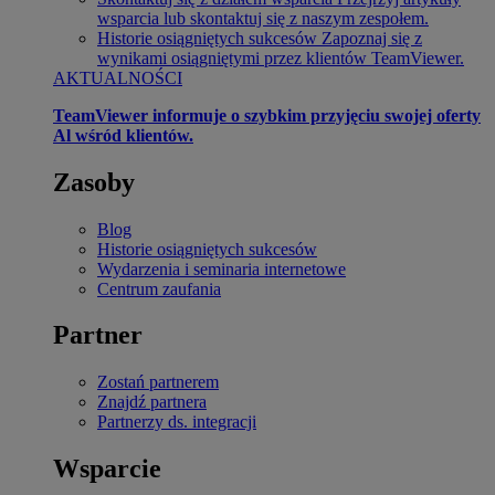
wsparcia lub skontaktuj się z naszym zespołem.
Historie osiągniętych sukcesów
Zapoznaj się z
wynikami osiągniętymi przez klientów TeamViewer.
AKTUALNOŚCI
TeamViewer informuje o szybkim przyjęciu swojej oferty
Al wśród klientów.
Zasoby
Blog
Historie osiągniętych sukcesów
Wydarzenia i seminaria internetowe
Centrum zaufania
Partner
Zostań partnerem
Znajdź partnera
Partnerzy ds. integracji
Wsparcie