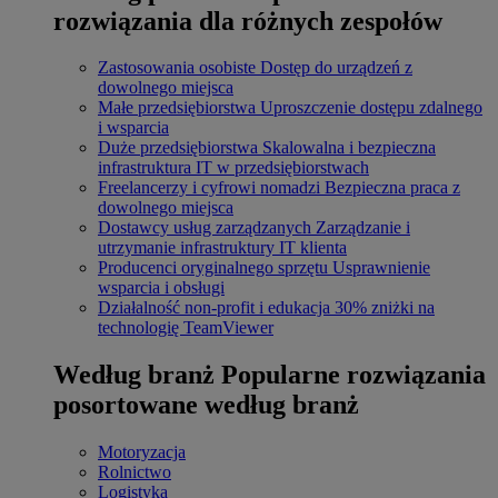
rozwiązania dla różnych zespołów
Zastosowania osobiste
Dostęp do urządzeń z
dowolnego miejsca
Małe przedsiębiorstwa
Uproszczenie dostępu zdalnego
i wsparcia
Duże przedsiębiorstwa
Skalowalna i bezpieczna
infrastruktura IT w przedsiębiorstwach
Freelancerzy i cyfrowi nomadzi
Bezpieczna praca z
dowolnego miejsca
Dostawcy usług zarządzanych
Zarządzanie i
utrzymanie infrastruktury IT klienta
Producenci oryginalnego sprzętu
Usprawnienie
wsparcia i obsługi
Działalność non-profit i edukacja
30% zniżki na
technologię TeamViewer
Według branż
Popularne rozwiązania
posortowane według branż
Motoryzacja
Rolnictwo
Logistyka