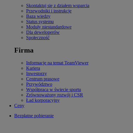
Skontaktuj się z działem wsparcia
Przewodniki i instrukcje
Baza wiedzy
Status systemu
Moduły niestandardowe
Dla deweloperów
Społeczność
Firma
Informacje na temat TeamViewer
Kariera
Inwestorzy
Centrum prasowe
Przywództwo
Współpraca w świecie sportu
Zrównoważony rozwój i CSR
Ład korporacyjny
Ceny
Bezpłatne pobieranie