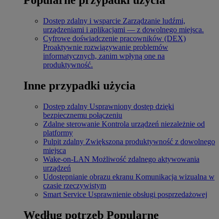
Dostęp zdalny i wsparcie
Zarządzanie ludźmi,
urządzeniami i aplikacjami — z dowolnego miejsca.
Cyfrowe doświadczenie pracowników (DEX)
Proaktywnie rozwiązywanie problemów
informatycznych, zanim wpłyną one na
produktywność.
Inne przypadki użycia
Dostęp zdalny
Usprawniony dostęp dzięki
bezpiecznemu połączeniu
Zdalne sterowanie
Kontrola urządzeń niezależnie od
platformy
Pulpit zdalny
Zwiększona produktywność z dowolnego
miejsca
Wake-on-LAN
Możliwość zdalnego aktywowania
urządzeń
Udostępnianie obrazu ekranu
Komunikacja wizualna w
czasie rzeczywistym
Smart Service
Usprawnienie obsługi posprzedażowej
Według potrzeb
Popularne