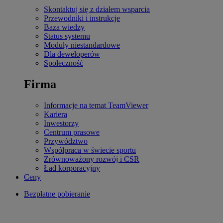
Skontaktuj się z działem wsparcia
Przewodniki i instrukcje
Baza wiedzy
Status systemu
Moduły niestandardowe
Dla deweloperów
Społeczność
Firma
Informacje na temat TeamViewer
Kariera
Inwestorzy
Centrum prasowe
Przywództwo
Współpraca w świecie sportu
Zrównoważony rozwój i CSR
Ład korporacyjny
Ceny
Bezpłatne pobieranie