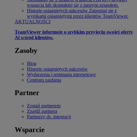
wsparcia lub skontaktuj się z naszym zespołem.
Historie osiągniętych sukcesów
Zapoznaj się z
wynikami osiągniętymi przez klientów TeamViewer.
AKTUALNOŚCI
TeamViewer informuje o szybkim przyjęciu swojej oferty
Al wśród klientów.
Zasoby
Blog
Historie osiągniętych sukcesów
Wydarzenia i seminaria internetowe
Centrum zaufania
Partner
Zostań partnerem
Znajdź partnera
Partnerzy ds. integracji
Wsparcie