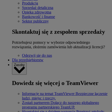
Produkcja
Sprzedaż detaliczna
Opieka zdrowotna
Bankowość i finanse
Sektor publiczny
Skontaktuj się z zespołem sprzedaży
Potrzebujesz pomocy w wyborze odpowiedniego
rozwiązania, złożeniu zamówienia lub aktualizacji licencji?
Odezwij się do nas
Dla przedsiębiorstw
Zasoby
Dowiedz się więcej o TeamViewer
Informacje na temat TeamViewer
Bezpieczne łączenie
ludzi, miejsc i rzeczy.
Zostań partnerem
Dołącz do naszego globalnego
programu partnerskiego TeamUP.
Skontaktuj się z działem wsparcia
Przejrzyj artykuły