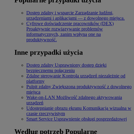
Dostęp zdalny i wsparcie
Zarządzanie ludźmi,
urządzeniami i aplikacjami — z dowolnego miejsca.
Cyfrowe doświadczenie pracowników (DEX)
Proaktywnie rozwiązywanie problemów
informatycznych, zanim wpłyną one na
produktywność.
Inne przypadki użycia
Dostęp zdalny
Usprawniony dostęp dzięki
bezpiecznemu połączeniu
Zdalne sterowanie
Kontrola urządzeń niezależnie od
platformy
Pulpit zdalny
Zwiększona produktywność z dowolnego
miejsca
Wake-on-LAN
Możliwość zdalnego aktywowania
urządzeń
Udostępnianie obrazu ekranu
Komunikacja wizualna w
czasie rzeczywistym
Smart Service
Usprawnienie obsługi posprzedażowej
Według potrzeb
Popularne