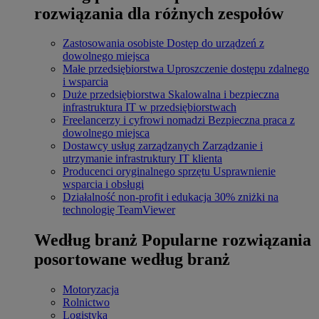
rozwiązania dla różnych zespołów
Zastosowania osobiste
Dostęp do urządzeń z
dowolnego miejsca
Małe przedsiębiorstwa
Uproszczenie dostępu zdalnego
i wsparcia
Duże przedsiębiorstwa
Skalowalna i bezpieczna
infrastruktura IT w przedsiębiorstwach
Freelancerzy i cyfrowi nomadzi
Bezpieczna praca z
dowolnego miejsca
Dostawcy usług zarządzanych
Zarządzanie i
utrzymanie infrastruktury IT klienta
Producenci oryginalnego sprzętu
Usprawnienie
wsparcia i obsługi
Działalność non-profit i edukacja
30% zniżki na
technologię TeamViewer
Według branż
Popularne rozwiązania
posortowane według branż
Motoryzacja
Rolnictwo
Logistyka