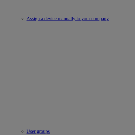
Assign a device manually to your company
User groups