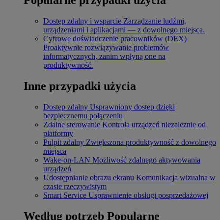
Dostęp zdalny i wsparcie
Zarządzanie ludźmi,
urządzeniami i aplikacjami — z dowolnego miejsca.
Cyfrowe doświadczenie pracowników (DEX)
Proaktywnie rozwiązywanie problemów
informatycznych, zanim wpłyną one na
produktywność.
Inne przypadki użycia
Dostęp zdalny
Usprawniony dostęp dzięki
bezpiecznemu połączeniu
Zdalne sterowanie
Kontrola urządzeń niezależnie od
platformy
Pulpit zdalny
Zwiększona produktywność z dowolnego
miejsca
Wake-on-LAN
Możliwość zdalnego aktywowania
urządzeń
Udostępnianie obrazu ekranu
Komunikacja wizualna w
czasie rzeczywistym
Smart Service
Usprawnienie obsługi posprzedażowej
Według potrzeb
Popularne