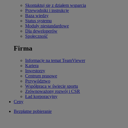
Skontaktuj się z działem wsparcia
Przewodniki i instrukcje
Baza wiedzy
Status systemu
Moduły niestandardowe
Dla deweloperów
Społeczność
Firma
Informacje na temat TeamViewer
Kariera
Inwestorzy
Centrum prasowe
Przywództwo
Współpraca w świecie sportu
Zrównoważony rozwój i CSR
Ład korporacyjny
Ceny
Bezpłatne pobieranie