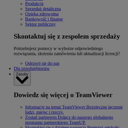
Produkcja
Sprzedaż detaliczna
Opieka zdrowotna
Bankowość i finanse
Sektor publiczny
Skontaktuj się z zespołem sprzedaży
Potrzebujesz pomocy w wyborze odpowiedniego
rozwiązania, złożeniu zamówienia lub aktualizacji licencji?
Odezwij się do nas
Dla przedsiębiorstw
Zasoby
Dowiedz się więcej o TeamViewer
Informacje na temat TeamViewer
Bezpieczne łączenie
ludzi, miejsc i rzeczy.
Zostań partnerem
Dołącz do naszego globalnego
programu partnerskiego TeamUP.
Skontaktuj się z działem wsparcia
Przejrzyj artykuły