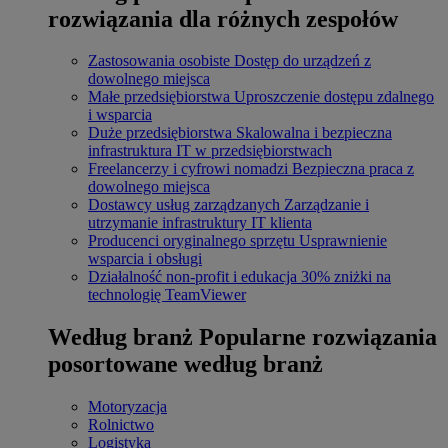
rozwiązania dla różnych zespołów
Zastosowania osobiste
Dostęp do urządzeń z
dowolnego miejsca
Małe przedsiębiorstwa
Uproszczenie dostępu zdalnego
i wsparcia
Duże przedsiębiorstwa
Skalowalna i bezpieczna
infrastruktura IT w przedsiębiorstwach
Freelancerzy i cyfrowi nomadzi
Bezpieczna praca z
dowolnego miejsca
Dostawcy usług zarządzanych
Zarządzanie i
utrzymanie infrastruktury IT klienta
Producenci oryginalnego sprzętu
Usprawnienie
wsparcia i obsługi
Działalność non-profit i edukacja
30% zniżki na
technologię TeamViewer
Według branż
Popularne rozwiązania
posortowane według branż
Motoryzacja
Rolnictwo
Logistyka