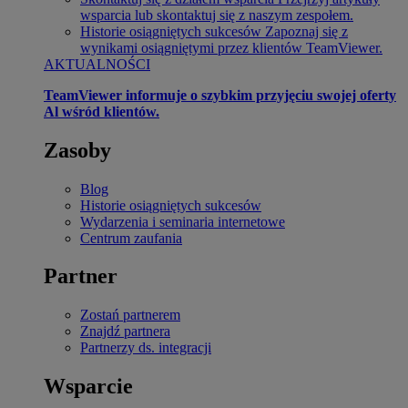
wsparcia lub skontaktuj się z naszym zespołem.
Historie osiągniętych sukcesów
Zapoznaj się z
wynikami osiągniętymi przez klientów TeamViewer.
AKTUALNOŚCI
TeamViewer informuje o szybkim przyjęciu swojej oferty
Al wśród klientów.
Zasoby
Blog
Historie osiągniętych sukcesów
Wydarzenia i seminaria internetowe
Centrum zaufania
Partner
Zostań partnerem
Znajdź partnera
Partnerzy ds. integracji
Wsparcie