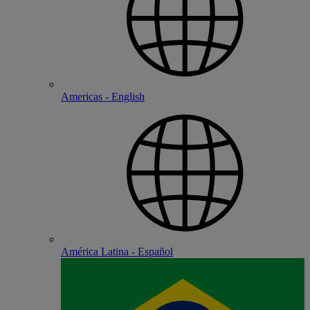
Americas - English
América Latina - Español