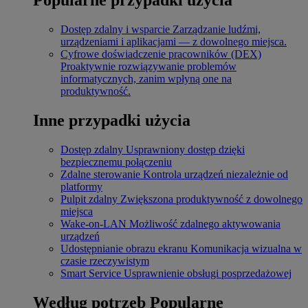
Dostęp zdalny i wsparcie
Zarządzanie ludźmi,
urządzeniami i aplikacjami — z dowolnego miejsca.
Cyfrowe doświadczenie pracowników (DEX)
Proaktywnie rozwiązywanie problemów
informatycznych, zanim wpłyną one na
produktywność.
Inne przypadki użycia
Dostęp zdalny
Usprawniony dostęp dzięki
bezpiecznemu połączeniu
Zdalne sterowanie
Kontrola urządzeń niezależnie od
platformy
Pulpit zdalny
Zwiększona produktywność z dowolnego
miejsca
Wake-on-LAN
Możliwość zdalnego aktywowania
urządzeń
Udostępnianie obrazu ekranu
Komunikacja wizualna w
czasie rzeczywistym
Smart Service
Usprawnienie obsługi posprzedażowej
Według potrzeb
Popularne