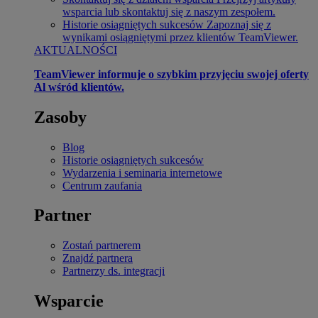
wsparcia lub skontaktuj się z naszym zespołem.
Historie osiągniętych sukcesów
Zapoznaj się z
wynikami osiągniętymi przez klientów TeamViewer.
AKTUALNOŚCI
TeamViewer informuje o szybkim przyjęciu swojej oferty
Al wśród klientów.
Zasoby
Blog
Historie osiągniętych sukcesów
Wydarzenia i seminaria internetowe
Centrum zaufania
Partner
Zostań partnerem
Znajdź partnera
Partnerzy ds. integracji
Wsparcie