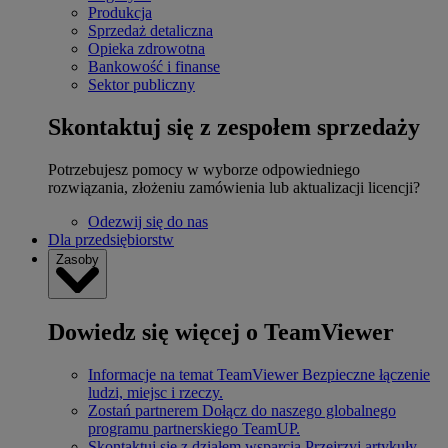
Produkcja
Sprzedaż detaliczna
Opieka zdrowotna
Bankowość i finanse
Sektor publiczny
Skontaktuj się z zespołem sprzedaży
Potrzebujesz pomocy w wyborze odpowiedniego
rozwiązania, złożeniu zamówienia lub aktualizacji licencji?
Odezwij się do nas
Dla przedsiębiorstw
Zasoby
Dowiedz się więcej o TeamViewer
Informacje na temat TeamViewer
Bezpieczne łączenie
ludzi, miejsc i rzeczy.
Zostań partnerem
Dołącz do naszego globalnego
programu partnerskiego TeamUP.
Skontaktuj się z działem wsparcia
Przejrzyj artykuły