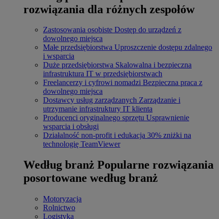
rozwiązania dla różnych zespołów
Zastosowania osobiste
Dostęp do urządzeń z
dowolnego miejsca
Małe przedsiębiorstwa
Uproszczenie dostępu zdalnego
i wsparcia
Duże przedsiębiorstwa
Skalowalna i bezpieczna
infrastruktura IT w przedsiębiorstwach
Freelancerzy i cyfrowi nomadzi
Bezpieczna praca z
dowolnego miejsca
Dostawcy usług zarządzanych
Zarządzanie i
utrzymanie infrastruktury IT klienta
Producenci oryginalnego sprzętu
Usprawnienie
wsparcia i obsługi
Działalność non-profit i edukacja
30% zniżki na
technologię TeamViewer
Według branż
Popularne rozwiązania
posortowane według branż
Motoryzacja
Rolnictwo
Logistyka