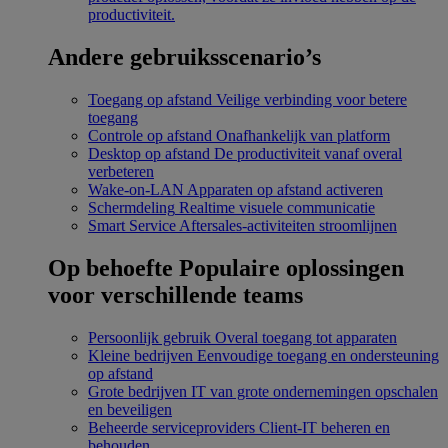
productiviteit.
Andere gebruiksscenario’s
Toegang op afstand
Veilige verbinding voor betere
toegang
Controle op afstand
Onafhankelijk van platform
Desktop op afstand
De productiviteit vanaf overal
verbeteren
Wake-on-LAN
Apparaten op afstand activeren
Schermdeling
Realtime visuele communicatie
Smart Service
Aftersales-activiteiten stroomlijnen
Op behoefte
Populaire oplossingen
voor verschillende teams
Persoonlijk gebruik
Overal toegang tot apparaten
Kleine bedrijven
Eenvoudige toegang en ondersteuning
op afstand
Grote bedrijven
IT van grote ondernemingen opschalen
en beveiligen
Beheerde serviceproviders
Client-IT beheren en
behouden