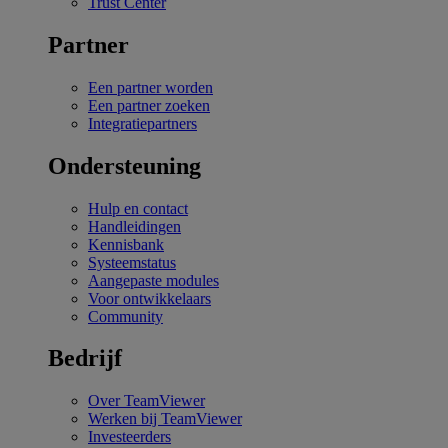
Trust Center
Partner
Een partner worden
Een partner zoeken
Integratiepartners
Ondersteuning
Hulp en contact
Handleidingen
Kennisbank
Systeemstatus
Aangepaste modules
Voor ontwikkelaars
Community
Bedrijf
Over TeamViewer
Werken bij TeamViewer
Investeerders