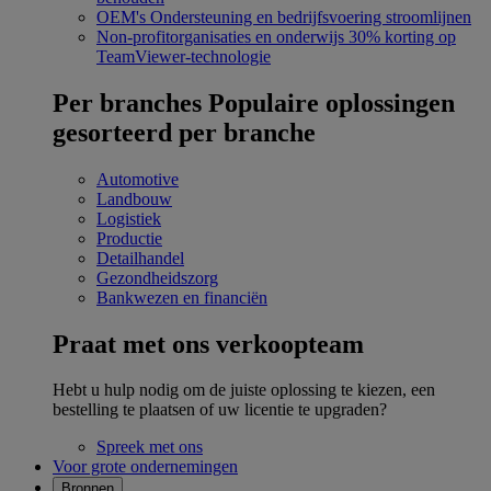
OEM's
Ondersteuning en bedrijfsvoering stroomlijnen
Non-profitorganisaties en onderwijs
30% korting op
TeamViewer-technologie
Per branches
Populaire oplossingen
gesorteerd per branche
Automotive
Landbouw
Logistiek
Productie
Detailhandel
Gezondheidszorg
Bankwezen en financiën
Praat met ons verkoopteam
Hebt u hulp nodig om de juiste oplossing te kiezen, een
bestelling te plaatsen of uw licentie te upgraden?
Spreek met ons
Voor grote ondernemingen
Bronnen