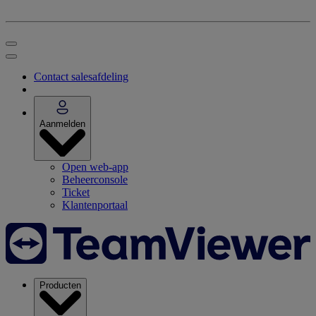
Contact salesafdeling
Aanmelden
Open web-app
Beheerconsole
Ticket
Klantenportaal
Producten