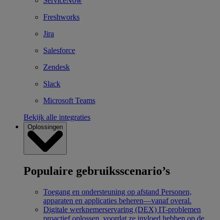
ServiceNow
Freshworks
Jira
Salesforce
Zendesk
Slack
Microsoft Teams
Bekijk alle integraties
Oplossingen
Populaire gebruiksscenario’s
Toegang en ondersteuning op afstand
Personen,
apparaten en applicaties beheren—vanaf overal.
Digitale werknemerservaring (DEX)
IT-problemen
proactief oplossen, voordat ze invloed hebben op de