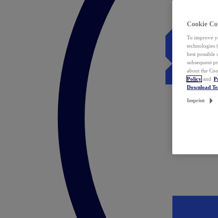
Cookie Co
To improve yo
technologies 
best possible
subsequent pr
about the Coo
Policy
and
P
Download T
Imprint