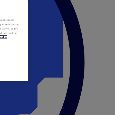
 and similar
 efforts for the
 as well as the
ed information
ookie