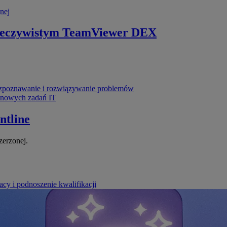
nej
zeczywistym
TeamViewer DEX
poznawanie i rozwiązywanie problemów
ynowych zadań IT
ntline
zerzonej.
cy i podnoszenie kwalifikacji