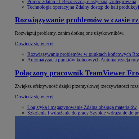
Pomoc zdalna IT
Bezpieczna, elastyczna, zintegrowana
Technologia operacyjna
Zdalny dostęp do hali produkcyj
Rozwiązywanie problemów w czasie r
Rozwiązuj problemy, zanim dotkną one użytkowników.
Dowiedz się więcej
Rozwiązywanie problemów w punktach końcowych
Roz
Automatyzacja punktów końcowych
Automatyzacja rut
Połączony pracownik
TeamViewer Fro
Zwiększ efektywność dzięki przemysłowej rzeczywistości rozs
Dowiedz się więcej
Logistyka i magazynowanie
Zdalna obsługa materiałów
Szkolenia i wdrażanie do pracy
Szybkie wdrażanie do pra