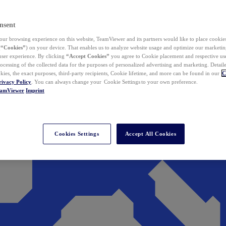
nsent
ur browsing experience on this website, TeamViewer and its partners would like to place cookies
(
“Cookies”
) on your device. That enables us to analyze website usage and optimize our marketing
 user experience. By clicking
“Accept Cookies”
you agree to Cookie placement and respective use,
ocessing of the collected data for the purposes of personalized advertising and marketing. Detail
kies, the exact purposes, third-party recipients, Cookie lifetime, and more can be found in our
C
rivacy Policy
. You can always change your Cookie Settings to your own preference.
eamViewer
Imprint
Cookies Settings
Accept All Cookies