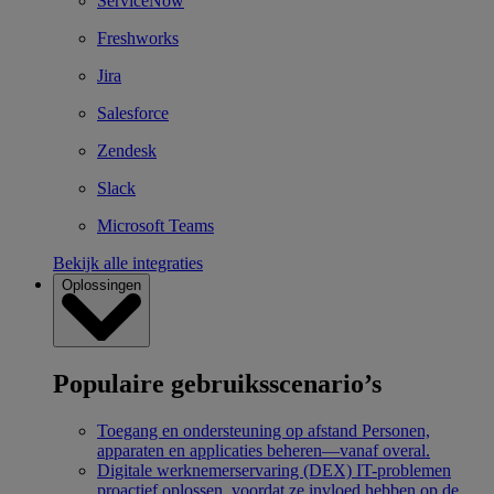
ServiceNow
Freshworks
Jira
Salesforce
Zendesk
Slack
Microsoft Teams
Bekijk alle integraties
Oplossingen
Populaire gebruiksscenario’s
Toegang en ondersteuning op afstand
Personen,
apparaten en applicaties beheren—vanaf overal.
Digitale werknemerservaring (DEX)
IT-problemen
proactief oplossen, voordat ze invloed hebben op de