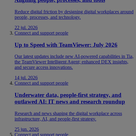
Reduce digital friction by designing digital workplaces around
people, processes, and technology.
22 jul. 2026
Connect and support people
Up to Speed with TeamViewer: July 2026
Our latest updates include new AI-powered capabilities in Tia,
the TeamViewer Intelligent Agent; enhanced DEX insights,
and secure access innovations.
14 jul. 2026
Connect and support people
Underwater data, people-first strategy, and
outlawed AI: IT news and research roundup
Research and news shaping the digital workplace across
infrastructure, AI, and people-first strategy.
25 jun. 2026
Connect and support people