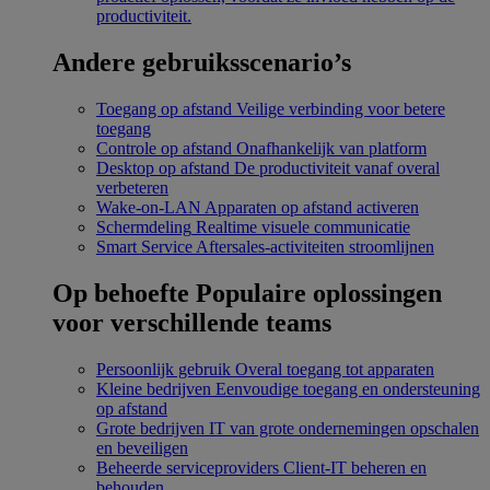
productiviteit.
Andere gebruiksscenario’s
Toegang op afstand
Veilige verbinding voor betere
toegang
Controle op afstand
Onafhankelijk van platform
Desktop op afstand
De productiviteit vanaf overal
verbeteren
Wake-on-LAN
Apparaten op afstand activeren
Schermdeling
Realtime visuele communicatie
Smart Service
Aftersales-activiteiten stroomlijnen
Op behoefte
Populaire oplossingen
voor verschillende teams
Persoonlijk gebruik
Overal toegang tot apparaten
Kleine bedrijven
Eenvoudige toegang en ondersteuning
op afstand
Grote bedrijven
IT van grote ondernemingen opschalen
en beveiligen
Beheerde serviceproviders
Client-IT beheren en
behouden