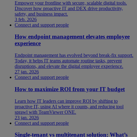
Empower your frontline with secure, scalable digital tools.
Discover how proactive IT and DEX drive productivity,
safety, and business impact.
3 feb. 2026
Connect and support people
How endpoint management elevates employee
experience
Endpoint management has evolved beyond break-fix support.
Today, it helps IT teams automate routine tasks, prevent
disruptions, and elevate the digital employee experience.
27 jan. 2026
Connect and support people
How to maximize ROI from your IT budget
Learn how IT leaders can improve ROI by shifting to
proactive IT, using AI where it counts, and reducing tool
sprawl with TeamViewer ONE.
23 jan. 2026
Connect and support people
Single-tenant vs multitenant solution: What’s