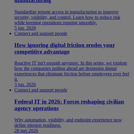
manufacturing
Standardize remote access in manufacturing to improve
security, visibility, and control. Learn how to reduce risk
while keeping operations running smoothly.
5 jun. 2026
Connect and support people
How ignoring digital friction erodes your
competitive advantage
Reactive IT isn't enough anymore. In this series, we explore
how the companies pulling ahead are designing digital
experiences that eliminate friction before employees ever feel
it.
3 jun. 2026
Connect and support people
Federal IT in 2026: Forces reshaping civilian
agency operations
Why automation, visibility, and endpoint experience now
define mission readiness.
28 mei 2026