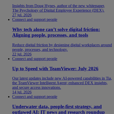
Insights from Doug Hynes, author of the new whitepaper,
The Psychology of Digital Employee Experience (DEX).
27 jul. 2026
Connect and support people
Why tech alone can’t solve digital friction:
Aligning people, processes, and tools
Reduce digital friction by designing digital workplaces around
people, processes, and technology.
22 jul. 2026
Connect and support people
Up to Speed with TeamViewer: July 2026
Our latest updates include new AI-powered capabilities in Tia,
the TeamViewer Intelligent Agent; enhanced DEX insights,
and secure access innovations.
14 jul. 2026
Connect and support people
Underwater data, people-first strategy, and
outlawed AI: IT news and research roundup