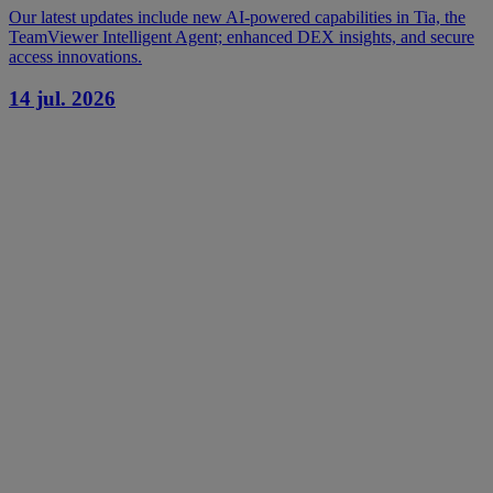
Our latest updates include new AI-powered capabilities in Tia, the
TeamViewer Intelligent Agent; enhanced DEX insights, and secure
access innovations.
14 jul. 2026