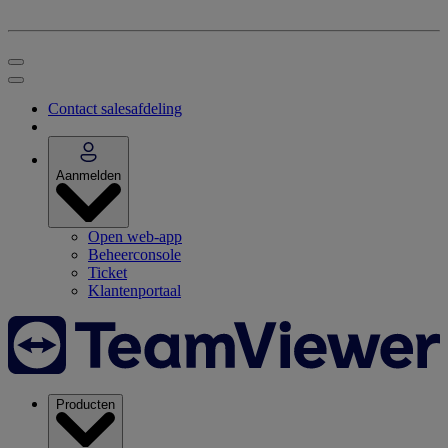
Contact salesafdeling
Aanmelden
Open web-app
Beheerconsole
Ticket
Klantenportaal
Producten