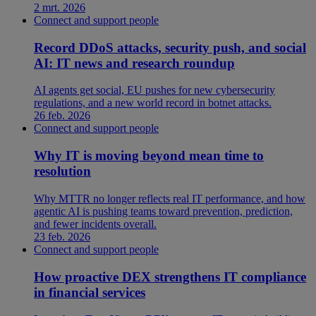
2 mrt. 2026
Connect and support people
Record DDoS attacks, security push, and social
AI: IT news and research roundup
AI agents get social, EU pushes for new cybersecurity
regulations, and a new world record in botnet attacks.
26 feb. 2026
Connect and support people
Why IT is moving beyond mean time to
resolution
Why MTTR no longer reflects real IT performance, and how
agentic AI is pushing teams toward prevention, prediction,
and fewer incidents overall.
23 feb. 2026
Connect and support people
How proactive DEX strengthens IT compliance
in financial services