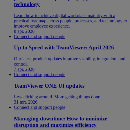
technology
Learn how to achieve digital workplace maturity with a
practical roadmap across people, processes, and technology to
improve employee experience.
8 apr. 2026
Connect and support people
Up to Speed with TeamViewer: April 2026
Our latest product updates improve visibility, integration, and
control.
7 apr. 2026
Connect and support people
TeamViewer ONE UI updates
Less clicking around. More getting things done.
31 mrt. 2026
Connect and support people
Managing downtime: How to minimize
disruption and maximize efficiency