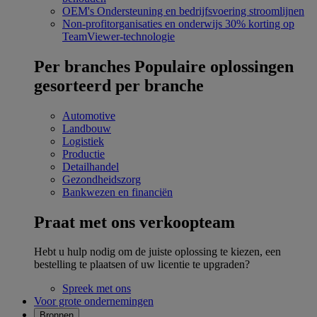
OEM's
Ondersteuning en bedrijfsvoering stroomlijnen
Non-profitorganisaties en onderwijs
30% korting op
TeamViewer-technologie
Per branches
Populaire oplossingen
gesorteerd per branche
Automotive
Landbouw
Logistiek
Productie
Detailhandel
Gezondheidszorg
Bankwezen en financiën
Praat met ons verkoopteam
Hebt u hulp nodig om de juiste oplossing te kiezen, een
bestelling te plaatsen of uw licentie te upgraden?
Spreek met ons
Voor grote ondernemingen
Bronnen