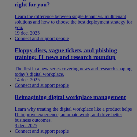
right for you?
Learn the difference between single-tenant vs. multitenant
solutions and how to choose the best deployment strategy for
you.
19 dec. 2025
Connect and support people
Floppy discs, vague tickets, and phishing
training: IT news and research roundup
The first in a new series covering news and research shaping
today’s digital workplace.
14 dec. 2025
Connect and support people
Reimagining digital workplace management
Learn why treating the digital workplace like a product helps
IT improve experience, automate work, and drive better
business outcomes.
9 dec. 2025
Connect and support people