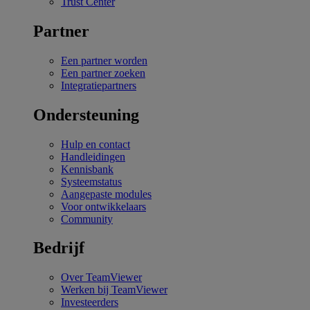
Trust Center
Partner
Een partner worden
Een partner zoeken
Integratiepartners
Ondersteuning
Hulp en contact
Handleidingen
Kennisbank
Systeemstatus
Aangepaste modules
Voor ontwikkelaars
Community
Bedrijf
Over TeamViewer
Werken bij TeamViewer
Investeerders