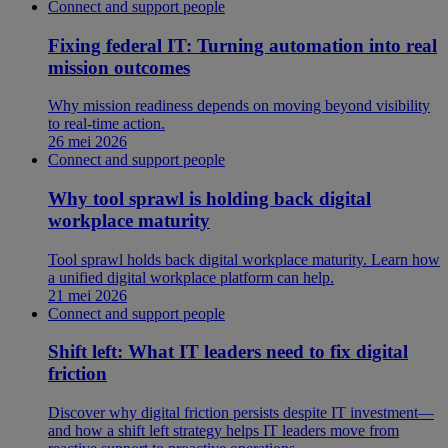
Connect and support people
Fixing federal IT: Turning automation into real
mission outcomes
Why mission readiness depends on moving beyond visibility
to real-time action.
26 mei 2026
Connect and support people
Why tool sprawl is holding back digital
workplace maturity
Tool sprawl holds back digital workplace maturity. Learn how
a unified digital workplace platform can help.
21 mei 2026
Connect and support people
Shift left: What IT leaders need to fix digital
friction
Discover why digital friction persists despite IT investment—
and how a shift left strategy helps IT leaders move from