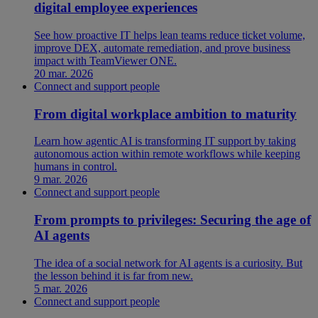
digital employee experiences
See how proactive IT helps lean teams reduce ticket volume,
improve DEX, automate remediation, and prove business
impact with TeamViewer ONE.
20 mar. 2026
Connect and support people
From digital workplace ambition to maturity
Learn how agentic AI is transforming IT support by taking
autonomous action within remote workflows while keeping
humans in control.
9 mar. 2026
Connect and support people
From prompts to privileges: Securing the age of
AI agents
The idea of a social network for AI agents is a curiosity. But
the lesson behind it is far from new.
5 mar. 2026
Connect and support people