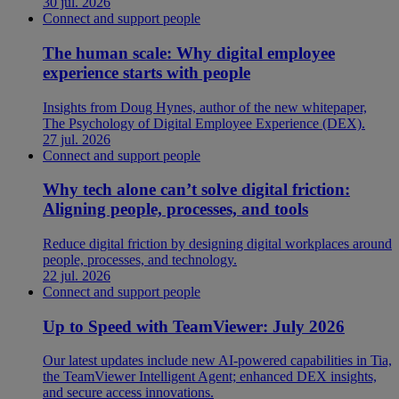
30 jul. 2026
Connect and support people
The human scale: Why digital employee
experience starts with people
Insights from Doug Hynes, author of the new whitepaper,
The Psychology of Digital Employee Experience (DEX).
27 jul. 2026
Connect and support people
Why tech alone can’t solve digital friction:
Aligning people, processes, and tools
Reduce digital friction by designing digital workplaces around
people, processes, and technology.
22 jul. 2026
Connect and support people
Up to Speed with TeamViewer: July 2026
Our latest updates include new AI-powered capabilities in Tia,
the TeamViewer Intelligent Agent; enhanced DEX insights,
and secure access innovations.