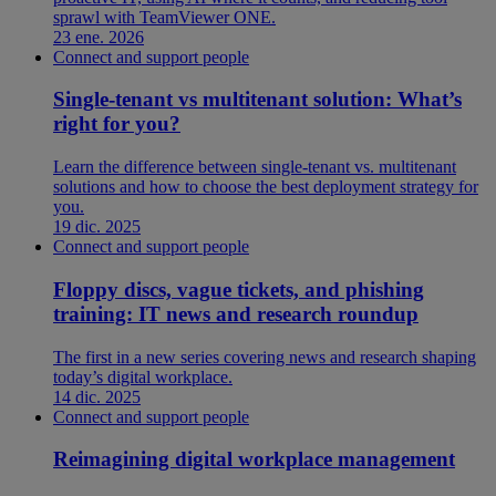
sprawl with TeamViewer ONE.
23 ene. 2026
Connect and support people
Single-tenant vs multitenant solution: What’s
right for you?
Learn the difference between single-tenant vs. multitenant
solutions and how to choose the best deployment strategy for
you.
19 dic. 2025
Connect and support people
Floppy discs, vague tickets, and phishing
training: IT news and research roundup
The first in a new series covering news and research shaping
today’s digital workplace.
14 dic. 2025
Connect and support people
Reimagining digital workplace management