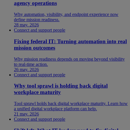
agency operations
Why automation, visibility, and endpoint experience now
define mission readiness.
28 may. 2026
Connect and support people
Fixing federal IT: Turning automation into real
mission outcomes
Why mission readiness depends on moving beyond visibility
to real-time action.
26 may. 2026
Connect and support people
Why tool sprawl is holding back digital
workplace maturity
Tool sprawl holds back digital workplace maturity. Learn how
a unified digital workplace platform can help.
21 may. 2026
Connect and support people