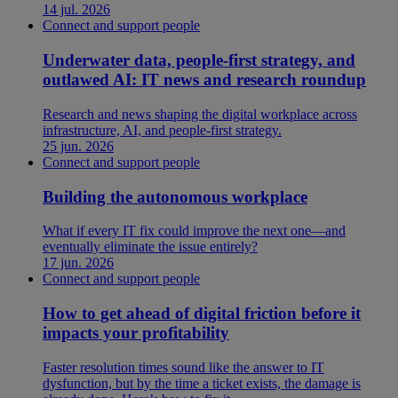
14 jul. 2026
Connect and support people
Underwater data, people-first strategy, and
outlawed AI: IT news and research roundup
Research and news shaping the digital workplace across
infrastructure, AI, and people-first strategy.
25 jun. 2026
Connect and support people
Building the autonomous workplace
What if every IT fix could improve the next one—and
eventually eliminate the issue entirely?
17 jun. 2026
Connect and support people
How to get ahead of digital friction before it
impacts your profitability
Faster resolution times sound like the answer to IT
dysfunction, but by the time a ticket exists, the damage is