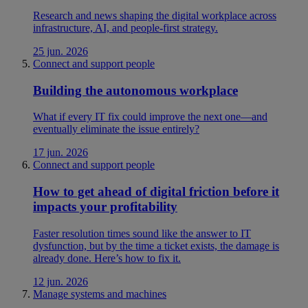
Research and news shaping the digital workplace across
infrastructure, AI, and people-first strategy.
25 jun. 2026
Connect and support people
Building the autonomous workplace
What if every IT fix could improve the next one—and
eventually eliminate the issue entirely?
17 jun. 2026
Connect and support people
How to get ahead of digital friction before it
impacts your profitability
Faster resolution times sound like the answer to IT
dysfunction, but by the time a ticket exists, the damage is
already done. Here’s how to fix it.
12 jun. 2026
Manage systems and machines