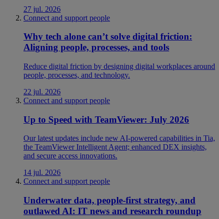
27 jul. 2026
Connect and support people
Why tech alone can’t solve digital friction:
Aligning people, processes, and tools
Reduce digital friction by designing digital workplaces around
people, processes, and technology.
22 jul. 2026
Connect and support people
Up to Speed with TeamViewer: July 2026
Our latest updates include new AI-powered capabilities in Tia,
the TeamViewer Intelligent Agent; enhanced DEX insights,
and secure access innovations.
14 jul. 2026
Connect and support people
Underwater data, people-first strategy, and
outlawed AI: IT news and research roundup