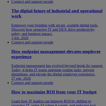
Connect and support people
The digital future of industrial and operational
work
Empower your frontline with secure, scalable digital tools.
Discover how proactive IT and DEX drive productivity,
safety, and business impact.
3 feb. 2026
Connect and support people
How endpoint management elevates employee
experience
Endpoint management has evolved beyond break-fix support.
Today, it helps IT teams automate routine tasks, prevent
disruptions, and elevate the digital employee experience.
27 ene. 2026
Connect and support people
How to maximize ROI from your IT budget
Learn how IT leaders can improve ROI by shifting to
proactive IT, using AI where it counts, and reducing tool