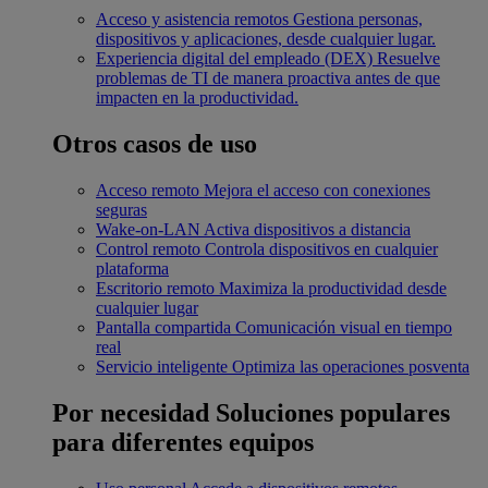
Acceso y asistencia remotos
Gestiona personas,
dispositivos y aplicaciones, desde cualquier lugar.
Experiencia digital del empleado (DEX)
Resuelve
problemas de TI de manera proactiva antes de que
impacten en la productividad.
Otros casos de uso
Acceso remoto
Mejora el acceso con conexiones
seguras
Wake-on-LAN
Activa dispositivos a distancia
Control remoto
Controla dispositivos en cualquier
plataforma
Escritorio remoto
Maximiza la productividad desde
cualquier lugar
Pantalla compartida
Comunicación visual en tiempo
real
Servicio inteligente
Optimiza las operaciones posventa
Por necesidad
Soluciones populares
para diferentes equipos