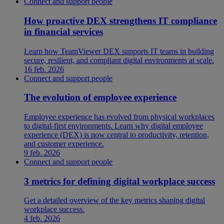
Connect and support people
How proactive DEX strengthens IT compliance
in financial services
Learn how TeamViewer DEX supports IT teams in building
secure, resilient, and compliant digital environments at scale.
16 feb. 2026
Connect and support people
The evolution of employee experience
Employee experience has evolved from physical workplaces
to digital-first environments. Learn why digital employee
experience (DEX) is now central to productivity, retention,
and customer experience.
9 feb. 2026
Connect and support people
3 metrics for defining digital workplace success
Get a detailed overview of the key metrics shaping digital
workplace success.
4 feb. 2026