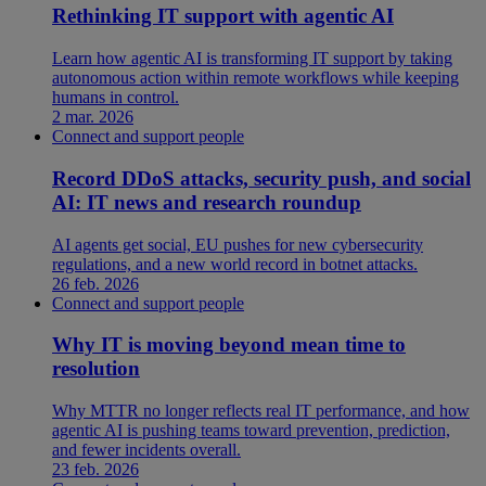
Rethinking IT support with agentic AI
Learn how agentic AI is transforming IT support by taking
autonomous action within remote workflows while keeping
humans in control.
2 mar. 2026
Connect and support people
Record DDoS attacks, security push, and social
AI: IT news and research roundup
AI agents get social, EU pushes for new cybersecurity
regulations, and a new world record in botnet attacks.
26 feb. 2026
Connect and support people
Why IT is moving beyond mean time to
resolution
Why MTTR no longer reflects real IT performance, and how
agentic AI is pushing teams toward prevention, prediction,
and fewer incidents overall.
23 feb. 2026