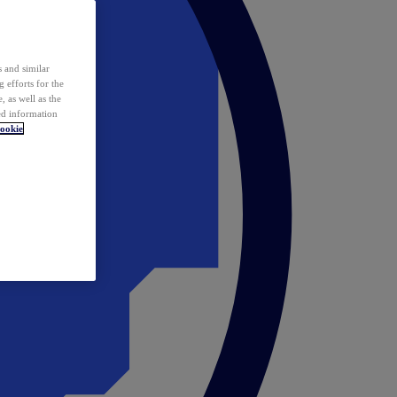
 and similar
 efforts for the
 as well as the
ed information
ookie