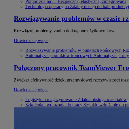
Pomoc zdalna IT
Bezpieczna, elastyczna, zintegrowana
Technologia operacyjna
Zdalny dostęp do hali produkcyj
Rozwiązywanie problemów w czasie r
Rozwiązuj problemy, zanim dotkną one użytkowników.
Dowiedz się więcej
Rozwiązywanie problemów w punktach końcowych
Roz
Automatyzacja punktów końcowych
Automatyzacja rut
Połączony pracownik
TeamViewer Fro
Zwiększ efektywność dzięki przemysłowej rzeczywistości rozs
Dowiedz się więcej
Logistyka i magazynowanie
Zdalna obsługa materiałów
Szkolenia i wdrażanie do pracy
Szybkie wdrażanie do pra