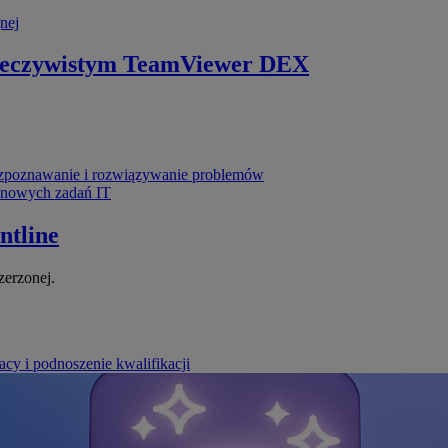
nej
zeczywistym
TeamViewer DEX
poznawanie i rozwiązywanie problemów
ynowych zadań IT
ntline
zerzonej.
cy i podnoszenie kwalifikacji