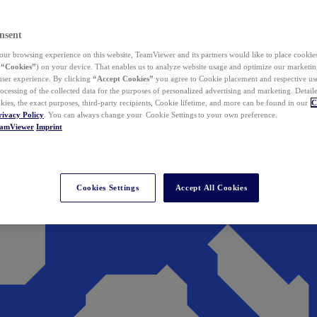
nsent
ur browsing experience on this website, TeamViewer and its partners would like to place cookies
(
“Cookies”
) on your device. That enables us to analyze website usage and optimize our marketing
 user experience. By clicking
“Accept Cookies”
you agree to Cookie placement and respective use,
ocessing of the collected data for the purposes of personalized advertising and marketing. Detail
kies, the exact purposes, third-party recipients, Cookie lifetime, and more can be found in our
C
rivacy Policy
. You can always change your Cookie Settings to your own preference.
eamViewer
Imprint
Cookies Settings
Accept All Cookies