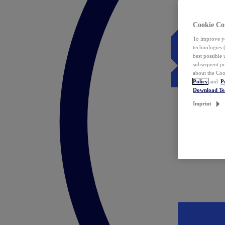
Cookie Co
To improve yo
technologies 
best possible
subsequent pr
about the Coo
Policy
and
P
Download T
Imprint