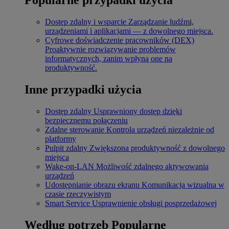
Dostęp zdalny i wsparcie
Zarządzanie ludźmi,
urządzeniami i aplikacjami — z dowolnego miejsca.
Cyfrowe doświadczenie pracowników (DEX)
Proaktywnie rozwiązywanie problemów
informatycznych, zanim wpłyną one na
produktywność.
Inne przypadki użycia
Dostęp zdalny
Usprawniony dostęp dzięki
bezpiecznemu połączeniu
Zdalne sterowanie
Kontrola urządzeń niezależnie od
platformy
Pulpit zdalny
Zwiększona produktywność z dowolnego
miejsca
Wake-on-LAN
Możliwość zdalnego aktywowania
urządzeń
Udostępnianie obrazu ekranu
Komunikacja wizualna w
czasie rzeczywistym
Smart Service
Usprawnienie obsługi posprzedażowej
Według potrzeb
Popularne