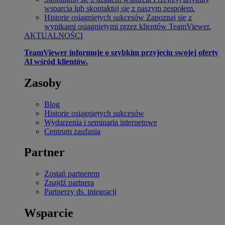
wsparcia lub skontaktuj się z naszym zespołem.
Historie osiągniętych sukcesów
Zapoznaj się z
wynikami osiągniętymi przez klientów TeamViewer.
AKTUALNOŚCI
TeamViewer informuje o szybkim przyjęciu swojej oferty
Al wśród klientów.
Zasoby
Blog
Historie osiągniętych sukcesów
Wydarzenia i seminaria internetowe
Centrum zaufania
Partner
Zostań partnerem
Znajdź partnera
Partnerzy ds. integracji
Wsparcie