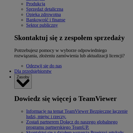
Produkcja
Sprzedaż detaliczna
Opieka zdrowotna
Bankowość i finanse
Sektor publiczny
Skontaktuj się z zespołem sprzedaży
Potrzebujesz pomocy w wyborze odpowiedniego
rozwiązania, złożeniu zamówienia lub aktualizacji licencji?
Odezwij się do nas
Dla przedsiębiorstw
Zasoby
Dowiedz się więcej o TeamViewer
Informacje na temat TeamViewer
Bezpieczne łączenie
ludzi, miejsc i rzeczy.
Zostań partnerem
Dołącz do naszego globalnego
programu partnerskiego TeamUP.
Skontaktuj się z działem wsparcia
Przejrzyj artykuły