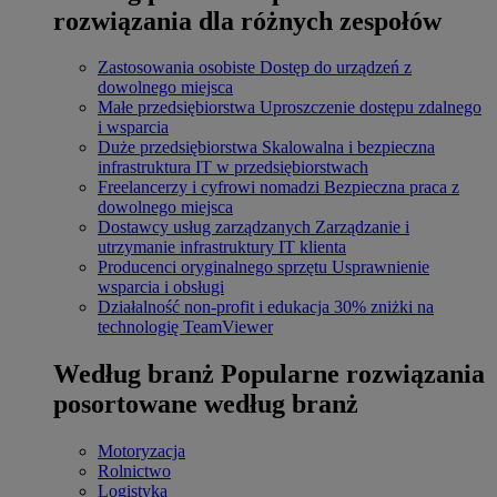
rozwiązania dla różnych zespołów
Zastosowania osobiste
Dostęp do urządzeń z
dowolnego miejsca
Małe przedsiębiorstwa
Uproszczenie dostępu zdalnego
i wsparcia
Duże przedsiębiorstwa
Skalowalna i bezpieczna
infrastruktura IT w przedsiębiorstwach
Freelancerzy i cyfrowi nomadzi
Bezpieczna praca z
dowolnego miejsca
Dostawcy usług zarządzanych
Zarządzanie i
utrzymanie infrastruktury IT klienta
Producenci oryginalnego sprzętu
Usprawnienie
wsparcia i obsługi
Działalność non-profit i edukacja
30% zniżki na
technologię TeamViewer
Według branż
Popularne rozwiązania
posortowane według branż
Motoryzacja
Rolnictwo
Logistyka