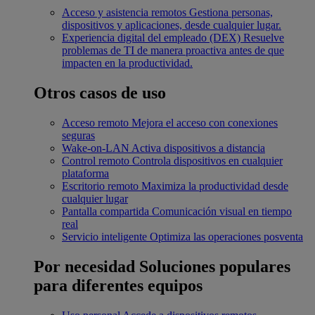
Acceso y asistencia remotos
Gestiona personas,
dispositivos y aplicaciones, desde cualquier lugar.
Experiencia digital del empleado (DEX)
Resuelve
problemas de TI de manera proactiva antes de que
impacten en la productividad.
Otros casos de uso
Acceso remoto
Mejora el acceso con conexiones
seguras
Wake-on-LAN
Activa dispositivos a distancia
Control remoto
Controla dispositivos en cualquier
plataforma
Escritorio remoto
Maximiza la productividad desde
cualquier lugar
Pantalla compartida
Comunicación visual en tiempo
real
Servicio inteligente
Optimiza las operaciones posventa
Por necesidad
Soluciones populares
para diferentes equipos