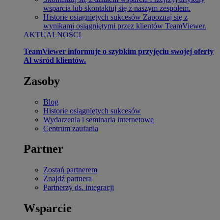
wsparcia lub skontaktuj się z naszym zespołem.
Historie osiągniętych sukcesów
Zapoznaj się z
wynikami osiągniętymi przez klientów TeamViewer.
AKTUALNOŚCI
TeamViewer informuje o szybkim przyjęciu swojej oferty
Al wśród klientów.
Zasoby
Blog
Historie osiągniętych sukcesów
Wydarzenia i seminaria internetowe
Centrum zaufania
Partner
Zostań partnerem
Znajdź partnera
Partnerzy ds. integracji
Wsparcie