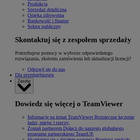
Produkcja
Sprzedaż detaliczna
Opieka zdrowotna
Bankowość i finanse
Sektor publiczny
Skontaktuj się z zespołem sprzedaży
Potrzebujesz pomocy w wyborze odpowiedniego
rozwiązania, złożeniu zamówienia lub aktualizacji licencji?
Odezwij się do nas
Dla przedsiębiorstw
Zasoby
Dowiedz się więcej o TeamViewer
Informacje na temat TeamViewer
Bezpieczne łączenie
ludzi, miejsc i rzeczy.
Zostań partnerem
Dołącz do naszego globalnego
programu partnerskiego TeamUP.
Skontaktuj się z działem wsparcia
Przejrzyj artykuły