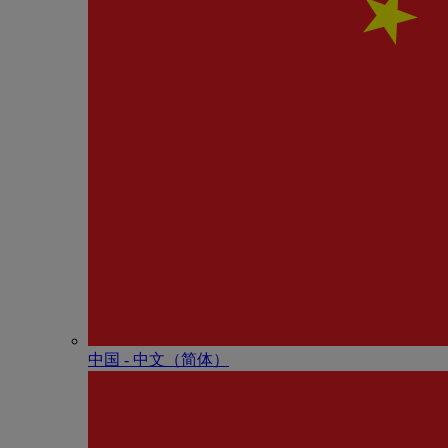
中国 - 中⽂（简体）