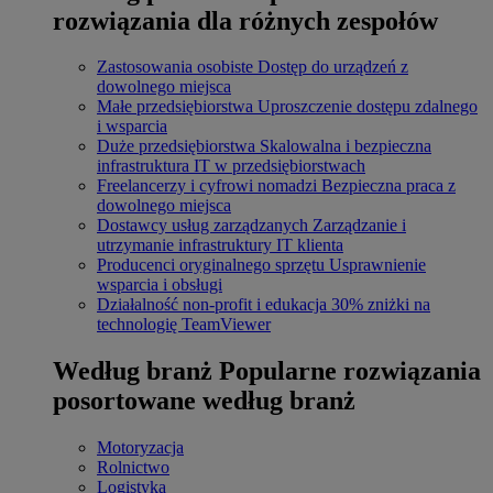
rozwiązania dla różnych zespołów
Zastosowania osobiste
Dostęp do urządzeń z
dowolnego miejsca
Małe przedsiębiorstwa
Uproszczenie dostępu zdalnego
i wsparcia
Duże przedsiębiorstwa
Skalowalna i bezpieczna
infrastruktura IT w przedsiębiorstwach
Freelancerzy i cyfrowi nomadzi
Bezpieczna praca z
dowolnego miejsca
Dostawcy usług zarządzanych
Zarządzanie i
utrzymanie infrastruktury IT klienta
Producenci oryginalnego sprzętu
Usprawnienie
wsparcia i obsługi
Działalność non-profit i edukacja
30% zniżki na
technologię TeamViewer
Według branż
Popularne rozwiązania
posortowane według branż
Motoryzacja
Rolnictwo
Logistyka