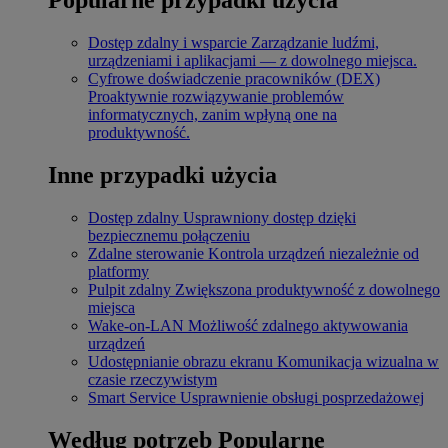
Dostęp zdalny i wsparcie
Zarządzanie ludźmi,
urządzeniami i aplikacjami — z dowolnego miejsca.
Cyfrowe doświadczenie pracowników (DEX)
Proaktywnie rozwiązywanie problemów
informatycznych, zanim wpłyną one na
produktywność.
Inne przypadki użycia
Dostęp zdalny
Usprawniony dostęp dzięki
bezpiecznemu połączeniu
Zdalne sterowanie
Kontrola urządzeń niezależnie od
platformy
Pulpit zdalny
Zwiększona produktywność z dowolnego
miejsca
Wake-on-LAN
Możliwość zdalnego aktywowania
urządzeń
Udostępnianie obrazu ekranu
Komunikacja wizualna w
czasie rzeczywistym
Smart Service
Usprawnienie obsługi posprzedażowej
Według potrzeb
Popularne