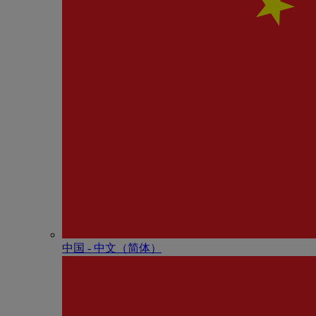
中国 - 中⽂（简体）