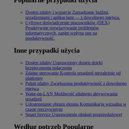
Dostęp zdalny i wsparcie
Zarządzanie ludźmi,
urządzeniami i aplikacjami — z dowolnego miejsca.
Cyfrowe doświadczenie pracowników (DEX)
Proaktywnie rozwiązywanie problemów
informatycznych, zanim wpłyną one na
produktywność.
Inne przypadki użycia
Dostęp zdalny
Usprawniony dostęp dzięki
bezpiecznemu połączeniu
Zdalne sterowanie
Kontrola urządzeń niezależnie od
platformy
Pulpit zdalny
Zwiększona produktywność z dowolnego
miejsca
Wake-on-LAN
Możliwość zdalnego aktywowania
urządzeń
Udostępnianie obrazu ekranu
Komunikacja wizualna w
czasie rzeczywistym
Smart Service
Usprawnienie obsługi posprzedażowej
Według potrzeb
Popularne