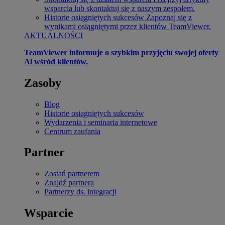
wsparcia lub skontaktuj się z naszym zespołem.
Historie osiągniętych sukcesów
Zapoznaj się z
wynikami osiągniętymi przez klientów TeamViewer.
AKTUALNOŚCI
TeamViewer informuje o szybkim przyjęciu swojej oferty
Al wśród klientów.
Zasoby
Blog
Historie osiągniętych sukcesów
Wydarzenia i seminaria internetowe
Centrum zaufania
Partner
Zostań partnerem
Znajdź partnera
Partnerzy ds. integracji
Wsparcie