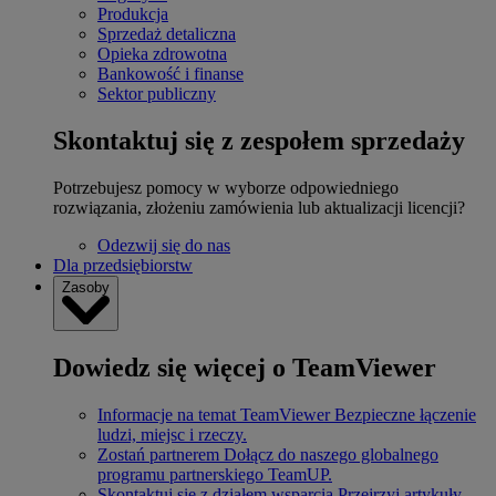
Produkcja
Sprzedaż detaliczna
Opieka zdrowotna
Bankowość i finanse
Sektor publiczny
Skontaktuj się z zespołem sprzedaży
Potrzebujesz pomocy w wyborze odpowiedniego
rozwiązania, złożeniu zamówienia lub aktualizacji licencji?
Odezwij się do nas
Dla przedsiębiorstw
Zasoby
Dowiedz się więcej o TeamViewer
Informacje na temat TeamViewer
Bezpieczne łączenie
ludzi, miejsc i rzeczy.
Zostań partnerem
Dołącz do naszego globalnego
programu partnerskiego TeamUP.
Skontaktuj się z działem wsparcia
Przejrzyj artykuły