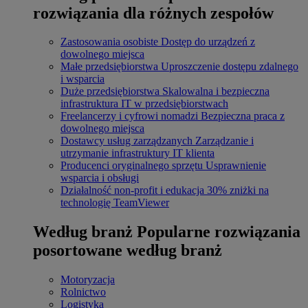
rozwiązania dla różnych zespołów
Zastosowania osobiste
Dostęp do urządzeń z
dowolnego miejsca
Małe przedsiębiorstwa
Uproszczenie dostępu zdalnego
i wsparcia
Duże przedsiębiorstwa
Skalowalna i bezpieczna
infrastruktura IT w przedsiębiorstwach
Freelancerzy i cyfrowi nomadzi
Bezpieczna praca z
dowolnego miejsca
Dostawcy usług zarządzanych
Zarządzanie i
utrzymanie infrastruktury IT klienta
Producenci oryginalnego sprzętu
Usprawnienie
wsparcia i obsługi
Działalność non-profit i edukacja
30% zniżki na
technologię TeamViewer
Według branż
Popularne rozwiązania
posortowane według branż
Motoryzacja
Rolnictwo
Logistyka