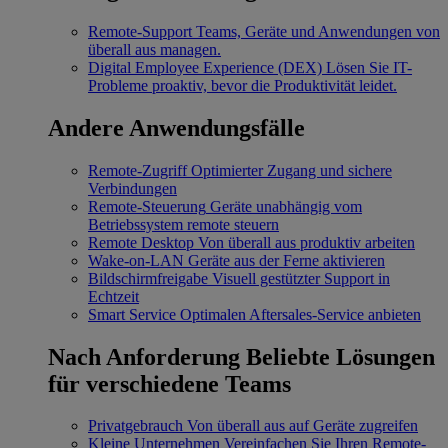
Remote-Support
Teams, Geräte und Anwendungen von
überall aus managen.
Digital Employee Experience (DEX)
Lösen Sie IT-
Probleme proaktiv, bevor die Produktivität leidet.
Andere Anwendungsfälle
Remote-Zugriff
Optimierter Zugang und sichere
Verbindungen
Remote-Steuerung
Geräte unabhängig vom
Betriebssystem remote steuern
Remote Desktop
Von überall aus produktiv arbeiten
Wake-on-LAN
Geräte aus der Ferne aktivieren
Bildschirmfreigabe
Visuell gestützter Support in
Echtzeit
Smart Service
Optimalen Aftersales-Service anbieten
Nach Anforderung
Beliebte Lösungen
für verschiedene Teams
Privatgebrauch
Von überall aus auf Geräte zugreifen
Kleine Unternehmen
Vereinfachen Sie Ihren Remote-