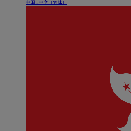
中国 - 中⽂（简体）