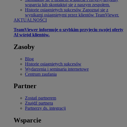
wsparcia lub skontaktuj się z naszym zespołem.
Historie osiągniętych sukcesów
Zapoznaj się z
wynikami osiągniętymi przez klientów TeamViewer.
AKTUALNOŚCI
TeamViewer informuje o szybkim przyjęciu swojej oferty
Al wśród klientów.
Zasoby
Blog
Historie osiągniętych sukcesów
Wydarzenia i seminaria internetowe
Centrum zaufania
Partner
Zostań partnerem
Znajdź partnera
Partnerzy ds. integracji
Wsparcie