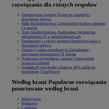
rozwiązania dla różnych zespołów
Zastosowania osobiste
Dostęp do urządzeń z
dowolnego miejsca
Małe przedsiębiorstwa
Uproszczenie dostępu zdalnego
i wsparcia
Duże przedsiębiorstwa
Skalowalna i bezpieczna
infrastruktura IT w przedsiębiorstwach
Freelancerzy i cyfrowi nomadzi
Bezpieczna praca z
dowolnego miejsca
Dostawcy usług zarządzanych
Zarządzanie i
utrzymanie infrastruktury IT klienta
Producenci oryginalnego sprzętu
Usprawnienie
wsparcia i obsługi
Działalność non-profit i edukacja
30% zniżki na
technologię TeamViewer
Według branż
Popularne rozwiązania
posortowane według branż
Motoryzacja
Rolnictwo
Logistyka