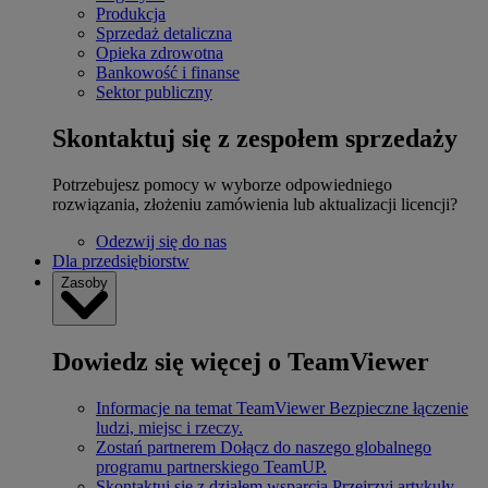
Produkcja
Sprzedaż detaliczna
Opieka zdrowotna
Bankowość i finanse
Sektor publiczny
Skontaktuj się z zespołem sprzedaży
Potrzebujesz pomocy w wyborze odpowiedniego
rozwiązania, złożeniu zamówienia lub aktualizacji licencji?
Odezwij się do nas
Dla przedsiębiorstw
Zasoby
Dowiedz się więcej o TeamViewer
Informacje na temat TeamViewer
Bezpieczne łączenie
ludzi, miejsc i rzeczy.
Zostań partnerem
Dołącz do naszego globalnego
programu partnerskiego TeamUP.
Skontaktuj się z działem wsparcia
Przejrzyj artykuły