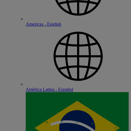
Americas - English
América Latina - Español