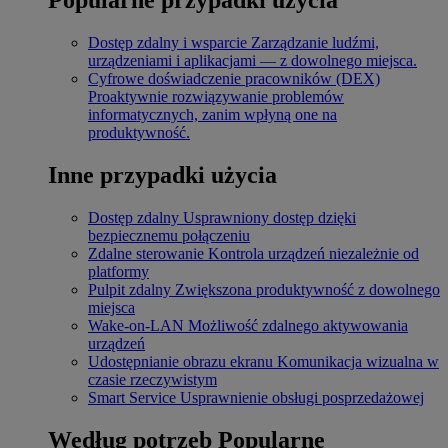
Dostęp zdalny i wsparcie
Zarządzanie ludźmi,
urządzeniami i aplikacjami — z dowolnego miejsca.
Cyfrowe doświadczenie pracowników (DEX)
Proaktywnie rozwiązywanie problemów
informatycznych, zanim wpłyną one na
produktywność.
Inne przypadki użycia
Dostęp zdalny
Usprawniony dostęp dzięki
bezpiecznemu połączeniu
Zdalne sterowanie
Kontrola urządzeń niezależnie od
platformy
Pulpit zdalny
Zwiększona produktywność z dowolnego
miejsca
Wake-on-LAN
Możliwość zdalnego aktywowania
urządzeń
Udostępnianie obrazu ekranu
Komunikacja wizualna w
czasie rzeczywistym
Smart Service
Usprawnienie obsługi posprzedażowej
Według potrzeb
Popularne