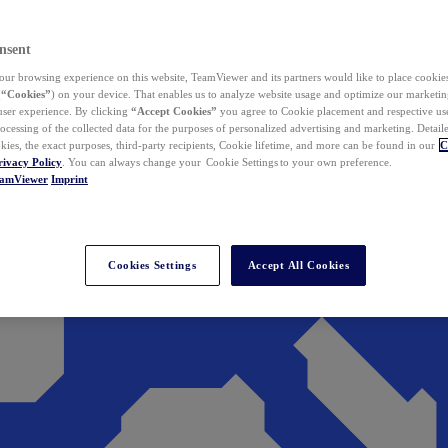
nsent
ur browsing experience on this website, TeamViewer and its partners would like to place cookies
(
“Cookies”
) on your device. That enables us to analyze website usage and optimize our marketing
 user experience. By clicking
“Accept Cookies”
you agree to Cookie placement and respective use,
ocessing of the collected data for the purposes of personalized advertising and marketing. Detail
kies, the exact purposes, third-party recipients, Cookie lifetime, and more can be found in our
C
rivacy Policy
. You can always change your Cookie Settings to your own preference.
eamViewer
Imprint
Cookies Settings
Accept All Cookies