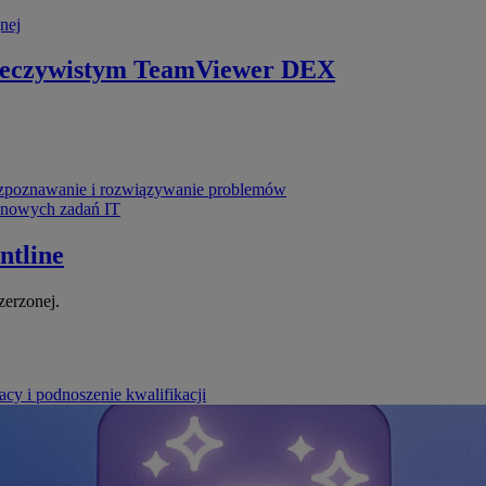
nej
zeczywistym
TeamViewer DEX
poznawanie i rozwiązywanie problemów
ynowych zadań IT
ntline
zerzonej.
cy i podnoszenie kwalifikacji