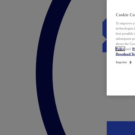
Cookie Co
To improve yo
technologies 
best possible
subsequent pr
about the Coo
Policy
and
P
Download T
Imprint