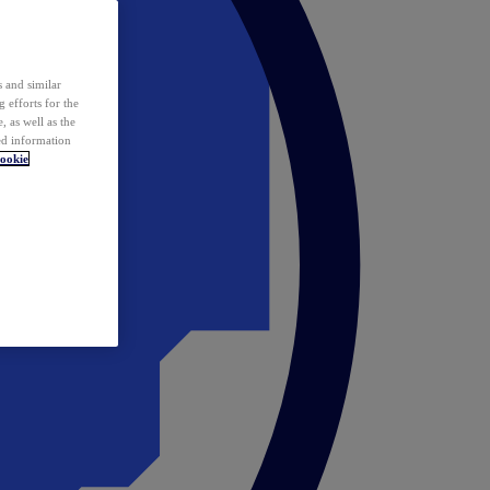
 and similar
 efforts for the
 as well as the
ed information
ookie