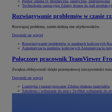
Pomoc zdalna IT
Bezpieczna, elastyczna, zintegrowana
Technologia operacyjna
Zdalny dostęp do hali produkcyj
Rozwiązywanie problemów w czasie r
Rozwiązuj problemy, zanim dotkną one użytkowników.
Dowiedz się więcej
Rozwiązywanie problemów w punktach końcowych
Roz
Automatyzacja punktów końcowych
Automatyzacja rut
Połączony pracownik
TeamViewer Fro
Zwiększ efektywność dzięki przemysłowej rzeczywistości rozs
Dowiedz się więcej
Logistyka i magazynowanie
Zdalna obsługa materiałów
Szkolenia i wdrażanie do pracy
Szybkie wdrażanie do pra