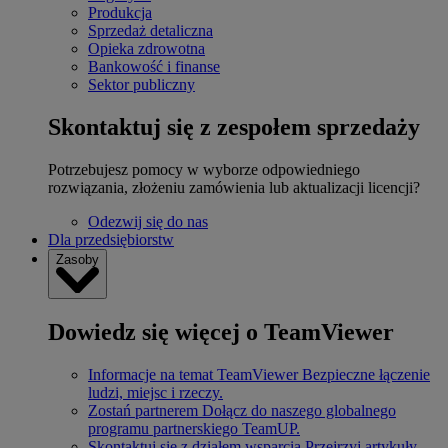
Produkcja
Sprzedaż detaliczna
Opieka zdrowotna
Bankowość i finanse
Sektor publiczny
Skontaktuj się z zespołem sprzedaży
Potrzebujesz pomocy w wyborze odpowiedniego
rozwiązania, złożeniu zamówienia lub aktualizacji licencji?
Odezwij się do nas
Dla przedsiębiorstw
Zasoby
Dowiedz się więcej o TeamViewer
Informacje na temat TeamViewer
Bezpieczne łączenie
ludzi, miejsc i rzeczy.
Zostań partnerem
Dołącz do naszego globalnego
programu partnerskiego TeamUP.
Skontaktuj się z działem wsparcia
Przejrzyj artykuły