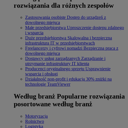
rozwiązania dla różnych zespołów
Zastosowania osobiste
Dostęp do urządzeń z
dowolnego miejsca
Małe przedsiębiorstwa
Uproszczenie dostępu zdalnego
i wsparcia
Duże przedsiębiorstwa
Skalowalna i bezpieczna
infrastruktura IT w przedsiębiorstwach
Freelancerzy i cyfrowi nomadzi
Bezpieczna praca z
dowolnego miejsca
Dostawcy usług zarządzanych
Zarządzanie i
utrzymanie infrastruktury IT klienta
Producenci oryginalnego sprzętu
Usprawnienie
wsparcia i obsługi
Działalność non-profit i edukacja
30% zniżki na
technologię TeamViewer
Według branż
Popularne rozwiązania
posortowane według branż
Motoryzacja
Rolnictwo
Logistyka