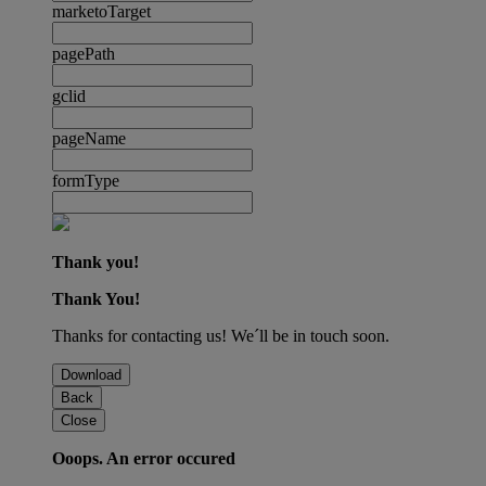
marketoTarget
pagePath
gclid
pageName
formType
Thank you!
Thank You!
Thanks for contacting us! We´ll be in touch soon.
Download
Back
Close
Ooops. An error occured