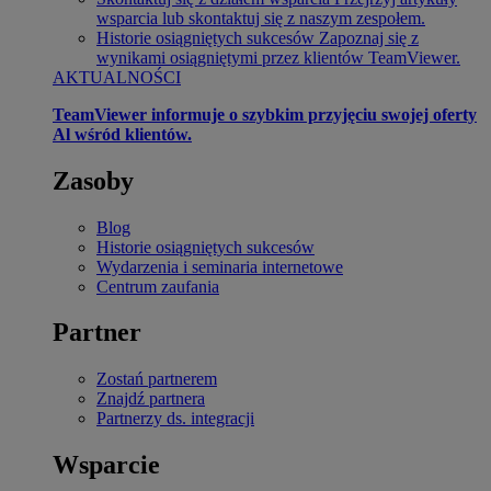
wsparcia lub skontaktuj się z naszym zespołem.
Historie osiągniętych sukcesów
Zapoznaj się z
wynikami osiągniętymi przez klientów TeamViewer.
AKTUALNOŚCI
TeamViewer informuje o szybkim przyjęciu swojej oferty
Al wśród klientów.
Zasoby
Blog
Historie osiągniętych sukcesów
Wydarzenia i seminaria internetowe
Centrum zaufania
Partner
Zostań partnerem
Znajdź partnera
Partnerzy ds. integracji
Wsparcie