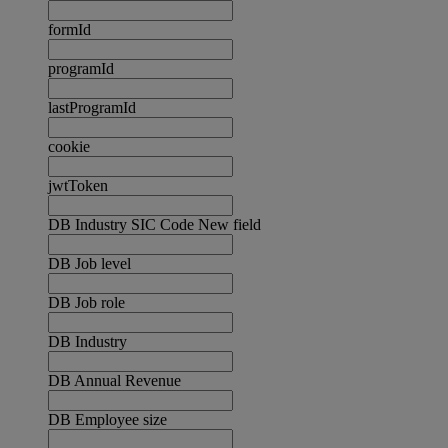
formId
programId
lastProgramId
cookie
jwtToken
DB Industry SIC Code New field
DB Job level
DB Job role
DB Industry
DB Annual Revenue
DB Employee size