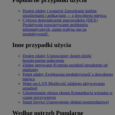
Dostęp zdalny i wsparcie
Zarządzanie ludźmi,
urządzeniami i aplikacjami — z dowolnego miejsca.
Cyfrowe doświadczenie pracowników (DEX)
Proaktywnie rozwiązywanie problemów
informatycznych, zanim wpłyną one na
produktywność.
Inne przypadki użycia
Dostęp zdalny
Usprawniony dostęp dzięki
bezpiecznemu połączeniu
Zdalne sterowanie
Kontrola urządzeń niezależnie od
platformy
Pulpit zdalny
Zwiększona produktywność z dowolnego
miejsca
Wake-on-LAN
Możliwość zdalnego aktywowania
urządzeń
Udostępnianie obrazu ekranu
Komunikacja wizualna w
czasie rzeczywistym
Smart Service
Usprawnienie obsługi posprzedażowej
Według potrzeb
Popularne