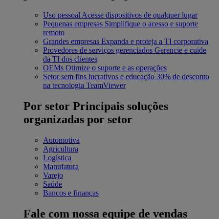
Uso pessoal
Acesse dispositivos de qualquer lugar
Pequenas empresas
Simplifique o acesso e suporte
remoto
Grandes empresas
Expanda e proteja a TI corporativa
Provedores de serviços gerenciados
Gerencie e cuide
da TI dos clientes
OEMs
Otimize o suporte e as operações
Setor sem fins lucrativos e educação
30% de desconto
na tecnologia TeamViewer
Por setor
Principais soluções
organizadas por setor
Automotiva
Agricultura
Logística
Manufatura
Varejo
Saúde
Bancos e finanças
Fale com nossa equipe de vendas