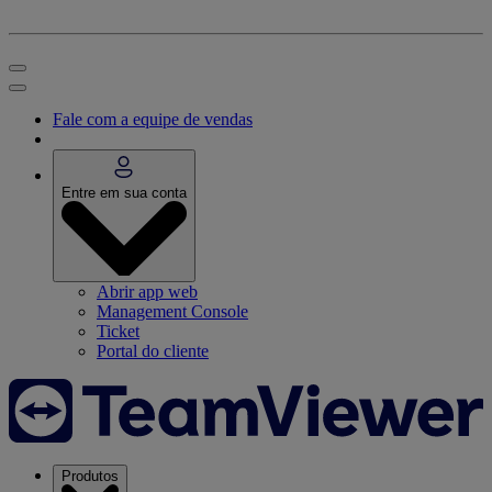
Fale com a equipe de vendas
Entre em sua conta
Abrir app web
Management Console
Ticket
Portal do cliente
Produtos