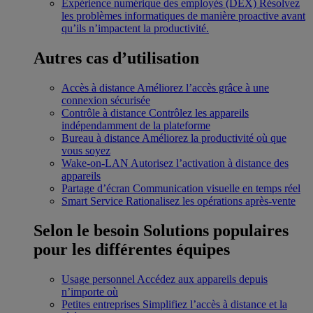
Expérience numérique des employés (DEX)
Résolvez
les problèmes informatiques de manière proactive avant
qu’ils n’impactent la productivité.
Autres cas d’utilisation
Accès à distance
Améliorez l’accès grâce à une
connexion sécurisée
Contrôle à distance
Contrôlez les appareils
indépendamment de la plateforme
Bureau à distance
Améliorez la productivité où que
vous soyez
Wake-on-LAN
Autorisez l’activation à distance des
appareils
Partage d’écran
Communication visuelle en temps réel
Smart Service
Rationalisez les opérations après-vente
Selon le besoin
Solutions populaires
pour les différentes équipes
Usage personnel
Accédez aux appareils depuis
n’importe où
Petites entreprises
Simplifiez l’accès à distance et la