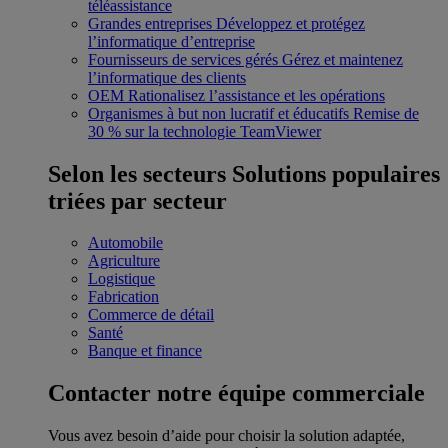
téléassistance
Grandes entreprises
Développez et protégez
l’informatique d’entreprise
Fournisseurs de services gérés
Gérez et maintenez
l’informatique des clients
OEM
Rationalisez l’assistance et les opérations
Organismes à but non lucratif et éducatifs
Remise de
30 % sur la technologie TeamViewer
Selon les secteurs
Solutions populaires
triées par secteur
Automobile
Agriculture
Logistique
Fabrication
Commerce de détail
Santé
Banque et finance
Contacter notre équipe commerciale
Vous avez besoin d’aide pour choisir la solution adaptée,