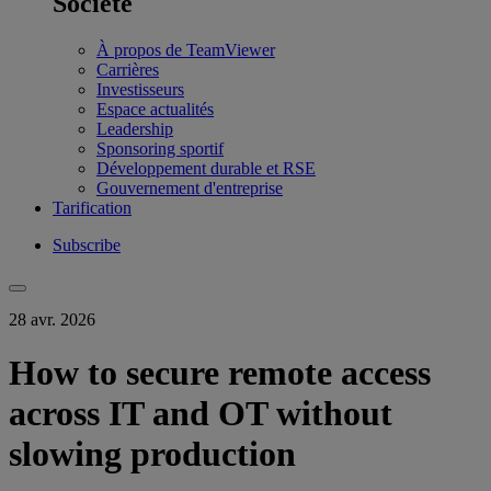
Société
À propos de TeamViewer
Carrières
Investisseurs
Espace actualités
Leadership
Sponsoring sportif
Développement durable et RSE
Gouvernement d'entreprise
Tarification
Subscribe
28 avr. 2026
How to secure remote access
across IT and OT without
slowing production