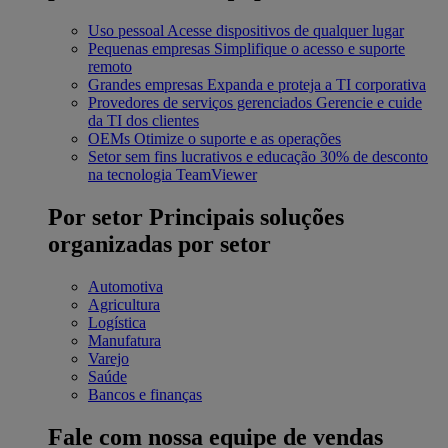
Uso pessoal
Acesse dispositivos de qualquer lugar
Pequenas empresas
Simplifique o acesso e suporte
remoto
Grandes empresas
Expanda e proteja a TI corporativa
Provedores de serviços gerenciados
Gerencie e cuide
da TI dos clientes
OEMs
Otimize o suporte e as operações
Setor sem fins lucrativos e educação
30% de desconto
na tecnologia TeamViewer
Por setor
Principais soluções
organizadas por setor
Automotiva
Agricultura
Logística
Manufatura
Varejo
Saúde
Bancos e finanças
Fale com nossa equipe de vendas