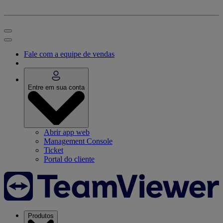
Fale com a equipe de vendas
Entre em sua conta
Abrir app web
Management Console
Ticket
Portal do cliente
Produtos