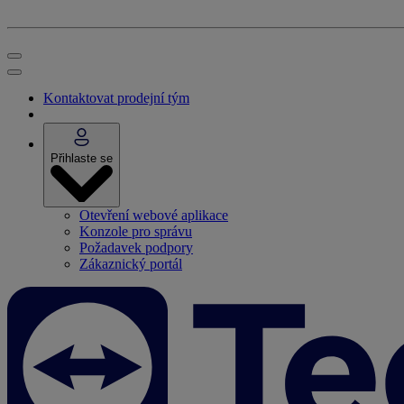
Kontaktovat prodejní tým
Přihlaste se
Otevření webové aplikace
Konzole pro správu
Požadavek podpory
Zákaznický portál