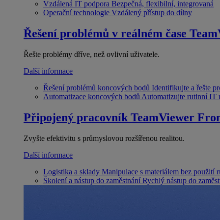
Vzdálená IT podpora
Bezpečná, flexibilní, integrovaná
Operační technologie
Vzdálený přístup do dílny
Řešení problémů v reálném čase
Team
Řešte problémy dříve, než ovlivní uživatele.
Další informace
Řešení problémů koncových bodů
Identifikujte a řešte 
Automatizace koncových bodů
Automatizujte rutinní IT
Připojený pracovník
TeamViewer Fron
Zvyšte efektivitu s průmyslovou rozšířenou realitou.
Další informace
Logistika a sklady
Manipulace s materiálem bez použití 
Školení a nástup do zaměstnání
Rychlý nástup do zaměst