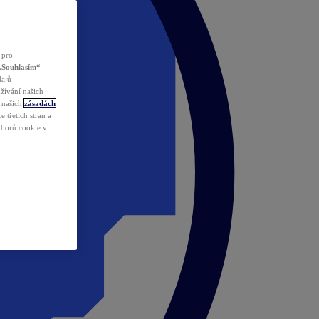
 pro
„Souhlasím“
dajů
žívání našich
v našich
zásadách
 třetích stran a
ouborů cookie v