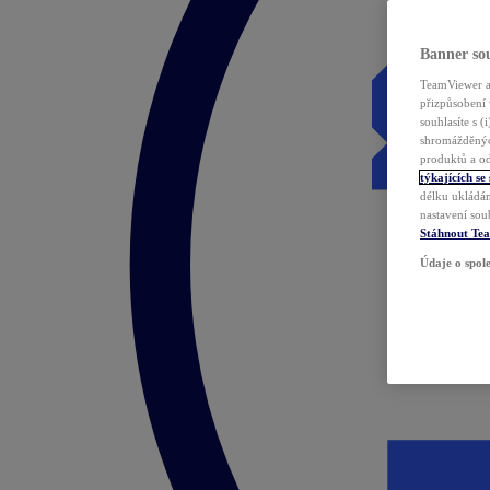
Banner sou
TeamViewer a 
přizpůsobení 
souhlasíte s 
shromážděnýc
produktů a od
týkajících se
délku ukládán
nastavení sou
Stáhnout Te
Údaje o spole