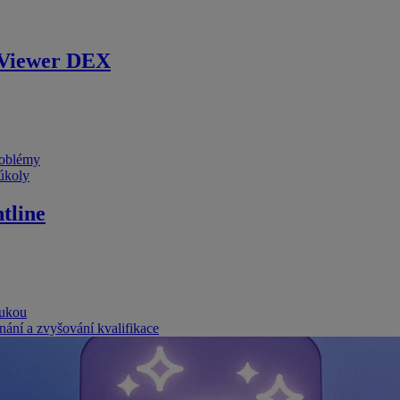
Viewer DEX
problémy
 úkoly
tline
rukou
nání a zvyšování kvalifikace