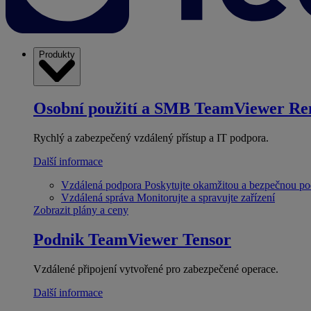
Produkty
Osobní použití a SMB
TeamViewer Re
Rychlý a zabezpečený vzdálený přístup a IT podpora.
Další informace
Vzdálená podpora
Poskytujte okamžitou a bezpečnou p
Vzdálená správa
Monitorujte a spravujte zařízení
Zobrazit plány a ceny
Podnik
TeamViewer Tensor
Vzdálené připojení vytvořené pro zabezpečené operace.
Další informace