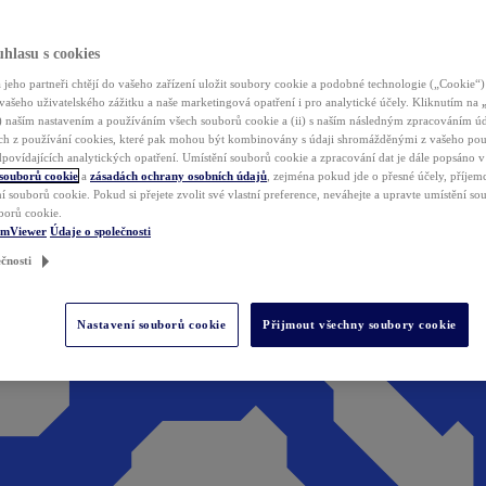
hlasu s cookies
jeho partneři chtějí do vašeho zařízení uložit soubory cookie a podobné technologie („Cookie“)
vašeho uživatelského zážitku a naše marketingová opatření i pro analytické účely. Kliknutím na
(i) naším nastavením a používáním všech souborů cookie a (ii) s naším následným zpracováním ú
h z používání cookies, které pak mohou být kombinovány s údaji shromážděnými z vašeho pou
povídajících analytických opatření. Umístění souborů cookie a zpracování dat je dále popsáno 
 souborů cookie
a
zásadách ochrany osobních údajů
, zejména pokud jde o přesné účely, příjemce
í souborů cookie. Pokud si přejete zvolit své vlastní preference, neváhejte a upravte umístění s
borů cookie.
amViewer
Údaje o společnosti
čnosti
Nastavení souborů cookie
Přijmout všechny soubory cookie